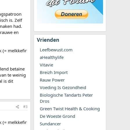
ingspatroon
sch is. Zelf
 maken had.
 rauwe en
Vrienden
Leefbewust.com
k (= melkkefir
aHealthylife
Vitavie
lend betaïne
Breizh Import
van te weinig
Rauw Power
 is dit
Voeding Is Gezondheid
Biologische Tandarts Peter
Dros
#3
Green Twist Health & Cooking
De Woeste Grond
k (= melkkefir
Sundancer