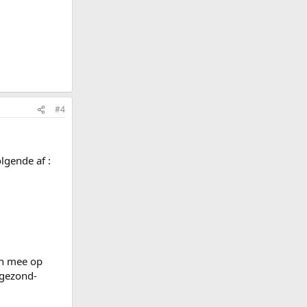
#4
lgende af :
en mee op
-gezond-