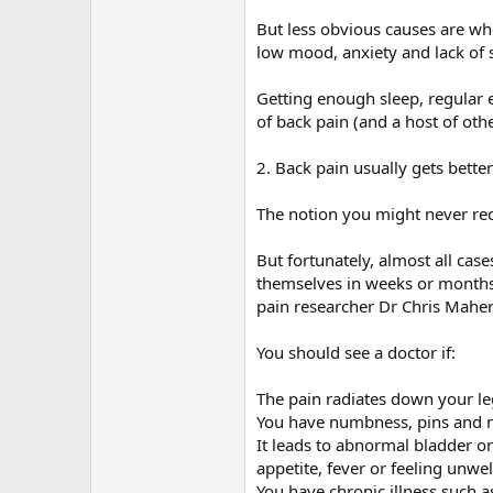
But less obvious causes are whe
low mood, anxiety and lack of 
Getting enough sleep, regular 
of back pain (and a host of oth
2. Back pain usually gets better 
The notion you might never rec
But fortunately, almost all cas
themselves in weeks or months,
pain researcher Dr Chris Maher
You should see a doctor if:
The pain radiates down your le
You have numbness, pins and 
It leads to abnormal bladder o
appetite, fever or feeling unwel
You have chronic illness such a