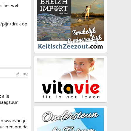
s het wel
t/pijn/druk op
?
#2
 alle
 maagzuur
jn waarvan je
oduceren om de