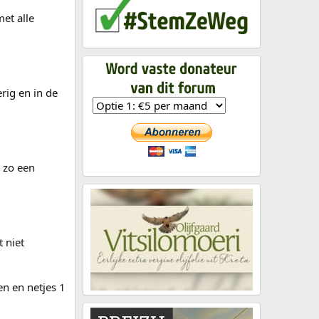
met alle
rig en in de
 zo een
 niet
en en netjes 1