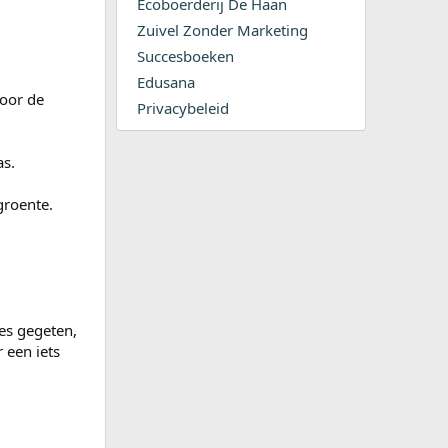
Ecoboerderij De Haan
Zuivel Zonder Marketing
Succesboeken
Edusana
voor de
Privacybeleid
as.
groente.
ees gegeten,
 een iets