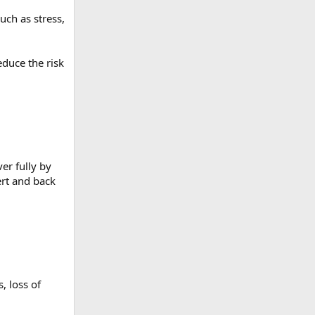
uch as stress,
educe the risk
er fully by
ert and back
, loss of