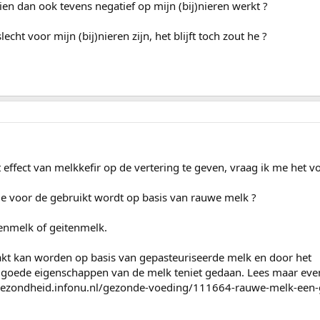
hien dan ook tevens negatief op mijn (bij)nieren werkt ?
echt voor mijn (bij)nieren zijn, het blijft toch zout he ?
effect van melkkefir op de vertering te geven, vraag ik me het vo
die voor de gebruikt wordt op basis van rauwe melk ?
ienmelk of geitenmelk.
maakt kan worden op basis van gepasteuriseerde melk en door het
 goede eigenschappen van de melk teniet gedaan. Lees maar ev
-gezondheid.infonu.nl/gezonde-voeding/111664-rauwe-melk-een