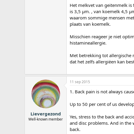
Het melkvet van geitenmelk is 
is 3,5 µm. , van koemelk 4,5 µ
waarom sommige mensen met ma
plaats van koemelk.
Misschien reageer je niet opti
histamineallergie.
Met betrekking tot allergische 
dat het zelfs allergiëen kan be
11 sep 2015
1. Back pain is not always caus
Up to 50 per cent of us develop
Lievergezond
Yes, stress to the back and accid
Well-known member
and disc problems. And in the w
back.