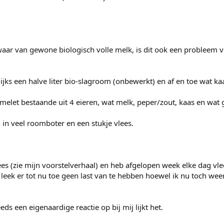
swaar van gewone biologisch volle melk, is dit ook een probleem 
lijks een halve liter bio-slagroom (onbewerkt) en af en toe wat ka
elet bestaande uit 4 eieren, wat melk, peper/zout, kaas en wat 
 in veel roomboter en een stukje vlees.
ees (zie mijn voorstelverhaal) en heb afgelopen week elke dag vl
k leek er tot nu toe geen last van te hebben hoewel ik nu toch weer
ds een eigenaardige reactie op bij mij lijkt het.