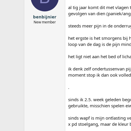
a
al tig jaar komt dit met vlagen
r
gevolgen van dien (paniek/ang
t
benbijnier
e
New member
r
steeds meer pijn in de onderru
het ergste is het smorgens bij
loop van de dag is de pijn min
het ligt niet aan het bed of li
ik denk zelf ondertussenvan pi
moment stop ik dan ook volled
.
sinds ik 2.5. week geleden beg
gebruikte, misschien spelen eiw
sinds wapf is mijn ontlasting v
x pd stoelgang, maar de kleur bl