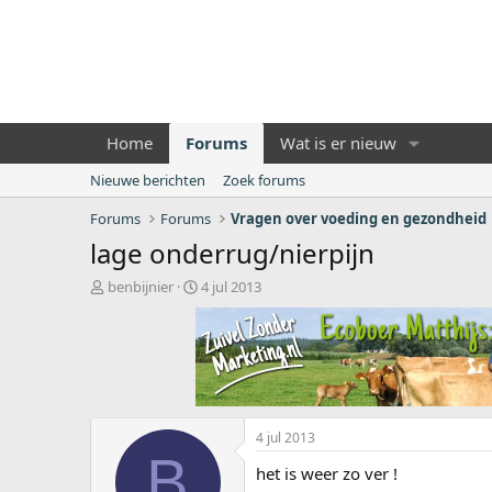
Home
Forums
Wat is er nieuw
Nieuwe berichten
Zoek forums
Forums
Forums
Vragen over voeding en gezondheid
lage onderrug/nierpijn
O
S
benbijnier
4 jul 2013
n
t
d
a
e
r
r
t
w
d
e
a
r
t
4 jul 2013
p
u
B
s
m
het is weer zo ver !
t