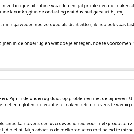
mijn verhoogde bilirubine waarden en gal problemen,die maken al
ine kleur krijgt in de ontlasting wat dus niet gebeurt bij mij.
at mijn galwegen nog zo goed als dicht zitten, ik heb ook vaak las
pijnen in de onderrug en wat doe je er tegen, hoe te voorkomen 
ken. Pijn in de onderrug duidt op problemen met de bijnieren. Uit
 je met een glutenintolerantie te maken hebt en tevens te weinig
tolerantie kan tevens een overgevoeligheid voor melkproducten zi
le tijd niet at. Mijn advies is de melkproducten met beleid te intr