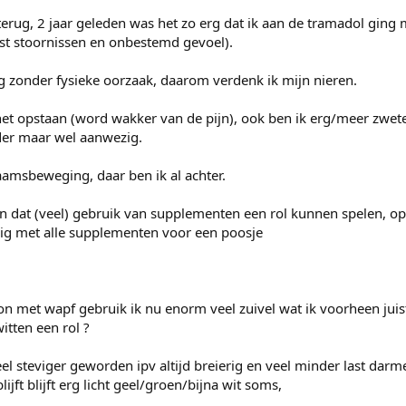
 terug, 2 jaar geleden was het zo erg dat ik aan de tramadol ging 
st stoornissen en onbestemd gevoel).
g zonder fysieke oorzaak, daarom verdenk ik mijn nieren.
 het opstaan (word wakker van de pijn), ook ben ik erg/meer zwete
der maar wel aanwezig.
chaamsbeweging, daar ben ik al achter.
jn dat (veel) gebruik van supplementen een rol kunnen spelen, op
ig met alle supplementen voor een poosje
on met wapf gebruik ik nu enorm veel zuivel wat ik voorheen juist
itten een rol ?
eel steviger geworden ipv altijd breierig en veel minder last darm
ijft blijft erg licht geel/groen/bijna wit soms,