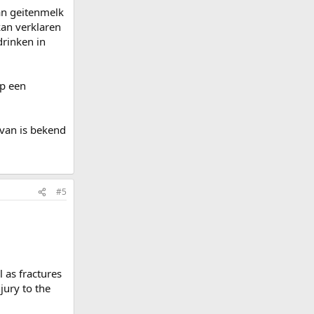
van geitenmelk
kan verklaren
rinken in
op een
rvan is bekend
#5
l as fractures
jury to the