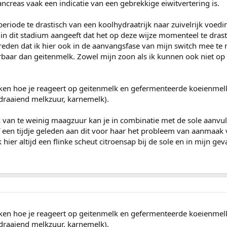
ncreas vaak een indicatie van een gebrekkige eiwitvertering is.
periode te drastisch van een koolhydraatrijk naar zuivelrijk voed
in dit stadium aangeeft dat het op deze wijze momenteel te drasti
 reden dat ik hier ook in de aanvangsfase van mijn switch mee te
rbaar dan geitenmelk. Zowel mijn zoon als ik kunnen ook niet op
kijken hoe je reageert op geitenmelk en gefermenteerde koeienmel
draaiend melkzuur, karnemelk).
 van te weinig maagzuur kan je in combinatie met de sole aanvul
 een tijdje geleden aan dit voor haar het probleem van aanmaak 
ier altijd een flinke scheut citroensap bij de sole en in mijn geval
kijken hoe je reageert op geitenmelk en gefermenteerde koeienmel
draaiend melkzuur, karnemelk).