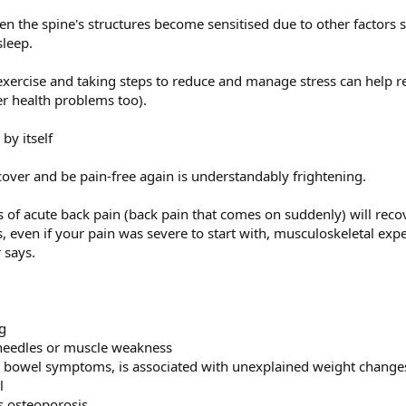
n the spine's structures become sensitised due to other factors s
sleep.
exercise and taking steps to reduce and manage stress can help r
er health problems too).
by itself
over and be pain-free again is understandably frightening.
es of acute back pain (back pain that comes on suddenly) will recov
 even if your pain was severe to start with, musculoskeletal exp
 says.
g
needles or muscle weakness
r bowel symptoms, is associated with unexplained weight changes
l
s osteoporosis