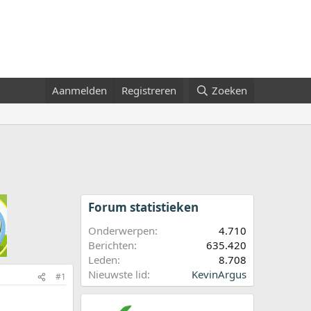
Aanmelden
Registreren
Zoeken
Forum statistieken
Onderwerpen
4.710
Berichten
635.420
Leden
8.708
Nieuwste lid
KevinArgus
#1