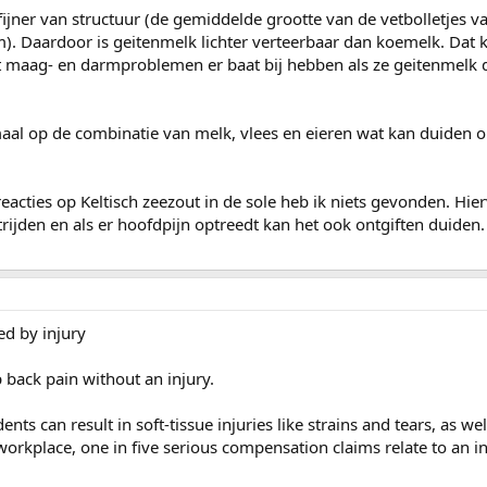
fijner van structuur (de gemiddelde grootte van de vetbolletjes 
m). Daardoor is geitenmelk lichter verteerbaar dan koemelk. Dat 
ag- en darmproblemen er baat bij hebben als ze geitenmelk d
maal op de combinatie van melk, vlees en eieren wat kan duiden 
reacties op Keltisch zeezout in de sole heb ik niets gevonden. Hie
strijden en als er hoofdpijn optreedt kan het ook ontgiften duiden.
ed by injury
 back pain without an injury.
ents can result in soft-tissue injuries like strains and tears, as wel
orkplace, one in five serious compensation claims relate to an in