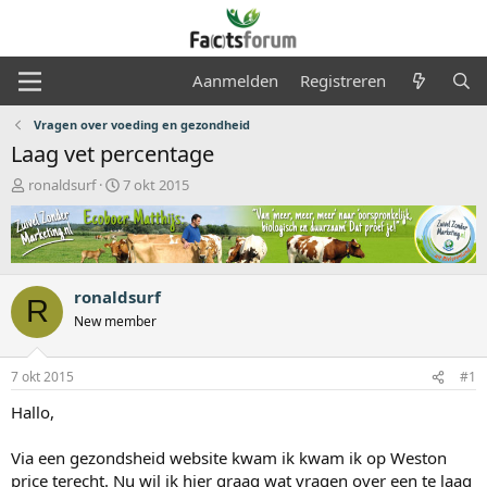
Aanmelden
Registreren
Vragen over voeding en gezondheid
Laag vet percentage
O
S
ronaldsurf
7 okt 2015
n
t
d
a
e
r
r
t
w
d
ronaldsurf
e
a
R
r
t
New member
p
u
s
m
7 okt 2015
#1
t
a
Hallo,
r
t
Via een gezondsheid website kwam ik kwam ik op Weston
e
r
price terecht. Nu wil ik hier graag wat vragen over een te laag