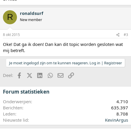
ronaldsurf
R
New member
8 okt 2015
#3
Oke! Dat ga ik doen! Dan kan dit topic worden gesloten wat
mij betreft.
Je moet ingelogd zijn om te kunnen reageren. Log in | Registreer
Facebook
X (Twitter)
LinkedIn
WhatsApp
E-mail
koppeling
Deel:
Forum statistieken
Onderwerpen
4.710
Berichten
635.397
Leden
8.708
Nieuwste lid
KevinArgus