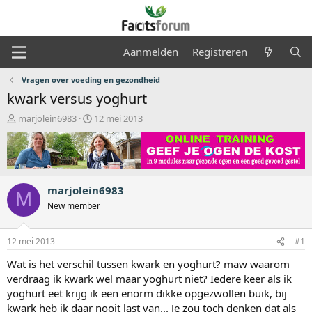
Aanmelden
Registreren
Vragen over voeding en gezondheid
kwark versus yoghurt
O
S
marjolein6983
12 mei 2013
n
t
d
a
e
r
r
t
w
d
marjolein6983
e
a
M
r
t
New member
p
u
s
m
12 mei 2013
#1
t
a
Wat is het verschil tussen kwark en yoghurt? maw waarom
r
verdraag ik kwark wel maar yoghurt niet? Iedere keer als ik
t
yoghurt eet krijg ik een enorm dikke opgezwollen buik, bij
e
r
kwark heb ik daar nooit last van... Je zou toch denken dat als