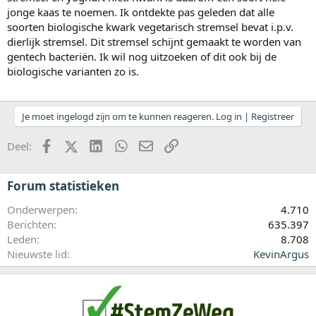
jonge kaas te noemen. Ik ontdekte pas geleden dat alle
soorten biologische kwark vegetarisch stremsel bevat i.p.v.
dierlijk stremsel. Dit stremsel schijnt gemaakt te worden van
gentech bacteriën. Ik wil nog uitzoeken of dit ook bij de
biologische varianten zo is.
Je moet ingelogd zijn om te kunnen reageren. Log in | Registreer
Facebook
X (Twitter)
LinkedIn
WhatsApp
E-mail
koppeling
Deel:
Forum statistieken
Onderwerpen
4.710
Berichten
635.397
Leden
8.708
Nieuwste lid
KevinArgus