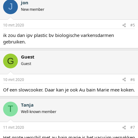
jon
J
New member
10 mrt 2020
#5
ik zou dan ipv plastic bv biologische varkensdarmen
gebruiken.
Guest
G
Guest
10 mrt 2020
#6
Of een slowcooker. Daar kan je ook Au bain Marie mee koken.
Tanja
T
Well-known member
11 mrt 2020
#7
Het grote verschil met au bain marie is het vacuüm verpakken