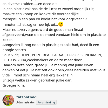
en diverse kruiden.....en deed dit
in een plastic zak haalde de lucht er zoveel mogelijk uit,
maakte een knoop en kookte dit overheerlijke
mengsel in een pan en kookt het voor ongeveer 12
minuten....het zag er heerlijk uit...
Maar nu....vervolgens werd de goede man finaal
afgeserveerd,waar die de moed vandaan hield om in plastic te
koken....
Aangezien ik nog nooit in plastic gekookt had, deed ik een
google search.....
Sous Vide, HDPE, PDPE, BPA FLALAAT, EUROPESE NORMEN,
EC 1935-2004,Weekmakers en ga zo maar door.
Daarom deze post, graag jullie mening wat jullie ervan
denken of dat jullie het zelf ook doen,vlees bereiden met Sous
Vide....moet schijnbaar heel erg lekker zijn.
En zoja welke zakken gebruiken jullie dan.
Groetjes Kim.
fatsnotbad
Administrator
Forumleiding