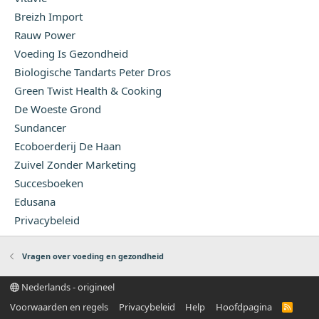
Breizh Import
Rauw Power
Voeding Is Gezondheid
Biologische Tandarts Peter Dros
Green Twist Health & Cooking
De Woeste Grond
Sundancer
Ecoboerderij De Haan
Zuivel Zonder Marketing
Succesboeken
Edusana
Privacybeleid
Vragen over voeding en gezondheid
Nederlands - origineel
Voorwaarden en regels
Privacybeleid
Help
Hoofdpagina
R
S