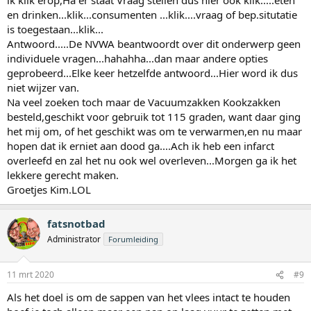
en drinken...klik...consumenten ...klik....vraag of bep.situtatie
is toegestaan...klik...
Antwoord.....De NVWA beantwoordt over dit onderwerp geen
individuele vragen...hahahha...dan maar andere opties
geprobeerd...Elke keer hetzelfde antwoord...Hier word ik dus
niet wijzer van.
Na veel zoeken toch maar de Vacuumzakken Kookzakken
besteld,geschikt voor gebruik tot 115 graden, want daar ging
het mij om, of het geschikt was om te verwarmen,en nu maar
hopen dat ik erniet aan dood ga....Ach ik heb een infarct
overleefd en zal het nu ook wel overleven...Morgen ga ik het
lekkere gerecht maken.
Groetjes Kim.LOL
fatsnotbad
Administrator
Forumleiding
11 mrt 2020
#9
Als het doel is om de sappen van het vlees intact te houden