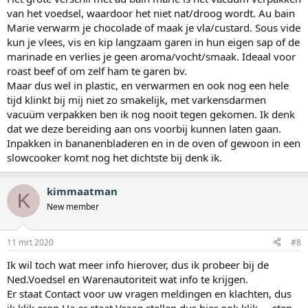
van het voedsel, waardoor het niet nat/droog wordt. Au bain
Marie verwarm je chocolade of maak je vla/custard. Sous vide
kun je vlees, vis en kip langzaam garen in hun eigen sap of de
marinade en verlies je geen aroma/vocht/smaak. Ideaal voor
roast beef of om zelf ham te garen bv.
Maar dus wel in plastic, en verwarmen en ook nog een hele
tijd klinkt bij mij niet zo smakelijk, met varkensdarmen
vacuüm verpakken ben ik nog nooit tegen gekomen. Ik denk
dat we deze bereiding aan ons voorbij kunnen laten gaan.
Inpakken in bananenbladeren en in de oven of gewoon in een
slowcooker komt nog het dichtste bij denk ik.
kimmaatman
K
New member
11 mrt 2020
#8
Ik wil toch wat meer info hierover, dus ik probeer bij de
Ned.Voedsel en Warenautoriteit wat info te krijgen.
Er staat Contact voor uw vragen meldingen en klachten, dus
ik klik erop,Ha er staat Vraag stellen dus hier ook klik.....eten