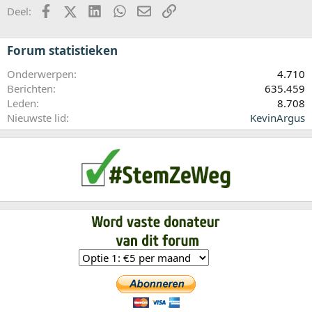
Facebook
X (Twitter)
LinkedIn
WhatsApp
E-mail
koppeling
Deel:
Forum statistieken
Onderwerpen
4.710
Berichten
635.459
Leden
8.708
Nieuwste lid
KevinArgus