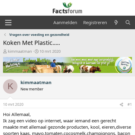
Aanmelden
Registreren
Vragen over voeding en gezondheid
Koken Met Plastic.....
O
S
kimmaatman
10 mrt 2020
n
t
d
a
e
r
r
t
w
d
kimmaatman
e
a
K
r
t
New member
p
u
s
m
10 mrt 2020
#1
t
a
Hoi Allemaal,
r
Ik zag een video op internet, waar iemand een gerecht
t
maakte met allemaal gezonde producten, kool, eieren,diverse
e
r
soorten kaas, mayo,tomaten,cocosmelk,champignons, bacon