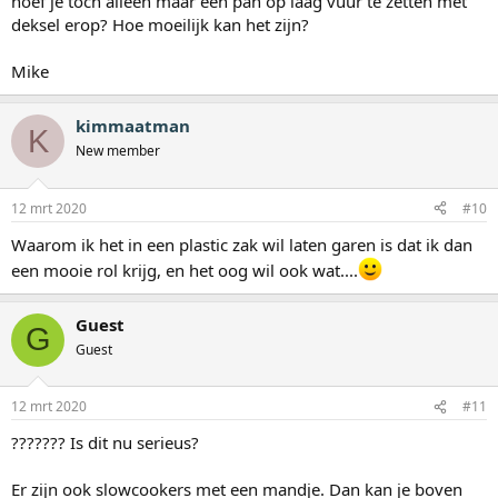
hoef je toch alleen maar een pan op laag vuur te zetten met
deksel erop? Hoe moeilijk kan het zijn?
Mike
kimmaatman
K
New member
12 mrt 2020
#10
Waarom ik het in een plastic zak wil laten garen is dat ik dan
een mooie rol krijg, en het oog wil ook wat....
Guest
G
Guest
12 mrt 2020
#11
??????? Is dit nu serieus?
Er zijn ook slowcookers met een mandje. Dan kan je boven