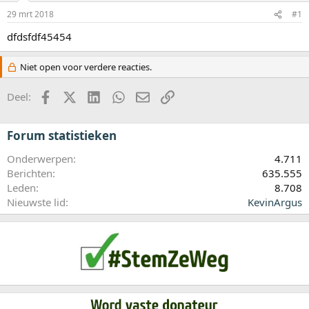
a
r
29 mrt 2018
#1
t
dfdsfdf45454
e
r
Niet open voor verdere reacties.
Facebook
X (Twitter)
LinkedIn
WhatsApp
E-mail
koppeling
Deel:
Forum statistieken
Onderwerpen
4.711
Berichten
635.555
Leden
8.708
Nieuwste lid
KevinArgus