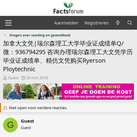
Aanmelden
Registreren
Vragen over voeding en gezondheid
加拿大文凭|瑞尔森理工大学毕业证成绩单Q/
微：936794295 咨询办理瑞尔森理工大文凭学历
毕业证成绩单、精仿文凭购买Ryerson
Ploytechnic
O
S
Guest
29 mrt 2018
n
t
d
a
e
r
r
t
w
d
Niet open voor verdere reacties.
e
a
r
t
Guest
p
u
G
s
m
Guest
t