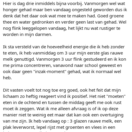
Hier is dag drie inmiddels bijna voorbij. Vanmorgen wel wat
honger gehad maar ben vandaag ongesteld geworden dus ik
denk dat het daar ook wat mee te maken had. Goed groene
thee en water gedronken en verder geen last van gehad. Wel
nog flink leeggelopen vandaag, het lijkt nu wat rustiger te
worden in mijn darmen.
Ik sta versteld van de hoeveelheid energie die ik heb zonder
te eten, ik heb vanmiddag om 3 uur mijn eerste glas rauwe
melk genuttigd. Vanmorgen 3 uur flink gestudeerd en ik kon
me prima concentreren, vanavond naar school geweest en
ook daar geen "inzak-moment" gehad, wat ik normaal wel
heb.
Dit vasten voelt tot nog toe erg goed, ook het feit dat mijn
lichaam zo heftig reageert vind ik positief. Het niet "moeten"
eten in de ochtend en tussen de middag geeft me ook rust
moet ik zeggen. Wat ik me alleen afvraag is of ik op deze
manier niet te weinig eet maar dat kan ook een overtuiging
van me zijn. Ik heb vandaag op : 3 glazen rauwe melk, een
plak leverworst, lepel rijst met groenten en vlees in een