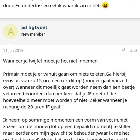
door. En ondertussen eet ik waar ik zin in heb
ad ligtvoet
A
New member
11 jun 2013
#20
Wanneer je twijfet moet je het niet innemen.
Primair moet je er vanuit gaan om niets te eten.Ga hierbij
eens uit van zo'15 uren en rek dit op (honger gaat vanzelf
over).Wanneer dit moeilijk gaat worden neem dan een beetje
vet in en beoordeel dan per keer dat je IF doet of die
hoeveelheid meer moet worden of niet .Zeker wanneer je
richting de 20 uren IF gaat.
Ik neem op sommige momenten een vorm van vet in,niet
zozeer om de honger(tot op een bepaald moment) te stillen
maar eerder om mijn gewicht te behouden(waar ik me het
prettigst bij voel).Wel is het zo dat hoe lager ik in het vet%