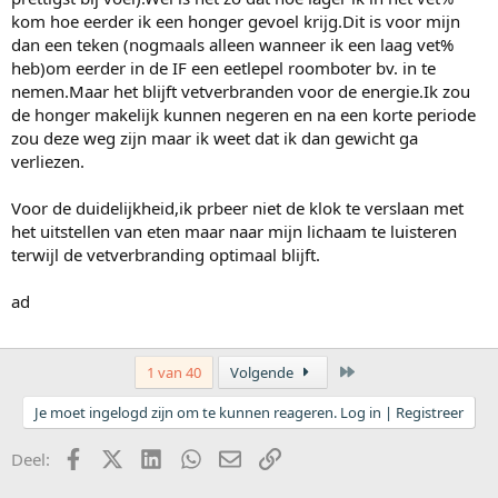
kom hoe eerder ik een honger gevoel krijg.Dit is voor mijn
dan een teken (nogmaals alleen wanneer ik een laag vet%
heb)om eerder in de IF een eetlepel roomboter bv. in te
nemen.Maar het blijft vetverbranden voor de energie.Ik zou
de honger makelijk kunnen negeren en na een korte periode
zou deze weg zijn maar ik weet dat ik dan gewicht ga
verliezen.
Voor de duidelijkheid,ik prbeer niet de klok te verslaan met
het uitstellen van eten maar naar mijn lichaam te luisteren
terwijl de vetverbranding optimaal blijft.
ad
Laatste
1 van 40
Volgende
Je moet ingelogd zijn om te kunnen reageren. Log in | Registreer
Facebook
X (Twitter)
LinkedIn
WhatsApp
E-mail
koppeling
Deel: