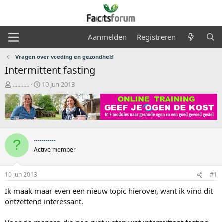
Aanmelden
Registreren
Vragen over voeding en gezondheid
Intermittent fasting
O
S
...........
10 jun 2013
n
t
d
a
e
r
r
t
w
d
e
a
...........
?
r
t
Active member
p
u
s
m
t
10 jun 2013
#1
a
Ik maak maar even een nieuw topic hierover, want ik vind dit
r
t
ontzettend interessant.
e
r