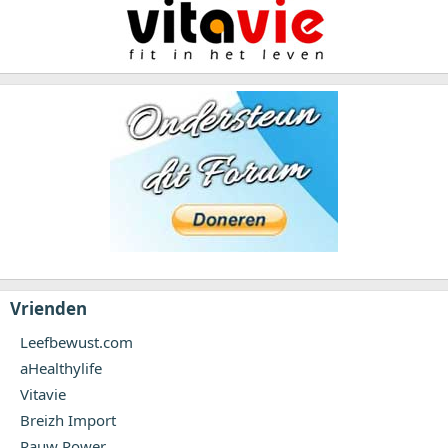
Vrienden
Leefbewust.com
aHealthylife
Vitavie
Breizh Import
Rauw Power