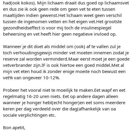
had(ook kokos). Mijn lichaam draait dus goed op lichaamsvet
en dus zie ik ook geen rede om geen vet te eten tussen
maaltijden indien gewenst.Het lichaam weet geen verschil
tussen de ingenomen vetten en het eigen vet.Het grootste
gezondheidseffect is voor mij toch de insulinespiegel
beheersing en vet heeft hier geen negatieve invloed op.
Wanneer je dit doet als middel om (ook) af te vallen zul je
toch verhoudingsgewijs minder vet moeten innemen zodat je
reserve zal worden verminderd.Maar eerst moet je een goede
vetverbrander zijn.IF is ook hiertoe een goed middel.Met al
mijn vet eten houd ik zonder enige moeite noch bewust een
vet% van ongeveer 10-12%.
Probeer het vooral niet te moeilijk te maken.Eet wapf en eet
regelmatig 16-20 uren niets. Eet op andere dagen alleen
wanneer je honger hebt(echt honger)en eet soms meerdere
keren per dag verdeeld over die dag(afhankelijk van oa
sociale verplichtingen etc.
Bon apetit,