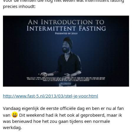
Voor de mensen die nog niet weten wat intermittent fasting
precies inhoudt:
http://www.fast-5.nl/2013/03/stel-je-voor.html
Vandaag eigenlijk de eerste officiële dag en ben er nu al fan
van
Dit weekend had ik het ook al geprobeerd, maar ik
was benieuwd hoe het zou gaan tijdens een normale
werkdag.