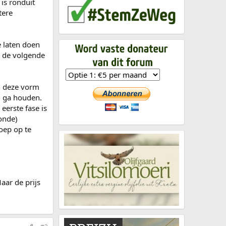
is ronduit
tere
e laten doen
e de volgende
an deze vorm
ol ga houden.
eerste fase is
zonde)
oep op te
aar de prijs