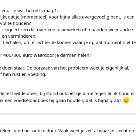
voor je wat betreft vraag 1:
blijkt dat je (momenteel) voor bijna alles overgevoelig bent, is een
 vol te houden?
op reageert kan dat over een paar weken of maanden weer anders z
n en verminderen.
an herhalen, om er achter te komen waar je op dat moment niet t
or 400/800 euro waardoor je darmen helen?
te doen staat. De oorzaak van het probleem weet je eigenlijk al,
f hen rust en voeding.
k de test wilde doen, bij stond ook het geld me tegen en ik houd e
 ik een voedseldagboek bij gaan houden, dat is bijna gratis
keken, vind het ook te duur. Vaak weet je zelf al waar je slecht op