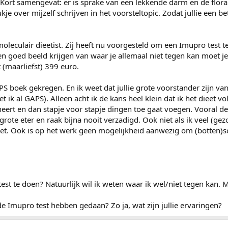
 Kort samengevat: er is sprake van een lekkende darm en de flora 
ukje over mijzelf schrijven in het voorsteltopic. Zodat jullie een be
moleculair dieetist. Zij heeft nu voorgesteld om een Imupro test t
een goed beeld krijgen van waar je allemaal niet tegen kan moet j
 (maarliefst) 399 euro.
PS boek gekregen. En ik weet dat jullie grote voorstander zijn v
t ik al GAPS). Alleen acht ik de kans heel klein dat ik het dieet v
ineert en dan stapje voor stapje dingen toe gaat voegen. Vooral de 
 grote eter en raak bijna nooit verzadigd. Ook niet als ik veel (ge
eet. Ook is op het werk geen mogelijkheid aanwezig om (botten)s
est te doen? Natuurlijk wil ik weten waar ik wel/niet tegen kan. M
de Imupro test hebben gedaan? Zo ja, wat zijn jullie ervaringen?