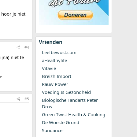
 hoor je niet
Vrienden
#4
Leefbewust.com
jna) niet te
aHealthylife
Vitavie
Breizh Import
ie
Rauw Power
Voeding Is Gezondheid
#5
Biologische Tandarts Peter
Dros
Green Twist Health & Cooking
De Woeste Grond
Sundancer