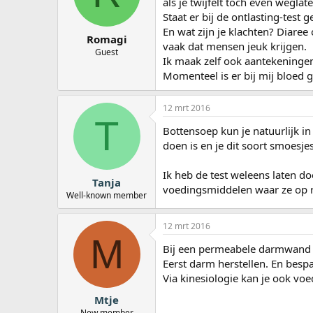
als je twijfelt toch even weglate
Staat er bij de ontlasting-test
En wat zijn je klachten? Diaree 
Romagi
vaak dat mensen jeuk krijgen.
Guest
Ik maak zelf ook aantekeninge
Momenteel is er bij mij bloed g
12 mrt 2016
T
Bottensoep kun je natuurlijk in
doen is en je dit soort smoesje
Ik heb de test weleens laten do
Tanja
voedingsmiddelen waar ze op r
Well-known member
12 mrt 2016
M
Bij een permeabele darmwand ( 
Eerst darm herstellen. En bespa
Via kinesiologie kan je ook voed
Mtje
New member