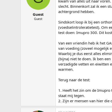
kwam van alles uit naar voren.
a
slecht. Binnenkort zal ik een st
r
achtergrond hebben.
t
Guest
e
Guest
r
Sindskort loop ik bij een ortho
(voedselintroleratietest). Om 
test doen: Imupro 300. Dit kost
Van een vriendin heb ik het GA
van voeding (zoveel mogelijk ee
Waarbij je dus eerst alles elim
(bijna) niet te doen. Ik ben een
verzadigde vetten en eiwitten 
warmen.
Terug naar de test:
1. Heeft het zin om de Imupro t
staat mij tegen.
2. Zijn er mensen van hier die 