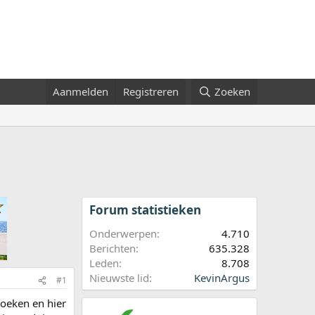
Aanmelden
Registreren
Zoeken
Forum statistieken
Onderwerpen
4.710
Berichten
635.328
Leden
8.708
Nieuwste lid
KevinArgus
#1
zoeken en hier