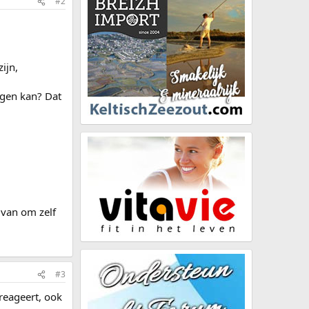
#2
ijn,
egen kan? Dat
r van om zelf
#3
 reageert, ook