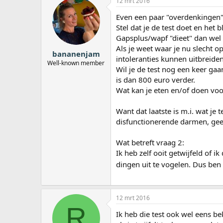
12 mrt 2016
Even een paar "overdenkingen" 
Stel dat je de test doet en het 
Gapsplus/wapf "dieet" dan wel
Als je weet waar je nu slecht 
bananenjam
intoleranties kunnen uitbreide
Well-known member
Wil je de test nog een keer ga
is dan 800 euro verder.
Wat kan je eten en/of doen vo
Want dat laatste is m.i. wat je 
disfunctionerende darmen, gee
Wat betreft vraag 2:
Ik heb zelf ooit getwijfeld of i
dingen uit te vogelen. Dus ben
12 mrt 2016
R
Ik heb die test ook wel eens be