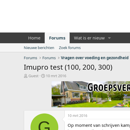
Home
Forums
Wat is er nieuw
Nieuwe berichten
Zoek forums
Forums
Forums
Vragen over voeding en gezondheid
Imupro test (100, 200, 300)
O
S
Guest
10 mrt 2016
n
t
d
a
e
r
r
t
w
d
e
a
r
t
10 mrt 2016
p
u
G
s
m
Op moment van schrijven kamp i
t