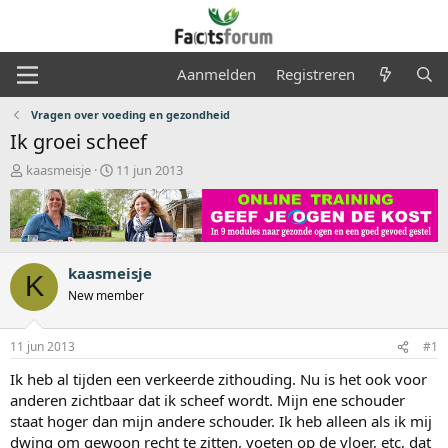
Aanmelden
Registreren
Vragen over voeding en gezondheid
Ik groei scheef
O
S
kaasmeisje
11 jun 2013
n
t
d
a
e
r
r
t
w
d
kaasmeisje
e
a
K
r
t
New member
p
u
s
m
11 jun 2013
#1
t
a
Ik heb al tijden een verkeerde zithouding. Nu is het ook voor
r
anderen zichtbaar dat ik scheef wordt. Mijn ene schouder
t
staat hoger dan mijn andere schouder. Ik heb alleen als ik mij
e
r
dwing om gewoon recht te zitten, voeten op de vloer, etc, dat