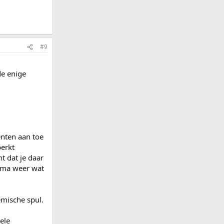
#9
de enige
ënten aan toe
perkt
t dat je daar
umma weer wat
emische spul.
ele