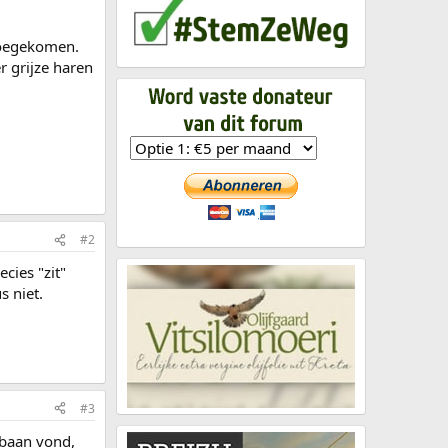
 toegekomen.
 grijze haren
#2
cies "zit"
s niet.
#3
e baan vond,