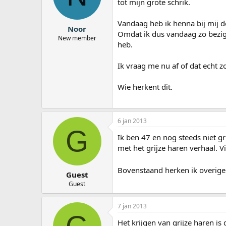
tot mijn grote schrik.
a
r
Vandaag heb ik henna bij mij d
t
Noor
e
Omdat ik dus vandaag zo bezig
New member
r
heb.
Ik vraag me nu af of dat echt zo
Wie herkent dit.
6 jan 2013
G
Ik ben 47 en nog steeds niet gr
met het grijze haren verhaal. V
Bovenstaand herken ik overige
Guest
Guest
7 jan 2013
Het krijgen van grijze haren is 