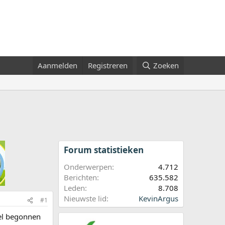
Aanmelden
Registreren
Zoeken
Forum statistieken
Onderwerpen
4.712
Berichten
635.582
Leden
8.708
Nieuwste lid
KevinArgus
#1
eel begonnen