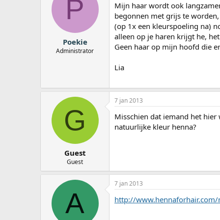
P
Mijn haar wordt ook langzamer
begonnen met grijs te worden, 
(op 1x een kleurspoeling na) noo
alleen op je haren krijgt he, he
Poekie
Geen haar op mijn hoofd die er
Administrator
Lia
7 jan 2013
G
Misschien dat iemand het hier w
natuurlijke kleur henna?
Guest
Guest
7 jan 2013
A
http://www.hennaforhair.com/