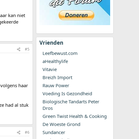
aar kan niet
mgekeerde
Vrienden
#5
Leefbewust.com
aHealthylife
Vitavie
Breizh Import
. volgens haar
Rauw Power
Voeding Is Gezondheid
Biologische Tandarts Peter
ze had al stuk
Dros
Green Twist Health & Cooking
De Woeste Grond
Sundancer
#6