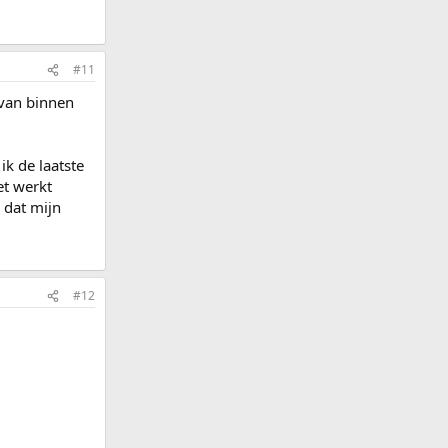
#11
e van binnen
ik de laatste
et werkt
 dat mijn
#12