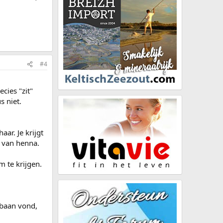
#4
cies "zit"
s niet.
aar. Je krijgt
 van henna.
m te krijgen.
e baan vond,