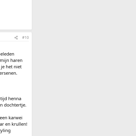
#10
geleden
 mijn haren
je het niet
hersenen.
ltijd henna
n dochtertje.
 een karwei
ar en krullen!
yling