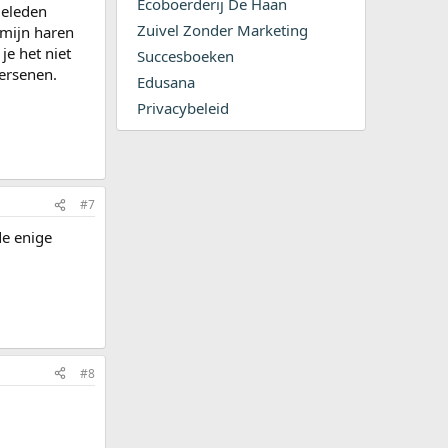
Ecoboerderij De Haan
geleden
Zuivel Zonder Marketing
 mijn haren
je het niet
Succesboeken
hersenen.
Edusana
Privacybeleid
#7
de enige
#8