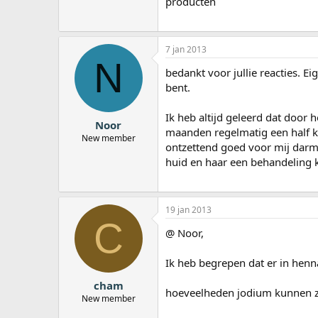
producten
7 jan 2013
N
bedankt voor jullie reacties. Ei
bent.
Ik heb altijd geleerd dat door he
Noor
maanden regelmatig een half kop
New member
ontzettend goed voor mij darme
huid en haar een behandeling k
19 jan 2013
C
@ Noor,
Ik heb begrepen dat er in henn
cham
hoeveelheden jodium kunnen zi
New member