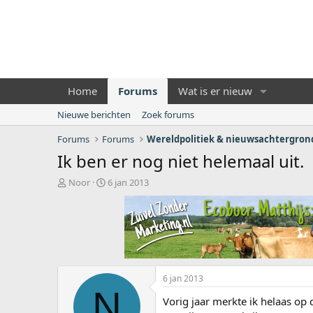
Home
Forums
Wat is er nieuw
Nieuwe berichten
Zoek forums
Forums
Forums
Wereldpolitiek & nieuwsachtergro
Ik ben er nog niet helemaal uit.
O
S
Noor
6 jan 2013
n
t
d
a
e
r
r
t
w
d
e
a
r
t
6 jan 2013
p
u
N
s
m
Vorig jaar merkte ik helaas op
t