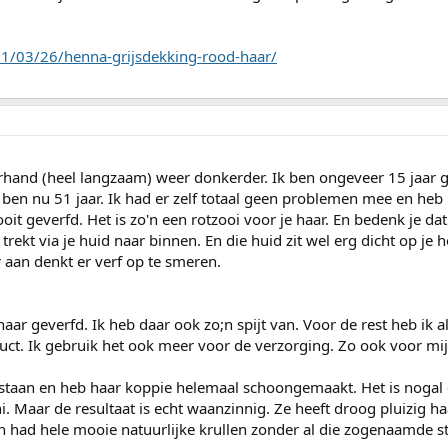
11/03/26/henna-grijsdekking-rood-haar/
hand (heel langzaam) weer donkerder. Ik ben ongeveer 15 jaar 
ben nu 51 jaar. Ik had er zelf totaal geen problemen mee en heb
it geverfd. Het is zo'n een rotzooi voor je haar. En bedenk je dat 
t trekt via je huid naar binnen. En die huid zit wel erg dicht op je 
 aan denkt er verf op te smeren.
haar geverfd. Ik heb daar ook zo;n spijt van. Voor de rest heb ik a
duct. Ik gebruik het ook meer voor de verzorging. Zo ook voor mij
staan en heb haar koppie helemaal schoongemaakt. Het is nogal
hi. Maar de resultaat is echt waanzinnig. Ze heeft droog pluizig ha
 had hele mooie natuurlijke krullen zonder al die zogenaamde st