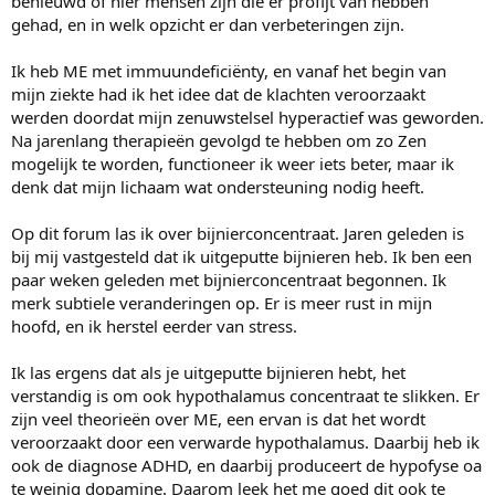
benieuwd of hier mensen zijn die er profijt van hebben
e
r
gehad, en in welk opzicht er dan verbeteringen zijn.
Ik heb ME met immuundeficiënty, en vanaf het begin van
mijn ziekte had ik het idee dat de klachten veroorzaakt
werden doordat mijn zenuwstelsel hyperactief was geworden.
Na jarenlang therapieën gevolgd te hebben om zo Zen
mogelijk te worden, functioneer ik weer iets beter, maar ik
denk dat mijn lichaam wat ondersteuning nodig heeft.
Op dit forum las ik over bijnierconcentraat. Jaren geleden is
bij mij vastgesteld dat ik uitgeputte bijnieren heb. Ik ben een
paar weken geleden met bijnierconcentraat begonnen. Ik
merk subtiele veranderingen op. Er is meer rust in mijn
hoofd, en ik herstel eerder van stress.
Ik las ergens dat als je uitgeputte bijnieren hebt, het
verstandig is om ook hypothalamus concentraat te slikken. Er
zijn veel theorieën over ME, een ervan is dat het wordt
veroorzaakt door een verwarde hypothalamus. Daarbij heb ik
ook de diagnose ADHD, en daarbij produceert de hypofyse oa
te weinig dopamine. Daarom leek het me goed dit ook te