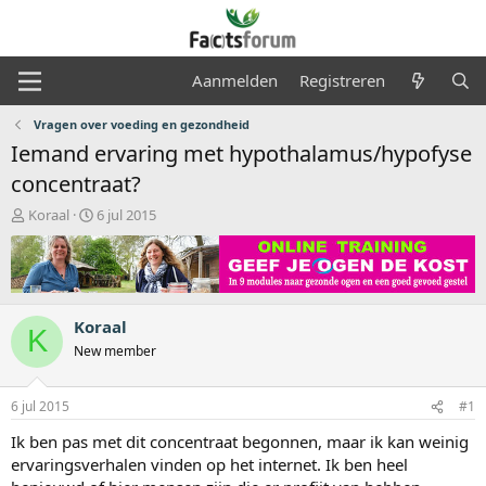
Aanmelden
Registreren
Vragen over voeding en gezondheid
Iemand ervaring met hypothalamus/hypofyse
concentraat?
O
S
Koraal
6 jul 2015
n
t
d
a
e
r
r
t
w
d
Koraal
e
a
K
r
t
New member
p
u
s
m
6 jul 2015
#1
t
a
Ik ben pas met dit concentraat begonnen, maar ik kan weinig
r
ervaringsverhalen vinden op het internet. Ik ben heel
t