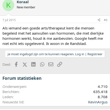
Koraal
K
New member
7 jul 2015
#6
Als iemand een goede arts/therapeut kent die mensen
begeleid met het aanvullen van hormonen, die met dierlijke
hormonen werkt, houd ik me aanbevolen. Google heeft me
niet echt iets opgeleverd. Ik woon in de Randstad.
Je moet ingelogd zijn om te kunnen reageren. Log in | Registreer
Facebook
X (Twitter)
LinkedIn
WhatsApp
E-mail
koppeling
Deel:
Forum statistieken
Onderwerpen
4.710
Berichten
635.418
Leden
8.708
Nieuwste lid
KevinArgus