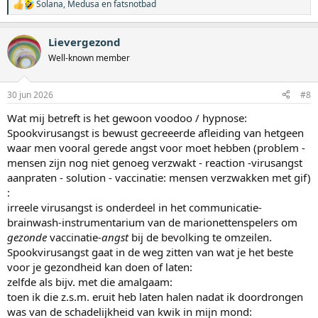
Solana
,
Medusa
en
fatsnotbad
W
a
a
Lievergezond
r
d
Well-known member
e
r
i
30 jun 2026
#8
n
g
Wat mij betreft is het gewoon voodoo / hypnose:
e
Spookvirusangst is bewust gecreeerde afleiding van hetgeen
n
:
waar men vooral gerede angst voor moet hebben (problem -
mensen zijn nog niet genoeg verzwakt - reaction -virusangst
aanpraten - solution - vaccinatie: mensen verzwakken met gif)
:
irreele virusangst is onderdeel in het communicatie-
brainwash-instrumentarium van de marionettenspelers om
gezonde
vaccinatie-
angst
bij de bevolking te omzeilen.
Spookvirusangst gaat in de weg zitten van wat je het beste
voor je gezondheid kan doen of laten:
zelfde als bijv. met die amalgaam:
toen ik die z.s.m. eruit heb laten halen nadat ik doordrongen
was van de schadelijkheid van kwik in mijn mond: