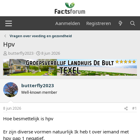
Aanmelden
Registreren
Vragen over voeding en gezondheid
Hpv
O
S
butterfly2023
8 jun 2026
n
t
d
a
e
r
r
t
w
d
butterfly2023
e
a
r
t
Well-known member
p
u
s
m
8 jun 2026
#1
t
a
Hoe besmettelijk is hpv
r
t
Er zijn diverse vormen natuurlijk Ik heb t over iemand met
e
r
hpv pap 1 negatief.