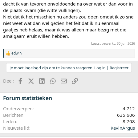
dacht ik van tevoren onvoldoende na over wat er dan voor in
de plaats kwam (die witte vullingen).
Niet dat ik het misschien nu anders zou doen omdat ik zo snel
niet weet wat dan wel gezien het feit dat ik nu eenmaal
gaatjes heb helaas, maar ik was alleen maar bezig met die
amalgaam eruit willen hebben.
Laatst bewerkt:
30 jun 2026
edwin
W
a
a
Je moet ingelogd zijn om te kunnen reageren. Log in | Registreer
r
d
Facebook
X (Twitter)
LinkedIn
WhatsApp
E-mail
koppeling
e
Deel:
r
i
n
Forum statistieken
g
e
Onderwerpen
4.712
n
:
Berichten
635.606
Leden
8.708
Nieuwste lid
KevinArgus