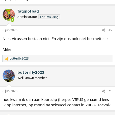
fatsnotbad
Administrator
Forumleiding
8 jun 2026
#2
Niet. Virussen bestaan niet. En zijn dus ook niet besmettelijk.
Mike
butterfly2023
W
a
a
butterfly2023
r
d
Well-known member
e
r
i
8 jun 2026
#3
n
g
hoe kwam ik dan aan koortslip (herpes VIRUS genaamd lees
e
ik op internet) op mond na seksueel contact in 2008? Toeval?
n
: