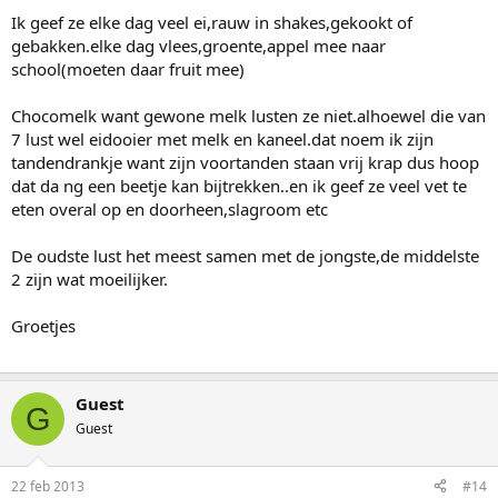
Ik geef ze elke dag veel ei,rauw in shakes,gekookt of
gebakken.elke dag vlees,groente,appel mee naar
school(moeten daar fruit mee)
Chocomelk want gewone melk lusten ze niet.alhoewel die van
7 lust wel eidooier met melk en kaneel.dat noem ik zijn
tandendrankje want zijn voortanden staan vrij krap dus hoop
dat da ng een beetje kan bijtrekken..en ik geef ze veel vet te
eten overal op en doorheen,slagroom etc
De oudste lust het meest samen met de jongste,de middelste
2 zijn wat moeilijker.
Groetjes
Guest
G
Guest
22 feb 2013
#14