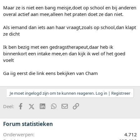
Maar ze is niet een bang meisje,doet op school en bij anderen
overal actief aan mee,alleen het praten doet ze dan niet.
Als iemand dan iets aan haar vraagt,zoals op school,dan klapt
ze dicht
Ik ben bezig met een gedragstherapeut,daar heb ik
binnenkort een intake mee,en dan kijk ik wel of het goed
voelt
Ga iig eerst die link eens bekijken van Cham
Je moet ingelogd zijn om te kunnen reageren. Log in | Registreer
Facebook
X (Twitter)
LinkedIn
WhatsApp
E-mail
koppeling
Deel:
Forum statistieken
Onderwerpen
4.712