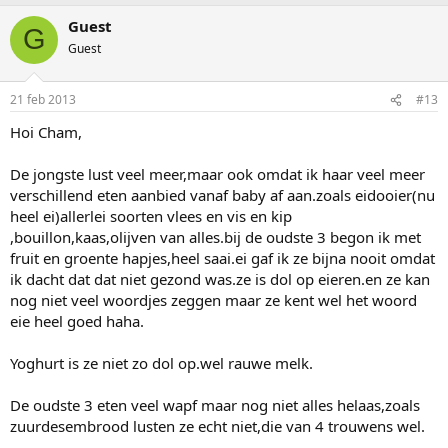
Guest
G
Guest
21 feb 2013
#13
Hoi Cham,
De jongste lust veel meer,maar ook omdat ik haar veel meer
verschillend eten aanbied vanaf baby af aan.zoals eidooier(nu
heel ei)allerlei soorten vlees en vis en kip
,bouillon,kaas,olijven van alles.bij de oudste 3 begon ik met
fruit en groente hapjes,heel saai.ei gaf ik ze bijna nooit omdat
ik dacht dat dat niet gezond was.ze is dol op eieren.en ze kan
nog niet veel woordjes zeggen maar ze kent wel het woord
eie heel goed haha.
Yoghurt is ze niet zo dol op.wel rauwe melk.
De oudste 3 eten veel wapf maar nog niet alles helaas,zoals
zuurdesembrood lusten ze echt niet,die van 4 trouwens wel.