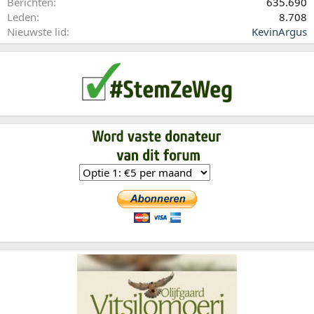
Berichten
635.690
Leden
8.708
Nieuwste lid
KevinArgus