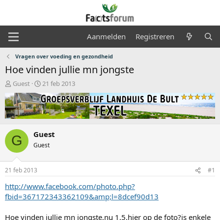
Aanmelden
Registreren
Vragen over voeding en gezondheid
Hoe vinden jullie mn jongste
O
S
Guest
21 feb 2013
n
t
d
a
e
r
r
t
w
d
Guest
e
a
G
r
t
Guest
p
u
s
m
21 feb 2013
#1
t
a
http://www.facebook.com/photo.php?
r
fbid=367172343362109&amp;l=8dcef90d13
t
e
r
Hoe vinden jullie mn jongste,nu 1,5,hier op de foto?is enkele