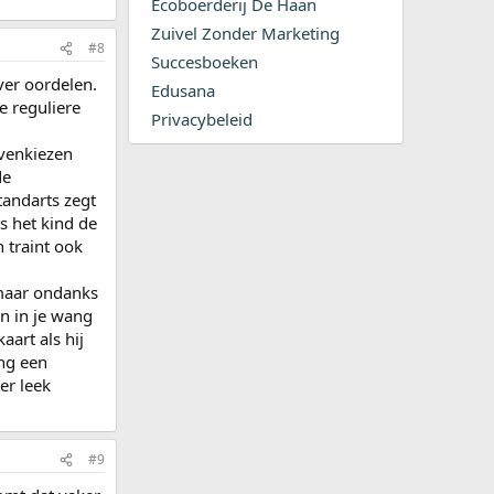
Ecoboerderij De Haan
Zuivel Zonder Marketing
#8
Succesboeken
over oordelen.
Edusana
e reguliere
Privacybeleid
ovenkiezen
de
tandarts zegt
s het kind de
 traint ook
 maar ondanks
en in je wang
aart als hij
ing een
er leek
#9