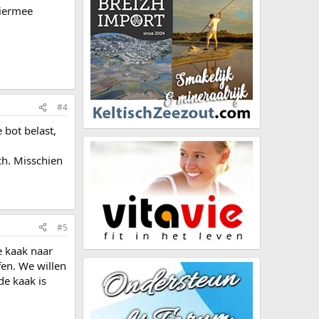
hiermee
#4
 bot belast,
ch. Misschien
#5
e kaak naar
fen. We willen
e kaak is