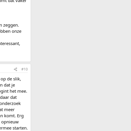
omt dat vaker
n zeggen.
hebben onze
teressant,
#10
op de slik,
n dat je
egint het mee.
ndaar dat
 onderzoek
wat meer
an komt. Erg
s. opnieuw
ermee starten.