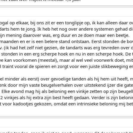
 nogal op elkaar, bij ons zit er een tonglipje op, ik kan alleen daar 
arts hem te jong. Ik heb het nog over andere systemen gehad di
ijn mening daarover was, erg duur en ze doen maar een beetje.
 maanden en er is een betere stand ontstaan. Eerst stonden de b
 (ik had het zelf niet gezien, de tandarts was erg tevreden over 
stonden in een erg scherpe hoek en nu in een scherpe hoek. De 
ee kan voorkomen (meestal), maar al wel veel voorwerk doet, mit
traint vooral de spieren en zorgt voor een juiste slikbeweging en
el minder als eerst) over gevoelige tanden als hij hem uit heeft,
denk door mijn vaste beugelverhalen over uitstekend ijzer die gat
 Elke avond mag hij als beloning een vinkje zetten op zijn beugelk
vinkjes als hij extra zijn best heeft gedaan. Verder is zijn belon
et voor kadootjes gekozen, omdat een intrinsieke beloning mij bet