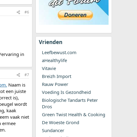
#6
Vrienden
Leefbewust.com
/ervaring in
aHealthylife
Vitavie
#7
Breizh Import
Rauw Power
om.
Naam is
ot een juiste
Voeding Is Gezondheid
rrect is),
Biologische Tandarts Peter
 beugel wordt
Dros
ng, kaak
Green Twist Health & Cooking
teem vaak niet
De Woeste Grond
an ermee
en.
Sundancer