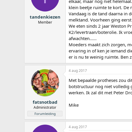
elkaar, maar nog niet helemaal
a
klein beetje ruimte te kort. De
r
Vandaag is de tand daarna in 
t
tandenkiezen
e
melktand. Voorheen ging eerst d
Member
r
We eten sinds 2 jaar Weston Pr
K2/levertraan/boterolie. Ik vr
afwachten......
Moeders maakt zich zorgen, mo
ervaring in of ken je iemand di
er is nu te weinig ruimte. Ben 
4 aug 2017
Met bepaalde protheses zou dit
botstructuur nog niet volledig 
werken. Ik zal dit met Peter Dro
fatsnotbad
Mike
Administrator
Forumleiding
4 aug 2017