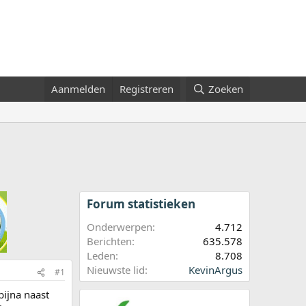
Aanmelden
Registreren
Zoeken
Forum statistieken
Onderwerpen
4.712
Berichten
635.578
Leden
8.708
Nieuwste lid
KevinArgus
#1
bijna naast