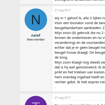
27 aug 2017
N
wij in 1 geloof ik, alle 3 lijken
Voor een bionator vond de tand
beugeltandartsen aanbieden. Z
Mijn zoon (8) gebruik die nu 2
naief
binnen de onderkiezen en nu vv.
New member
verandering) en de voortanden 
echter dat je er geen beugel m
beugel trouw draagt. De beugel 
de tong.
Mijn zoon klaagt nog steeds (w
dat is hij wel gemotiveerd. Ik 
prikt en het trekken van kiezen.
hem overdag ingehad heeft en 2 
rechter gebit. Ik heb expres ni
.
27 aug 2017