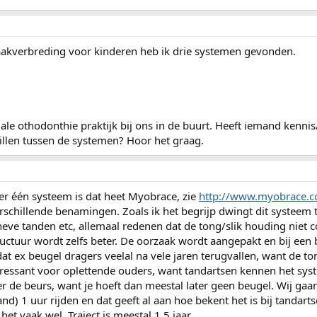
kaakverbreding voor kinderen heb ik drie systemen gevonden.
le othodonthie praktijk bij ons in de buurt. Heeft iemand kennis
illen tussen de systemen? Hoor het graag.
 er één systeem is dat heet Myobrace, zie
http://www.myobrace.c
erschillende benamingen. Zoals ik het begrijp dwingt dit systeem t
heve tanden etc, allemaal redenen dat de tong/slik houding niet co
uctuur wordt zelfs beter. De oorzaak wordt aangepakt en bij een
at ex beugel dragers veelal na vele jaren terugvallen, want de to
eressant voor oplettende ouders, want tandartsen kennen het sys
er de beurs, want je hoeft dan meestal later geen beugel. Wij ga
nd) 1 uur rijden en dat geeft al aan hoe bekent het is bij tandarts
et vaak wel. Traject is meestal 1,5 jaar.