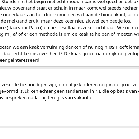
. Stonden in het begin niet echt mooi, maar is wel goed bij getro
 nieuw boventand staat er schuin in maar komt wel steeds rechter 
de onderkaak aan het doorkomen en wel aan de binnenkant, achte
e melktand eruit, maar deze keer niet, zit wel een beetje los.
ice (daarvoor Paleo) en het resultaat is zeker zichtbaar. We neme
oeg mij af of er een methode is om de kaak te helpen of moeten we
eten we aan kaak verruiming denken of nu nog niet? Heeft iema
e daar echt kennis over heeft? De kaak groeit natuurlijk nog volo
zeer geinteresseerd
 zeker te bespoedigen zijn, omdat je kinderen nog in de groei zi
gevormd is. Ik ken echter geen tandartsen in NL die op basis van 
s bespreken nadat hij terug is van vakantie...