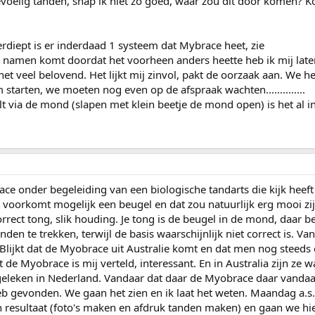
voelig tanden, snap ik niet zo goed, waar zou dit door komen? K
erdiept is er inderdaad 1 systeem dat Mybrace heet, zie
namen komt doordat het voorheen anders heette heb ik mij late
t het veel belovend. Het lijkt mij zinvol, pakt de oorzaak aan. We 
tarten, we moeten nog even op de afspraak wachten..............
t via de mond (slapen met klein beetje de mond open) is het al in
e onder begeleiding van een biologische tandarts die kijk heeft 
 voorkomt mogelijk een beugel en dat zou natuurlijk erg mooi zij
rrect tong, slik houding. Je tong is de beugel in de mond, daar b
den te trekken, terwijl de basis waarschijnlijk niet correct is. Va
Blijkt dat de Myobrace uit Australie komt en dat men nog steeds
de Myobrace is mij verteld, interessant. En in Australia zijn ze 
rgeleken in Nederland. Vandaar dat daar de Myobrace daar vanda
 heb gevonden. We gaan het zien en ik laat het weten. Maandag a.
n resultaat (foto's maken en afdruk tanden maken) en gaan we hi