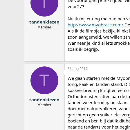
T
De vooruitgang klinkt goed. Ge
voor? /7
Nu ik mij er nog meer in heb v
tandenkiezen
http://www.myobrace.com/
De 
Member
Als ik de filmpjes bekijk, klink
zoon aangemeld, we willen zsm s
Wanneer je kind al iets smokkel
zoals ik begrijp.
31 aug 2017
T
We gaan starten met de Myobrac
tong, kaak en tanden stand. Dit
kaakverbreding krijgt en een co
Orthodontisten zitten aan de tan
tandenkiezen
tanden weer terug gaan staan. 
Member
doet met natuurvolkeren vanuit 
gericht op geen suiker etc. ve
boeiend en ben blij dat ik dit
naar de tandarts voor het begi