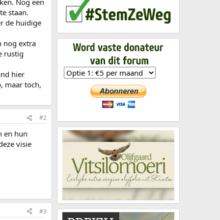
kken. Nog een
te staan.
r de huidige
n nog extra
 rustig
nd hier
p, maar toch,
#2
jn en hun
deze visie
#3