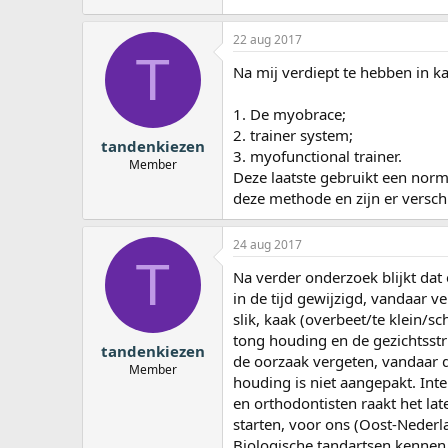
22 aug 2017
T
Na mij verdiept te hebben in 
1. De myobrace;
2. trainer system;
tandenkiezen
3. myofunctional trainer.
Member
Deze laatste gebruikt een norma
deze methode en zijn er versch
24 aug 2017
T
Na verder onderzoek blijkt dat
in de tijd gewijzigd, vandaar v
slik, kaak (overbeet/te klein/sc
tong houding en de gezichtsstr
tandenkiezen
de oorzaak vergeten, vandaar d
Member
houding is niet aangepakt. Int
en orthodontisten raakt het lat
starten, voor ons (Oost-Nederla
Biologische tandartsen kennen h