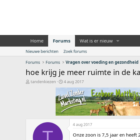
Home
Forums
Wat is er nieuw
Nieuwe berichten
Zoek forums
Forums
Forums
Vragen over voeding en gezondheid
hoe krijg je meer ruimte in de k
O
S
tandenkiezen
4 aug 2017
n
t
d
a
e
r
r
t
w
d
e
a
r
t
4 aug 2017
p
u
T
s
m
Onze zoon is 7,5 jaar en heeft
t