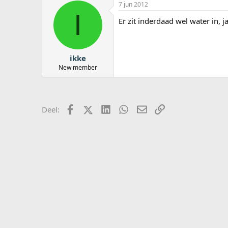
7 jun 2012
I
Er zit inderdaad wel water in, ja
ikke
New member
Facebook
X (Twitter)
LinkedIn
WhatsApp
E-mail
koppeling
Deel: