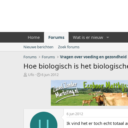
Home
Forums
Wat is er nieuw
Nieuwe berichten
Zoek forums
Forums
Forums
Vragen over voeding en gezondheid
Hoe biologisch is het biologisch
O
S
Ufo
6 jun 2012
n
t
d
a
e
r
r
t
w
d
e
a
r
t
6 jun 2012
p
u
U
s
m
Ik vind het er toch echt totaal 
t