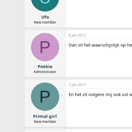
a
r
t
Ufo
e
New member
r
6 jun 2012
P
Dan zit het waarschijnlijk op he
Poekie
Administrator
7 jun 2012
P
En het zit volgens mij ook vol w
Primal girl
New member