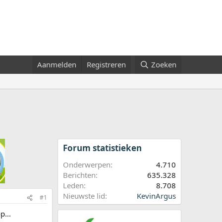
Aanmelden
Registreren
Zoeken
Forum statistieken
Onderwerpen
4.710
Berichten
635.328
Leden
8.708
Nieuwste lid
KevinArgus
#1
p...