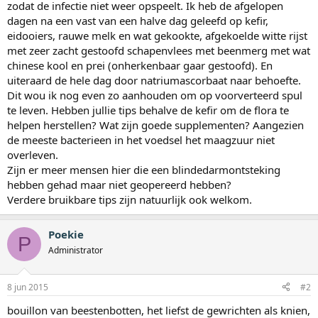
zodat de infectie niet weer opspeelt. Ik heb de afgelopen
dagen na een vast van een halve dag geleefd op kefir,
eidooiers, rauwe melk en wat gekookte, afgekoelde witte rijst
met zeer zacht gestoofd schapenvlees met beenmerg met wat
chinese kool en prei (onherkenbaar gaar gestoofd). En
uiteraard de hele dag door natriumascorbaat naar behoefte.
Dit wou ik nog even zo aanhouden om op voorverteerd spul
te leven. Hebben jullie tips behalve de kefir om de flora te
helpen herstellen? Wat zijn goede supplementen? Aangezien
de meeste bacterieen in het voedsel het maagzuur niet
overleven.
Zijn er meer mensen hier die een blindedarmontsteking
hebben gehad maar niet geopereerd hebben?
Verdere bruikbare tips zijn natuurlijk ook welkom.
Poekie
P
Administrator
8 jun 2015
#2
bouillon van beestenbotten, het liefst de gewrichten als knien,