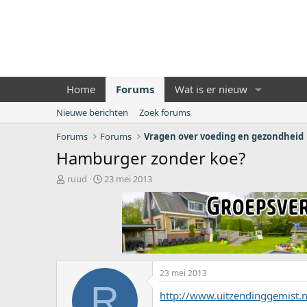
Home
Forums
Wat is er nieuw
Nieuwe berichten
Zoek forums
Forums
Forums
Vragen over voeding en gezondheid
Hamburger zonder koe?
O
S
ruud
23 mei 2013
n
t
d
a
e
r
r
t
w
d
e
a
r
t
23 mei 2013
p
u
R
s
m
http://www.uitzendinggemist.
t