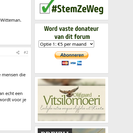
n Witteman.
#2
ie mensen die
an echt een
wordt voor je