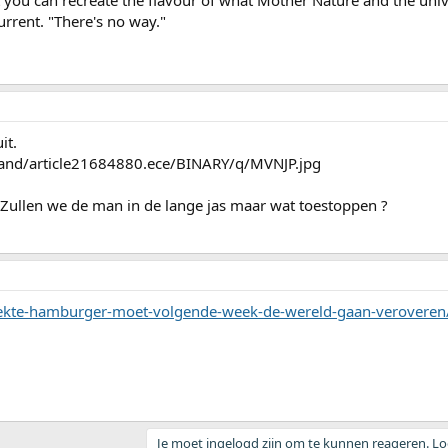
t you can recreate the flavour of what Mother Nature and the univ
Current. "There's no way."
it.
nland/article21684880.ece/BINARY/q/MVNJP.jpg
. Zullen we de man in de lange jas maar wat toestoppen ?
eekte-hamburger-moet-volgende-week-de-wereld-gaan-verovere
Je moet ingelogd zijn om te kunnen reageren. Log