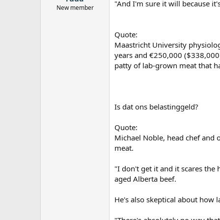
"And I'm sure it will because it
New member
Quote:
Maastricht University physiolog
years and €250,000 ($338,000) 
patty of lab-grown meat that 
Is dat ons belastinggeld?
Quote:
Michael Noble, head chef and ow
meat.
"I don't get it and it scares t
aged Alberta beef.
He's also skeptical about how 