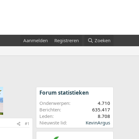
Aanmelden
Registreren
Zoeken
Forum statistieken
Onderwerpen
4.710
Berichten
635.417
Leden
8.708
Nieuwste lid
KevinArgus
#1