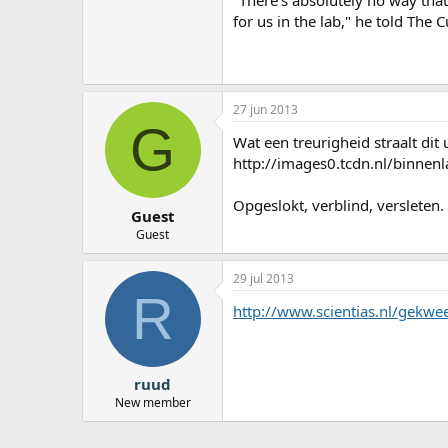
"There's absolutely no way tha
for us in the lab," he told The 
27 jun 2013
G
Wat een treurigheid straalt dit u
http://images0.tcdn.nl/binne
Opgeslokt, verblind, versleten
Guest
Guest
29 jul 2013
R
http://www.scientias.nl/gekw
ruud
New member