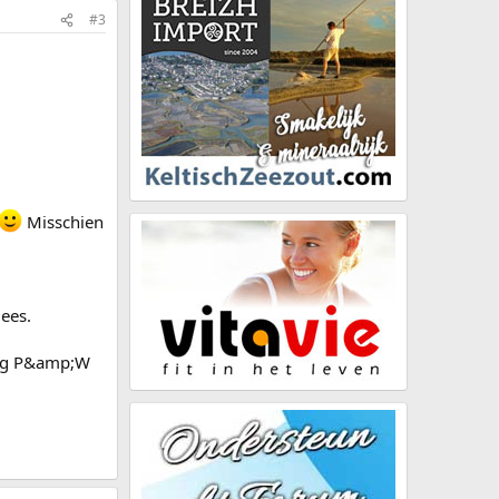
#3
Misschien
lees.
dag P&amp;W