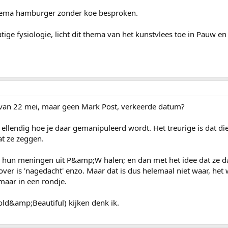
hema hamburger zonder koe besproken.
ige fysiologie, licht dit thema van het kunstvlees toe in Pauw e
g van 22 mei, maar geen Mark Post, verkeerde datum?
 ellendig hoe je daar gemanipuleerd wordt. Het treurige is dat d
at ze zeggen.
n hun meningen uit P&amp;W halen; en dan met het idee dat ze d
er is 'nagedacht' enzo. Maar dat is dus helemaal niet waar, het 
 maar in een rondje.
ld&amp;Beautiful) kijken denk ik.