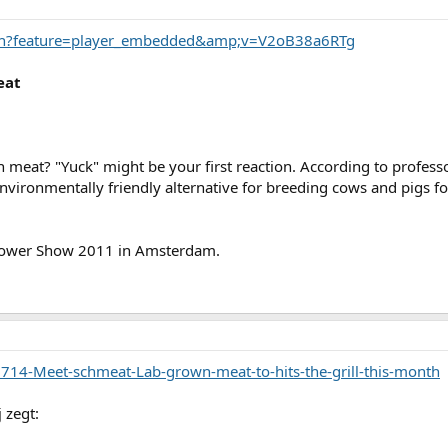
ch?feature=player_embedded&amp;v=V2oB38a6RTg
eat
 meat? "Yuck" might be your first reaction. According to profess
nvironmentally friendly alternative for breeding cows and pigs f
 Power Show 2011 in Amsterdam.
62714-Meet-schmeat-Lab-grown-meat-to-hits-the-grill-this-month
 zegt: