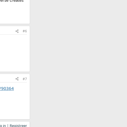
erse creates
#6
#7
n/90364
 in | Registreer