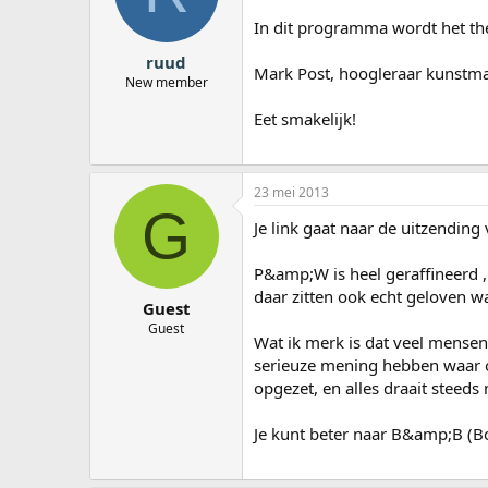
a
In dit programma wordt het t
r
t
ruud
e
Mark Post, hoogleraar kunstmat
New member
r
Eet smakelijk!
23 mei 2013
G
Je link gaat naar de uitzendin
P&amp;W is heel geraffineerd ,
daar zitten ook echt geloven w
Guest
Guest
Wat ik merk is dat veel mense
serieuze mening hebben waar ov
opgezet, en alles draait steeds
Je kunt beter naar B&amp;B (Bo