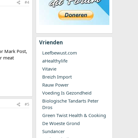
#4
Vrienden
or Mark Post,
Leefbewust.com
or meat
aHealthylife
Vitavie
Breizh Import
Rauw Power
Voeding Is Gezondheid
Biologische Tandarts Peter
#5
Dros
Green Twist Health & Cooking
De Woeste Grond
Sundancer