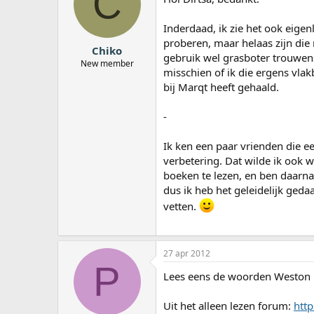
C
Inderdaad, ik zie het ook eigenl
proberen, maar helaas zijn die 
Chiko
gebruik wel grasboter trouwens
New member
misschien of ik die ergens vla
bij Marqt heeft gehaald.
-
Ik ken een paar vrienden die ee
verbetering. Dat wilde ik ook 
boeken te lezen, en ben daarna 
dus ik heb het geleidelijk ge
vetten.
27 apr 2012
P
Lees eens de woorden Weston P
Uit het alleen lezen forum:
htt