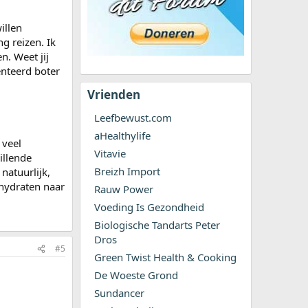
illen
g reizen. Ik
n. Weet jij
enteerd boter
Vrienden
Leefbewust.com
aHealthylife
 veel
Vitavie
illende
Breizh Import
natuurlijk,
hydraten naar
Rauw Power
Voeding Is Gezondheid
Biologische Tandarts Peter
Dros
#5
Green Twist Health & Cooking
De Woeste Grond
Sundancer