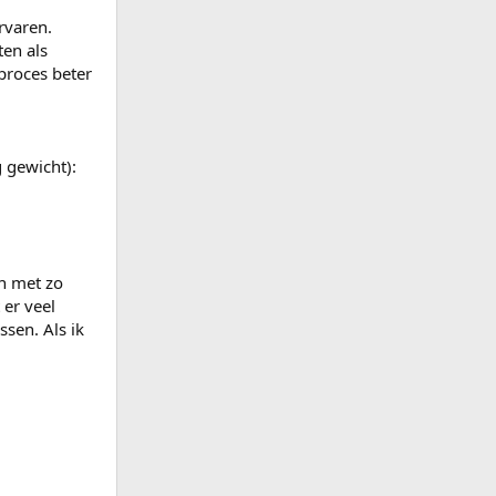
rvaren.
ten als
proces beter
 gewicht):
n met zo
 er veel
ssen. Als ik