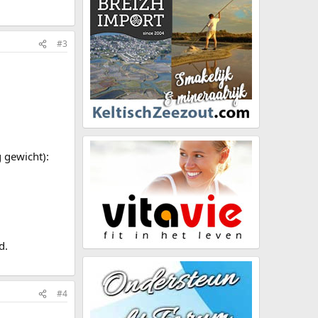
#3
 gewicht):
d.
#4