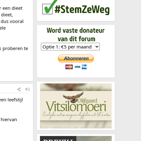
r een dieet
dieet,
 dus vooral
ele
k proberen te
#2
n leefstijl
 hiervan