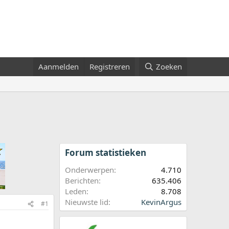
Aanmelden
Registreren
Zoeken
Forum statistieken
Onderwerpen
4.710
Berichten
635.406
Leden
8.708
Nieuwste lid
KevinArgus
#1