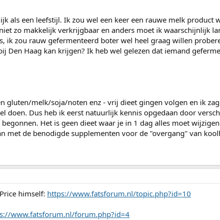
ijk als een leefstijl. Ik zou wel een keer een rauwe melk product w
niet zo makkelijk verkrijgbaar en anders moet ik waarschijnlijk lan
, ik zou rauw gefermenteerd boter wel heel graag willen probere
kbij Den Haag kan krijgen? Ik heb wel gelezen dat iemand geferm
n gluten/melk/soja/noten enz - vrij dieet gingen volgen en ik zag
wel doen. Dus heb ik eerst natuurlijk kennis opgedaan door versch
begonnen. Het is geen dieet waar je in 1 dag alles moet wijzigen 
daan met de benodigde supplementen voor de "overgang" van kool
rice himself:
https://www.fatsforum.nl/topic.php?id=10
ps://www.fatsforum.nl/forum.php?id=4