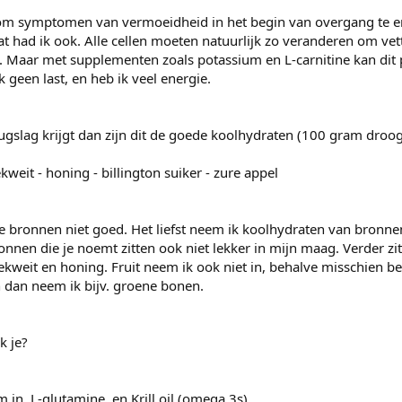
om symptomen van vermoeidheid in het begin van overgang te e
t had ik ook. Alle cellen moeten natuurlijk zo veranderen om vet
. Maar met supplementen zoals potassium en L-carnitine kan dit 
geen last, en heb ik veel energie.
rugslag krijgt dan zijn dit de goede koolhydraten (100 gram droog
oekweit - honing - billington suiker - zure appel
e bronnen niet goed. Het liefst neem ik koolhydraten van bronne
onnen die je noemt zitten ook niet lekker in mijn maag. Verder zit
oekweit en honing. Fruit neem ik ook niet in, behalve misschien be
 dan neem ik bijv. groene bonen.
k je?
n, L-glutamine, en Krill oil (omega 3s).