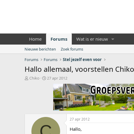
Home
Forums
Wat is er nieuw
Nieuwe berichten
Zoek forums
Forums
Forums
Stel jezelf even voor
Hallo allemaal, voorstellen Chik
O
S
Chiko
27 apr 2012
n
t
d
a
e
r
r
t
w
d
e
a
r
t
27 apr 2012
p
u
C
s
m
Hallo,
t