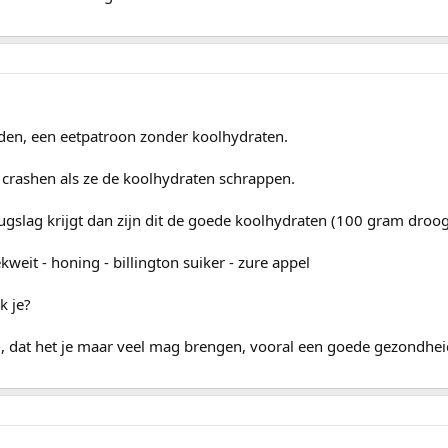
uden, een eetpatroon zonder koolhydraten.
 crashen als ze de koolhydraten schrappen.
rugslag krijgt dan zijn dit de goede koolhydraten (100 gram droog
oekweit - honing - billington suiker - zure appel
k je?
um, dat het je maar veel mag brengen, vooral een goede gezondhei