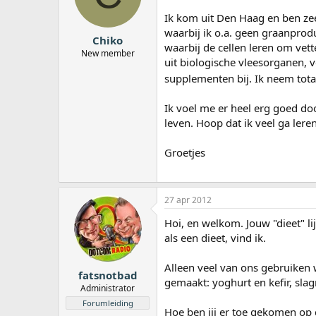
a
Ik kom uit Den Haag en ben zee
r
waarbij ik o.a. geen graanpro
t
Chiko
e
waarbij de cellen leren om vett
New member
r
uit biologische vleesorganen, 
supplementen bij. Ik neem tota
Ik voel me er heel erg goed do
leven. Hoop dat ik veel ga leren
Groetjes
27 apr 2012
Hoi, en welkom. Jouw "dieet" li
als een dieet, vind ik.
Alleen veel van ons gebruiken
fatsnotbad
gemaakt: yoghurt en kefir, sla
Administrator
Forumleiding
Hoe ben jij er toe gekomen op 