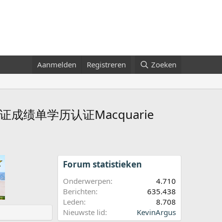
Aanmelden
Registreren
Zoeken
证成绩单学历认证Macquarie
Forum statistieken
Onderwerpen
4.710
Berichten
635.438
Leden
8.708
Nieuwste lid
KevinArgus