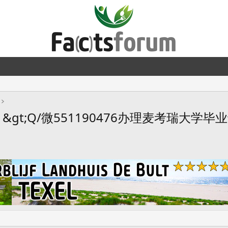
gt;Q/微551190476办理麦考瑞大学毕业