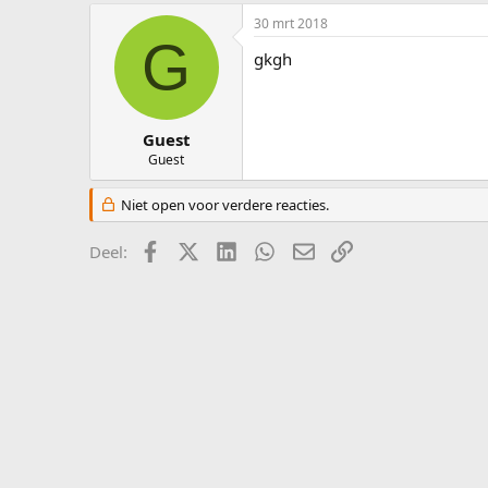
s
m
30 mrt 2018
t
G
a
gkgh
r
t
e
r
Guest
Guest
Niet open voor verdere reacties.
Facebook
X (Twitter)
LinkedIn
WhatsApp
E-mail
koppeling
Deel: