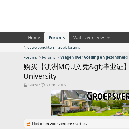
Home
Forums
Wat is er nieuw
Nieuwe berichten
Zoek forums
Forums
Forums
Vragen over voeding en gezondheid
购买【澳洲MQU文凭&gt;毕业证】&
University
O
S
Guest
30 mrt 2018
n
t
d
a
e
r
r
t
w
d
e
a
r
t
Niet open voor verdere reacties.
p
u