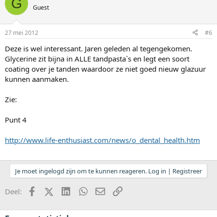
G
Guest
27 mei 2012
#6
Deze is wel interessant. Jaren geleden al tegengekomen.
Glycerine zit bijna in ALLE tandpasta`s en legt een soort
coating over je tanden waardoor ze niet goed nieuw glazuur
kunnen aanmaken.
Zie:
Punt 4
http://www.life-enthusiast.com/news/o_dental_health.htm
Je moet ingelogd zijn om te kunnen reageren. Log in | Registreer
Facebook
X (Twitter)
LinkedIn
WhatsApp
E-mail
koppeling
Deel: