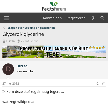
Aanmelden
Registreren
Vragen over voeding en gezondheid
Glycerol/ glycerine
O
S
Dirtsa
27 mei 2012
n
t
d
a
e
r
r
t
w
d
Dirtsa
e
a
D
r
t
New member
p
u
s
m
27 mei 2012
#1
t
a
Ik kom deze stof regelmatig tegen, ...
r
t
wat zegt wikipedia:
e
r