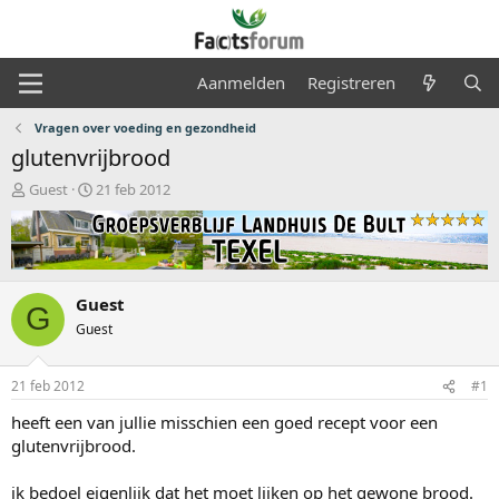
Aanmelden
Registreren
Vragen over voeding en gezondheid
glutenvrijbrood
O
S
Guest
21 feb 2012
n
t
d
a
e
r
r
t
w
d
Guest
e
a
G
r
t
Guest
p
u
s
m
21 feb 2012
#1
t
a
heeft een van jullie misschien een goed recept voor een
r
glutenvrijbrood.
t
e
r
ik bedoel eigenlijk dat het moet lijken op het gewone brood.