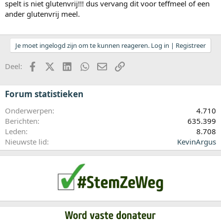
spelt is niet glutenvrij!!! dus vervang dit voor teffmeel of een
ander glutenvrij meel.
Je moet ingelogd zijn om te kunnen reageren. Log in | Registreer
Facebook
X (Twitter)
LinkedIn
WhatsApp
E-mail
koppeling
Deel:
Forum statistieken
Onderwerpen
4.710
Berichten
635.399
Leden
8.708
Nieuwste lid
KevinArgus