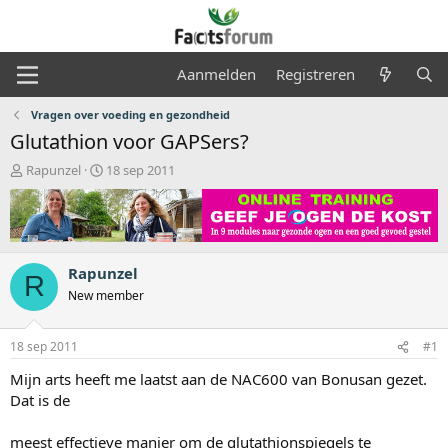
Aanmelden
Registreren
Vragen over voeding en gezondheid
Glutathion voor GAPSers?
O
S
Rapunzel
18 sep 2011
n
t
d
a
e
r
r
t
w
d
Rapunzel
e
a
R
r
t
New member
p
u
s
m
18 sep 2011
#1
t
a
Mijn arts heeft me laatst aan de NAC600 van Bonusan gezet.
r
Dat is de
t
e
r
meest effectieve manier om de glutathionspiegels te