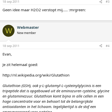
18 sep 2011
#3
Geen idee maar H2O2 verstopt mij..... :mrgreen:
Webmaster
W
New member
18 sep 2011
#4
Evan,
Je zit helemaal goed:
http://nl.wikipedia.org/wiki/Glutathion
Glutathion (GSH), ook γ-L-glutamyl-L-cysteinylglycinis is een
tripeptide dat is opgebouwd uit de aminozuren cysteïne, glycine
en glutaminezuur. Glutathion komt bijna in alle cellen in een
hoge concentratie voor en behoort tot de belangrijkste
antioxidanten in het lichaam. tegelijkertijd is de stof een
reservevoorraad voor cysteïne.