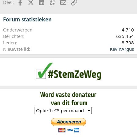
Facebook
X (Twitter)
LinkedIn
WhatsApp
E-mail
koppeling
Deel:
Forum statistieken
Onderwerpen
4.710
Berichten
635.454
Leden
8.708
Nieuwste lid
KevinArgus