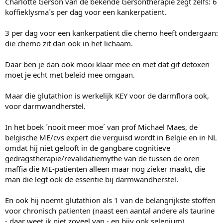
Charlotte Gerson van de bekende Gersontherapie zegt zelfs: 6
koffieklysma´s per dag voor een kankerpatient.
3 per dag voor een kankerpatient die chemo heeft ondergaan:
die chemo zit dan ook in het lichaam.
Daar ben je dan ook mooi klaar mee en met dat gif detoxen
moet je echt met beleid mee omgaan.
Maar die glutathion is werkelijk KEY voor de darmflora ook,
voor darmwandherstel.
In het boek ´nooit meer moe´ van prof Michael Maes, de
belgische ME/cvs expert die verguisd wordt in Belgie en in NL
omdat hij niet gelooft in de gangbare cognitieve
gedragstherapie/revalidatiemythe van de tussen de oren
maffia die ME-patienten alleen maar nog zieker maakt, die
man die legt ook de essentie bij darmwandherstel.
En ook hij noemt glutathion als 1 van de belangrijkste stoffen
voor chronisch patienten (naast een aantal andere als taurine
- daar weet ik niet zoveel van - en bijv ook selenium).