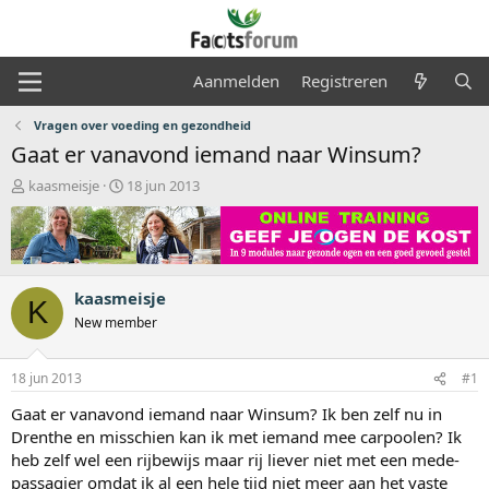
Aanmelden
Registreren
Vragen over voeding en gezondheid
Gaat er vanavond iemand naar Winsum?
O
S
kaasmeisje
18 jun 2013
n
t
d
a
e
r
r
t
w
d
kaasmeisje
e
a
K
r
t
New member
p
u
s
m
18 jun 2013
#1
t
a
Gaat er vanavond iemand naar Winsum? Ik ben zelf nu in
r
Drenthe en misschien kan ik met iemand mee carpoolen? Ik
t
heb zelf wel een rijbewijs maar rij liever niet met een mede-
e
r
passagier omdat ik al een hele tijd niet meer aan het vaste