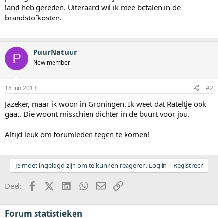
land heb gereden. Uiteraard wil ik mee betalen in de
brandstofkosten.
PuurNatuur
P
New member
18 jun 2013
#2
Jazeker, maar ik woon in Groningen. Ik weet dat Rateltje ook
gaat. Die woont misschien dichter in de buurt voor jou.
Altijd leuk om forumleden tegen te komen!
Je moet ingelogd zijn om te kunnen reageren. Log in | Registreer
Facebook
X (Twitter)
LinkedIn
WhatsApp
E-mail
koppeling
Deel:
Forum statistieken