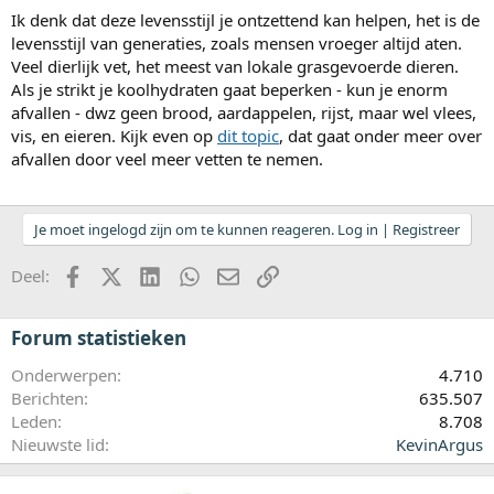
Ik denk dat deze levensstijl je ontzettend kan helpen, het is de
levensstijl van generaties, zoals mensen vroeger altijd aten.
Veel dierlijk vet, het meest van lokale grasgevoerde dieren.
Als je strikt je koolhydraten gaat beperken - kun je enorm
afvallen - dwz geen brood, aardappelen, rijst, maar wel vlees,
vis, en eieren. Kijk even op
dit topic
, dat gaat onder meer over
afvallen door veel meer vetten te nemen.
Je moet ingelogd zijn om te kunnen reageren. Log in | Registreer
Facebook
X (Twitter)
LinkedIn
WhatsApp
E-mail
koppeling
Deel:
Forum statistieken
Onderwerpen
4.710
Berichten
635.507
Leden
8.708
Nieuwste lid
KevinArgus