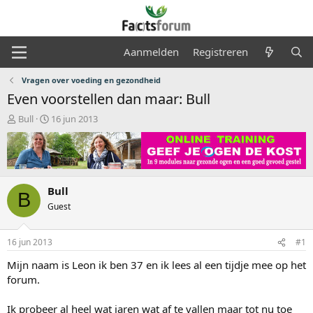
Aanmelden
Registreren
Vragen over voeding en gezondheid
Even voorstellen dan maar: Bull
O
S
Bull
16 jun 2013
n
t
d
a
e
r
r
t
w
d
Bull
e
a
B
r
t
Guest
p
u
s
m
16 jun 2013
#1
t
a
Mijn naam is Leon ik ben 37 en ik lees al een tijdje mee op het
r
forum.
t
e
r
Ik probeer al heel wat jaren wat af te vallen maar tot nu toe