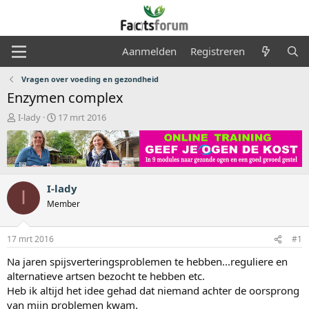
Aanmelden
Registreren
Vragen over voeding en gezondheid
Enzymen complex
O
S
I-lady
17 mrt 2016
n
t
d
a
e
r
r
t
w
d
I-lady
e
a
I
r
t
Member
p
u
s
m
17 mrt 2016
#1
t
a
Na jaren spijsverteringsproblemen te hebben...reguliere en
r
alternatieve artsen bezocht te hebben etc.
t
Heb ik altijd het idee gehad dat niemand achter de oorsprong
e
r
van mijn problemen kwam.