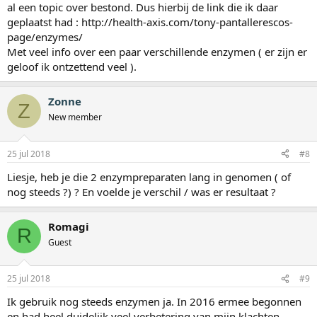
al een topic over bestond. Dus hierbij de link die ik daar
geplaatst had : http://health-axis.com/tony-pantallerescos-
page/enzymes/
Met veel info over een paar verschillende enzymen ( er zijn er
geloof ik ontzettend veel ).
Zonne
Z
New member
25 jul 2018
#8
Liesje, heb je die 2 enzympreparaten lang in genomen ( of
nog steeds ?) ? En voelde je verschil / was er resultaat ?
Romagi
R
Guest
25 jul 2018
#9
Ik gebruik nog steeds enzymen ja. In 2016 ermee begonnen
en had heel duidelijk veel verbetering van mijn klachten.