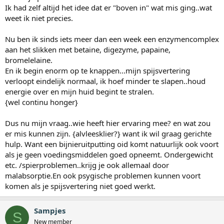
Ik had zelf altijd het idee dat er "boven in" wat mis ging..wat
weet ik niet precies.
Nu ben ik sinds iets meer dan een week een enzymencomplex
aan het slikken met betaine, digezyme, papaine,
bromelelaine.
En ik begin enorm op te knappen...mijn spijsvertering
verloopt eindelijk normaal, ik hoef minder te slapen..houd
energie over en mijn huid begint te stralen.
{wel continu honger}
Dus nu mijn vraag..wie heeft hier ervaring mee? en wat zou
er mis kunnen zijn. {alvleesklier?} want ik wil graag gerichte
hulp. Want een bijnieruitputting oid komt natuurlijk ook voort
als je geen voedingsmiddelen goed opneemt. Ondergewicht
etc. /spierproblemen..krijg je ook allemaal door
malabsorptie.En ook psygische problemen kunnen voort
komen als je spijsvertering niet goed werkt.
Sampjes
S
New member