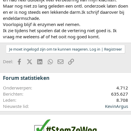
Maar nog niet zo lang geleden een ontl. onderzoek laten doen
en er is nog steeds een lekkende darm.Ik schrijf daarover bij
endeldarmschade.
Voorlopig blijf ik enzymen wel nemen.
Ik zie tijdens het spoelen dat de vertering niet goed is. Ik
vraag me weleens af of het ooit nog goed komt.
Je moet ingelogd zijn om te kunnen reageren. Log in | Registreer
Facebook
X (Twitter)
LinkedIn
WhatsApp
E-mail
koppeling
Deel:
Forum statistieken
Onderwerpen
4.712
Berichten
635.627
Leden
8.708
Nieuwste lid
KevinArgus