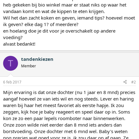
heb gekeken bij bio winkel maar er staat niks op waar het
vandaan komt en wat de kippen te eten krijgen.
Wil het dan zacht koken en geven, iemand tips? hoeveel moet
ik geven? elke dag 1? of meerdere?
en hoelang doe je dit voor je overschakelt op andere
voeding?
alvast bedankt!
tandenkiezen
T
Member
6 feb 2017
#2
Mijn ervaring is dat onze dochter (nu 1 jaar en 8 mnd) precies
aangaf hoeveel ze van iets wil en nog steeds. Lever en haring
waren bij haar het meest favoriet als eerste hapje. Ik zou
zeggen, kijk hoe je baby reageert en speel daar op in. Soms
kon ze zo een paar lepels roomboter naar binnenwerken.
Onze zoon wilde niet eerder dan 8 mnd iets anders dan
borstvoeding. Onze dochter met 6 mnd wel. Baby's weten
nog precies wat goed voor ze is, ik zou daar op af gaan. Ze