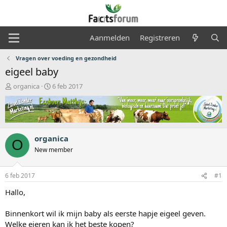
Aanmelden
Registreren
Vragen over voeding en gezondheid
eigeel baby
O
S
organica
6 feb 2017
n
t
d
a
e
r
r
t
w
d
organica
e
a
O
r
t
New member
p
u
s
m
6 feb 2017
#1
t
a
Hallo,
r
t
Binnenkort wil ik mijn baby als eerste hapje eigeel geven.
e
r
Welke eieren kan ik het beste kopen?