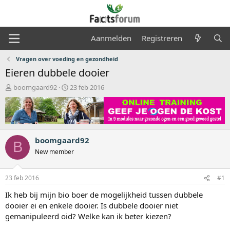
Aanmelden
Registreren
Vragen over voeding en gezondheid
Eieren dubbele dooier
O
S
boomgaard92
23 feb 2016
n
t
d
a
e
r
r
t
w
d
boomgaard92
e
a
B
r
t
New member
p
u
s
m
23 feb 2016
#1
t
a
Ik heb bij mijn bio boer de mogelijkheid tussen dubbele
r
dooier ei en enkele dooier. Is dubbele dooier niet
t
gemanipuleerd oid? Welke kan ik beter kiezen?
e
r