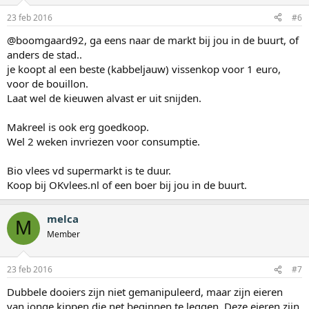
23 feb 2016
#6
@boomgaard92, ga eens naar de markt bij jou in de buurt, of
anders de stad..
je koopt al een beste (kabbeljauw) vissenkop voor 1 euro,
voor de bouillon.
Laat wel de kieuwen alvast er uit snijden.
Makreel is ook erg goedkoop.
Wel 2 weken invriezen voor consumptie.
Bio vlees vd supermarkt is te duur.
Koop bij OKvlees.nl of een boer bij jou in de buurt.
melca
M
Member
23 feb 2016
#7
Dubbele dooiers zijn niet gemanipuleerd, maar zijn eieren
van jonge kippen die net beginnen te leggen. Deze eieren zijn