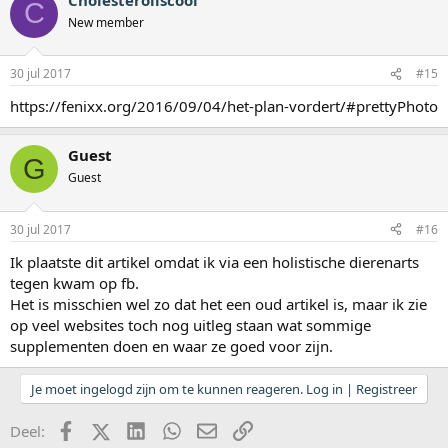
C
New member
30 jul 2017
#15
https://fenixx.org/2016/09/04/het-plan-vordert/#prettyPhoto
Guest
G
Guest
30 jul 2017
#16
Ik plaatste dit artikel omdat ik via een holistische dierenarts
tegen kwam op fb.
Het is misschien wel zo dat het een oud artikel is, maar ik zie
op veel websites toch nog uitleg staan wat sommige
supplementen doen en waar ze goed voor zijn.
Je moet ingelogd zijn om te kunnen reageren. Log in | Registreer
Facebook
X (Twitter)
LinkedIn
WhatsApp
E-mail
koppeling
Deel: