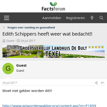
Aanmelden
Registreren
Vragen over voeding en gezondheid
Edith Schippers heeft weer wat bedacht!!
O
S
Guest
24 jul 2017
n
t
d
a
e
r
r
t
w
d
Guest
e
a
G
r
t
Guest
p
u
s
m
24 jul 2017
#1
t
a
Moet niet gekker worden dit!!!
r
t
e
r
http://www.wijwordenwakker.org/content.asp?m=P1899