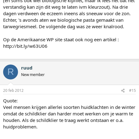
(en soms ook wel biologische kipfilet, maar ik lees net dat het
verstandig kan zijn dit weg te laten ivm kleurzout). Na drie
dagen verdween de eczeem ineens als sneeuw voor de zon.
Echter, 's avonds aten we biologische pasta gemaakt van
tarwegriesmeel. De volgende dag was ze weer knalrood.
Op de Amerikaanse WP site staat ook nog een artikel :
http://bit.ly/w63U06
ruud
R
New member
20 feb 2012
#15
Quote:
Veel mensen krijgen allerlei soorten huidklachten in de winter
omdat de schildklier dan harder moet werken om je warm te
houden. Als de schildklier te traag werkt ontstaan er o.a.
huidproblemen.