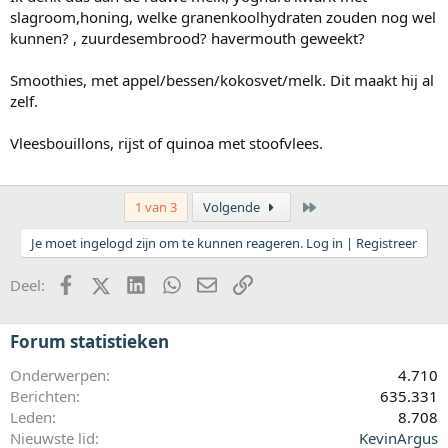
slagroom,honing, welke granenkoolhydraten zouden nog wel
kunnen? , zuurdesembrood? havermouth geweekt?
Smoothies, met appel/bessen/kokosvet/melk. Dit maakt hij al
zelf.
Vleesbouillons, rijst of quinoa met stoofvlees.
Laatste
1 van 3
Volgende
Je moet ingelogd zijn om te kunnen reageren. Log in | Registreer
Facebook
X (Twitter)
LinkedIn
WhatsApp
E-mail
koppeling
Deel:
Forum statistieken
Onderwerpen
4.710
Berichten
635.331
Leden
8.708
Nieuwste lid
KevinArgus