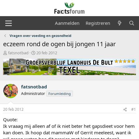
Aanmelden
Registreren
Vragen over voeding en gezondheid
eczeem rond de ogen bij jongen 11 jaar
O
S
fatsnotbad
20 feb 2012
n
t
d
a
e
r
r
t
w
d
e
a
fatsnotbad
r
t
Administrator
Forumleiding
p
u
s
m
t
20 feb 2012
#1
a
Quote:
r
t
Ik vraaag mij alleen af of ik niet beter het gapsdieet voor hem
e
kan doen. Ik hoop dat mammaW of Gerrit meeleest, want ik
r