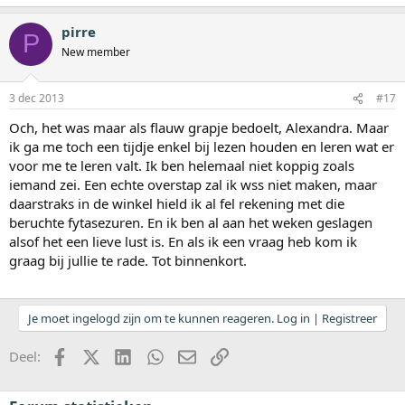
pirre
P
New member
3 dec 2013
#17
Och, het was maar als flauw grapje bedoelt, Alexandra. Maar
ik ga me toch een tijdje enkel bij lezen houden en leren wat er
voor me te leren valt. Ik ben helemaal niet koppig zoals
iemand zei. Een echte overstap zal ik wss niet maken, maar
daarstraks in de winkel hield ik al fel rekening met die
beruchte fytasezuren. En ik ben al aan het weken geslagen
alsof het een lieve lust is. En als ik een vraag heb kom ik
graag bij jullie te rade. Tot binnenkort.
Je moet ingelogd zijn om te kunnen reageren. Log in | Registreer
Facebook
X (Twitter)
LinkedIn
WhatsApp
E-mail
koppeling
Deel: