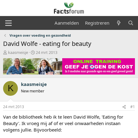
Aanmelden
Registreren
Vragen over voeding en gezondheid
David Wolfe - eating for beauty
O
S
kaasmeisje
24 mrt 2013
n
t
d
a
e
r
r
t
w
d
kaasmeisje
e
a
K
r
t
New member
p
u
s
m
24 mrt 2013
#1
t
a
Van de bibliotheek heb ik te leen David Wolfe, 'Eating for
r
Beauty'. Ik vroeg mij af of er veel onwaarheden instaan
t
volgens jullie. Bijvoorbeeld:
e
r