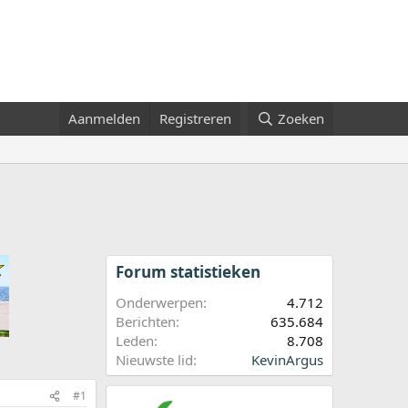
Aanmelden
Registreren
Zoeken
Forum statistieken
Onderwerpen
4.712
Berichten
635.684
Leden
8.708
Nieuwste lid
KevinArgus
#1