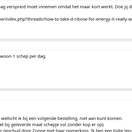
 dag verspreid moet innemen omdat het maar kort werkt. Doe jij d
me/index.php?threads/how-to-take-d-ribose-for-energy-it-really-
gewoon 1 schep per dag.
 wellicht ik bij een volgende bestelling, niet aan kunt komen.
et bij geleverde maat schepje vol zonder kop er op)
r geschud door Zonne met haar opmerking. Ik ben een tijdje ter