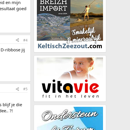
id en mijn
resultaat goed
#4
D-ribbose jij
#5
blijf je die
ee.. ?!