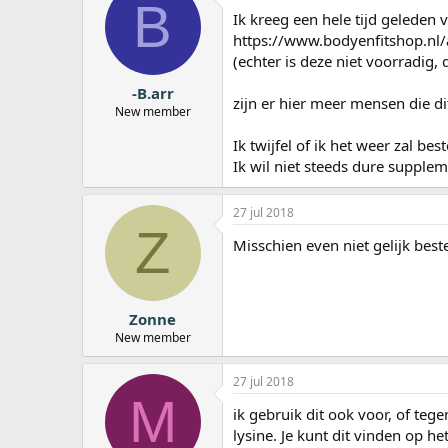
B
a
Ik kreeg een hele tijd geleden
r
https://www.bodyenfitshop.nl/
t
(echter is deze niet voorradig
e
r
-B.arr
zijn er hier meer mensen die d
New member
Ik twijfel of ik het weer zal bes
Ik wil niet steeds dure supple
27 jul 2018
Z
Misschien even niet gelijk beste
Zonne
New member
27 jul 2018
M
ik gebruik dit ook voor, of teg
lysine. Je kunt dit vinden op h