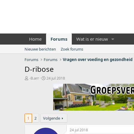
Home
Forums
Wat is er nieuw
Nieuwe berichten
Zoek forums
Forums
Forums
Vragen over voeding en gezondheid
D-ribose
O
S
-B.arr
24 jul 2018
n
t
d
a
e
r
r
t
w
d
e
a
r
t
1
2
Volgende
p
u
s
m
24 jul 2018
t