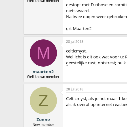
Well-known member
gestopt met D-ribose en carniti
niets waard.
Na twee dagen weer gebruiken k
grt Maarten2
28 jul 2018
M
celticmyst,
Wellicht is dit ook wat voor u:
geestelijke rust, ontstrest; puik
maarten2
Well-known member
28 jul 2018
Z
Celticmyst, als je het maar 1 k
als ik overal op internet reac
Zonne
New member