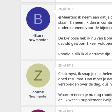
28 jul 2018
B
@Maarten: ik neem aan dat je de
staan. En neem ik dan in combi 
ondersteunend voor de bijnier
-B.arr
De D-ribose heb ik nu van Bonu
New member
dat idd gewoon 1 keer voldoen
Rhodiola slik ik al geruime tij
28 jul 2018
Z
Celticmyst, ik snap je niet hel
goed resultaat. Dan moet je 
verspreiden over de dag, dus n
Zonne
Waarom neem je nu nog rhodiola
New member
gelijk weer 1 supplement kwijt 
28 jul 2018