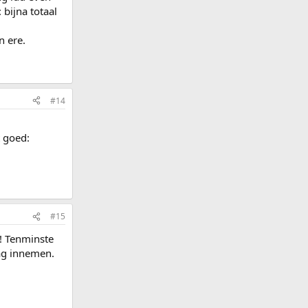
 bijna totaal
n ere.
#14
t goed:
#15
?! Tenminste
dag innemen.