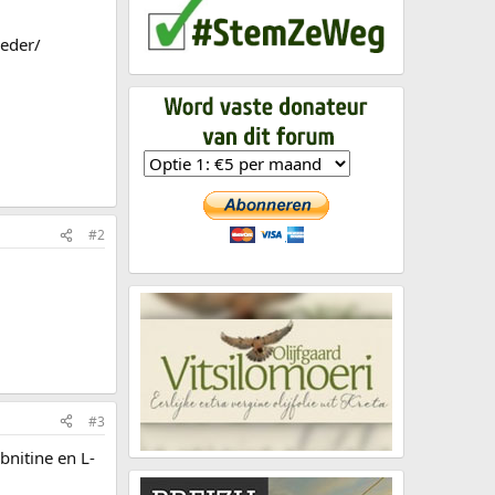
oeder/
#2
#3
bnitine en L-