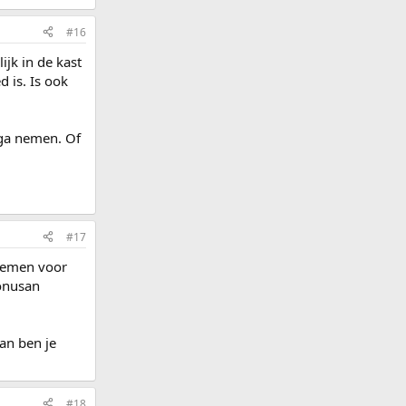
#16
ijk in de kast
 is. Is ook
 ga nemen. Of
#17
nnemen voor
onusan
an ben je
#18