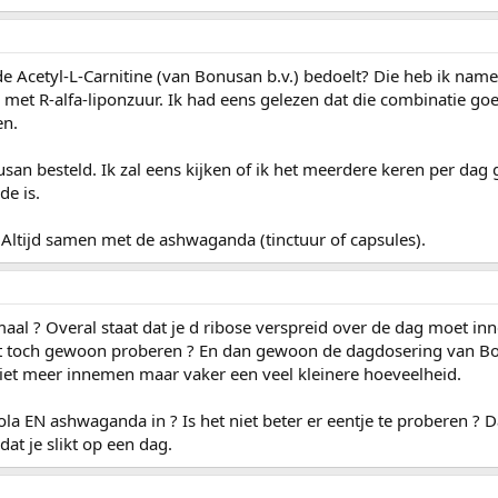
 Acetyl-L-Carnitine (van Bonusan b.v.) bedoelt? Die heb ik namel
met R-alfa-liponzuur. Ik had eens gelezen dat die combinatie goed
en.
san besteld. Ik zal eens kijken of ik het meerdere keren per dag
de is.
d. Altijd samen met de ashwaganda (tinctuur of capsules).
emaal ? Overal staat dat je d ribose verspreid over de dag moet i
dat toch gewoon proberen ? En dan gewoon de dagdosering van B
iet meer innemen maar vaker een veel kleinere hoeveelheid.
 EN ashwaganda in ? Is het niet beter er eentje te proberen ? D
dat je slikt op een dag.