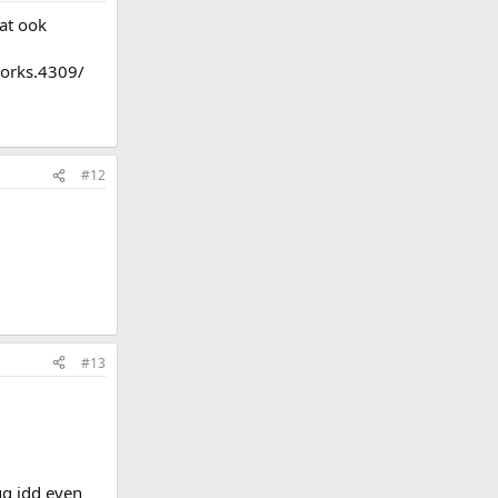
at ook
works.4309/
#12
#13
ug idd even