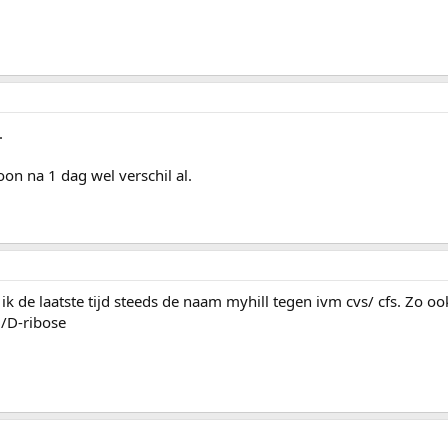
.
on na 1 dag wel verschil al.
 de laatste tijd steeds de naam myhill tegen ivm cvs/ cfs. Zo ook
i/D-ribose