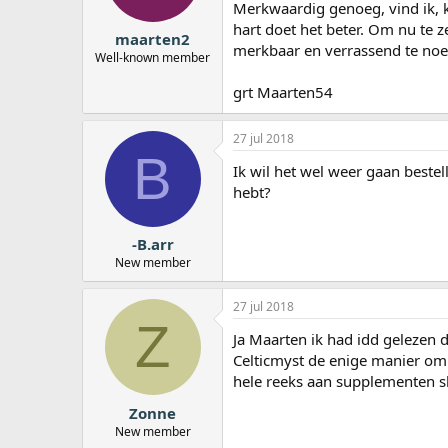
Merkwaardig genoeg, vind ik, 
hart doet het beter. Om nu te z
maarten2
merkbaar en verrassend te no
Well-known member
grt Maarten54
27 jul 2018
B
Ik wil het wel weer gaan beste
hebt?
-B.arr
New member
27 jul 2018
Z
Ja Maarten ik had idd gelezen d
Celticmyst de enige manier om te
hele reeks aan supplementen slik
Zonne
New member