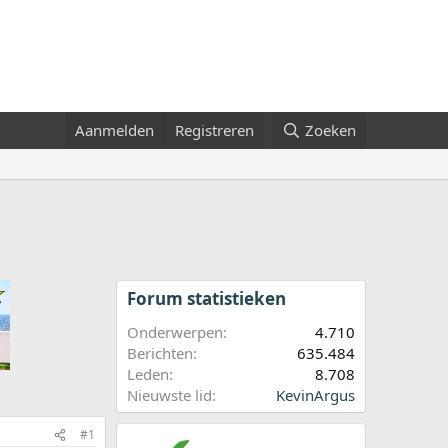
Aanmelden
Registreren
Zoeken
Forum statistieken
Onderwerpen
4.710
Berichten
635.484
Leden
8.708
Nieuwste lid
KevinArgus
#1