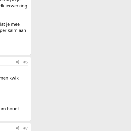
ldklierwerking
dat je mee
uper kalm aan
#6
omen kwik
sium houdt
#7