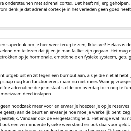
extra ondersteunen met adrenal cortex. Dat heeft mij erg geholpen
m denk je dat adrenal cortex je in het verleden geen goed heef
 en superleuk om je hier weer terug te zien, Iklustvet! Helaas is d
elend om te lezen dat jij en je man failliet zijn gegaan. Het mag d
 getrokken op je hormonale, emotionele en fysieke systeem, getui
nt uitgeblust en zit tegen een burnout aan, als je die niet al hebt. J
 slaap nog kon functioneren, maar nu niet meer. Waar jij vroege
zelfde adrenaline die je in staat stelde om overdag toch nog te fu
of moeizaam deed inslapen.
er geen noodzaak meer voor en ervaar je hoezeer je op je reserves 
de geest) aan de beurt en ervaar je hoe moe je werkelijk bent, zeg
geestelijk. Vandaar ook de vergeetachtigheid. Het enige wat nu nog
art ook een verminderde fysieke weerstand en ook daarvoor geldt: 
 kunnen proberen ter ondersteuning van je bijnieren. Ik lees ook 