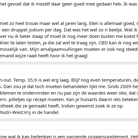
b het gevoel dat ik mezelf daar geen goed mee gedaan heb. Ik was
niet zo heel trouw maar wel al jaren lang. Eten is allemaal goed,
een druppel jodium per dag. Dat was het wel zo n beetje. Wat ik 
 over nu ik beter slaap of moet ik nog meer doen buiten me koest
lier te laten testen, ja die zal wel te traag zijn. CBD kan ik nog w
 misselijk van. Mijn amalgaamvullingen moeten er ook nog steeds
 iemand wijze raad heeft hoor ik het graag!
urn-out. Temp. 35,9 is wel erg laag. Blijf nog even temperaturen, d
g is. Dan zou je dat toch moeten behandelen lijkt me. Sinds 2009 he
roblemen te ondervinden en nu pas zijn de waardes weer oke, dat i
ern. pilletjes op recept moeten. Kan je huisarts daarin iets betek
otheek die ze gemaakt heeft. Indien gewenst zoek ik ze op.
Nutri-West.Vrij in de handel.
enige wat ik kan bedenken is een passende orgaansupplement. Het 