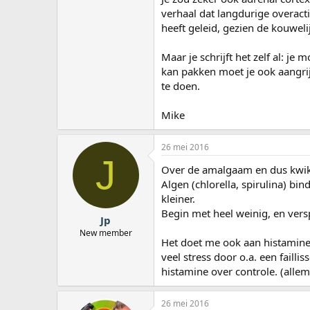
verhaal dat langdurige overacti
heeft geleid, gezien de kouweli
Maar je schrijft het zelf al: j
kan pakken moet je ook aangrij
te doen.
Mike
26 mei 2016
J
Over de amalgaam en dus kwik
Algen (chlorella, spirulina) b
kleiner.
Begin met heel weinig, en vers
Jp
New member
Het doet me ook aan histamin
veel stress door o.a. een fai
histamine over controle. (allem
26 mei 2016