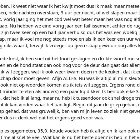
ben, ik weet niet waar ik het kwijt moet dus ik maak maar mete
apen, hele nachten overslaan, 3 uur per nacht, of wel slapen maar 
. Vorig jaar ging het met cbd wel wat beter maar het was nog alti
aap. Nu hebben we eind vorig jaar een faillissement achter de rug
zijn twee keer op een half jaar verhuisd dus het was een woelig ja
aap, maar ik voel me nog steeds moe en als ik een keer een uur 
ag niks waard, terwijl ik vroeger op geen slaap gewoon nog alles 
ite kost, ik ben snel uit het lood geslagen en drukte wordt me sne
gen en de hond staat dan ook nog voor de deur dan gaat dat allema
 ik wil zeggen, wat ik ook weer kwam doen in de keuken, dat ik e
chap door moet geven. Afijn ALLES. Nu was ik altijd al mijn sleut
n ook niet op woorden komen als ik iets wil zeggen. Ergens rond d
t minder te eten als anders) een paar kg dikker. Ik ben ook elke 
, dat heb ik al lang, maar nu heb ik tussendoor ook snel droge 
at ik kan vinden waar het aan ligt. Begin dit jaar de griep gehad, 
p gehad, dat was gruwelijk, ben van mijn leven zo ziek niet gewe
ter dus ik denk wel dat het ergens goed voor was.
 es opgemeten, 35,9. Koude voeten heb ik altijd en ik kan ook n
me al snel te veel. Wat kan ik nu het beste doen? ik heb in het 