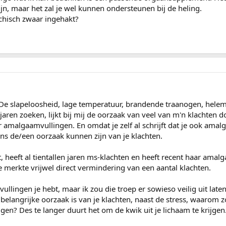
ijn, maar het zal je wel kunnen ondersteunen bij de heling.
ychisch zwaar ingehakt?
 De slapeloosheid, lage temperatuur, brandende traanogen, helemaa
 jaren zoeken, lijkt bij mij de oorzaak van veel van m'n klachten d
 amalgaamvullingen. En omdat je zelf al schrijft dat je ook ama
ens de/een oorzaak kunnen zijn van je klachten.
t, heeft al tientallen jaren ms-klachten en heeft recent haar amal
e merkte vrijwel direct vermindering van een aantal klachten.
llingen je hebt, maar ik zou die troep er sowieso veilig uit late
 belangrijke oorzaak is van je klachten, naast de stress, waarom zo
gen? Des te langer duurt het om de kwik uit je lichaam te krijgen