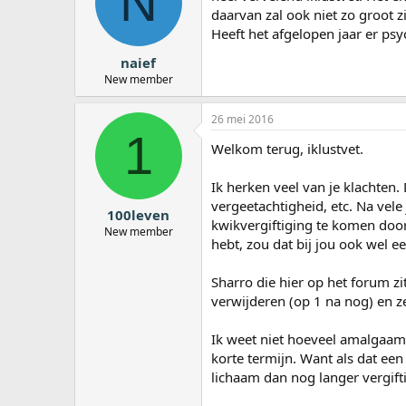
N
daarvan zal ook niet zo groot z
Heeft het afgelopen jaar er ps
naief
New member
26 mei 2016
1
Welkom terug, iklustvet.
Ik herken veel van je klachten.
vergeetachtigheid, etc. Na vele
100leven
kwikvergiftiging te komen door
New member
hebt, zou dat bij jou ook wel e
Sharro die hier op het forum zi
verwijderen (op 1 na nog) en z
Ik weet niet hoeveel amalgaamvu
korte termijn. Want als dat een
lichaam dan nog langer vergifti