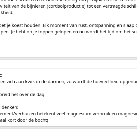
viteit van de bijnieren (cortisolproductie) tot een vertraagde schi
jkheid.
e moet je koest houden. Elk moment van rust, ontspanning en slaap 
pen. Je hebt op je toppen gelopen en nu wordt het tijd om het s
:
inden zich aan kwik in de darmen, zo wordt de hoeveelheid opgen
preid het over de dag.
e denken:
llissement/verhuizen betekent veel magnesium verbruik en magne
aal kort door de bocht)