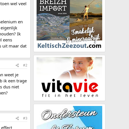
 toen wel veel
 selenium en
eigenlijk
 houden? Ik
el eens
 uit maar dat
#2
an weet je
b ik een trage
s dus niet
enen?
#3
effect