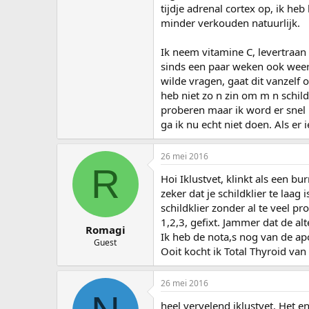
tijdje adrenal cortex op, ik he
minder verkouden natuurlijk.
Ik neem vitamine C, levertraan 
sinds een paar weken ook weer 
wilde vragen, gaat dit vanzelf
heb niet zo n zin om m n schildk
proberen maar ik word er snel
ga ik nu echt niet doen. Als er
26 mei 2016
R
Hoi Iklustvet, klinkt als een b
zeker dat je schildklier te laa
schildklier zonder al te veel p
1,2,3, gefixt. Jammer dat de alt
Romagi
Ik heb de nota,s nog van de ap
Guest
Ooit kocht ik Total Thyroid van 
26 mei 2016
heel vervelend iklustvet. Het 