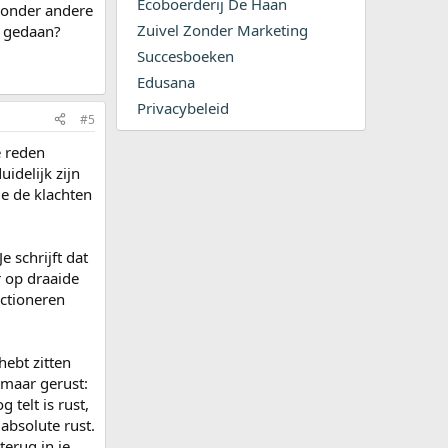
Ecoboerderij De Haan
, onder andere
Zuivel Zonder Marketing
t gedaan?
Succesboeken
Edusana
Privacybeleid
#5
e reden
uidelijk zijn
ge de klachten
e schrijft dat
r op draaide
nctioneren
hebt zitten
 maar gerust:
 telt is rust,
absolute rust.
terug in je