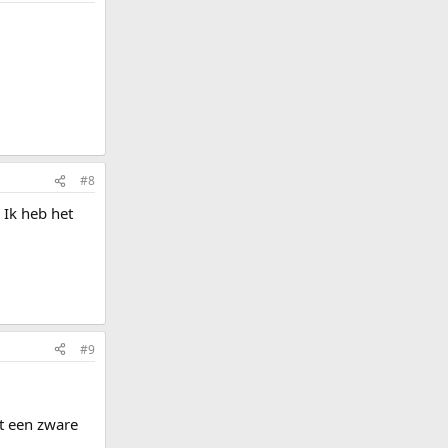
#8
 Ik heb het
#9
et een zware