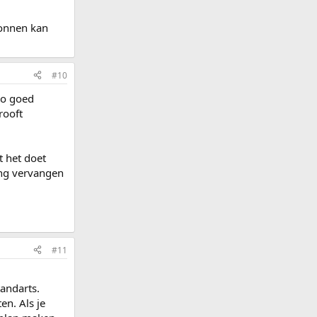
gonnen kan
#10
zo goed
rooft
t het doet
ing vervangen
#11
tandarts.
en. Als je