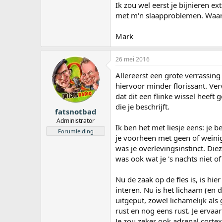
Ik zou wel eerst je bijnieren 
met m'n slaapproblemen. Waaro
Mark
26 mei 2016
Allereerst een grote verrassing
hiervoor minder florissant. Verv
dat dit een flinke wissel heeft
die je beschrijft.
fatsnotbad
Administrator
Ik ben het met liesje eens: je be
Forumleiding
je voorheen met geen of weinig
was je overlevingsinstinct. Die
was ook wat je 's nachts niet 
Nu de zaak op de fles is, is hi
interen. Nu is het lichaam (en 
uitgeput, zowel lichamelijk als 
rust en nog eens rust. Je erva
Je zou zeker ook adrenal cortex