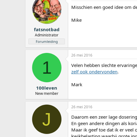
Misschien een goed idee om d
Mike
fatsnotbad
Administrator
Forumleiding
26 mei 2016
1
Velen hebben slechte ervaringen
zelf ook ondervonden
.
Mark
100leven
New member
26 mei 2016
J
Daarom een zeer lage dosering
En geen andere dingen als kori
Maar ik geef toe dat ik er veel
kwikbelasting waarbij grote in