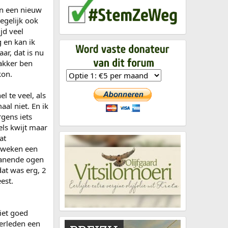
en een nieuw
tegelijk ook
jd veel
 en kan ik
ar, dat is nu
wakker ben
kon.
l te veel, als
al niet. En ik
rgens iets
els kwijt maar
at
3 weken een
tranende ogen
dat was erg, 2
est.
iet goed
verleden een