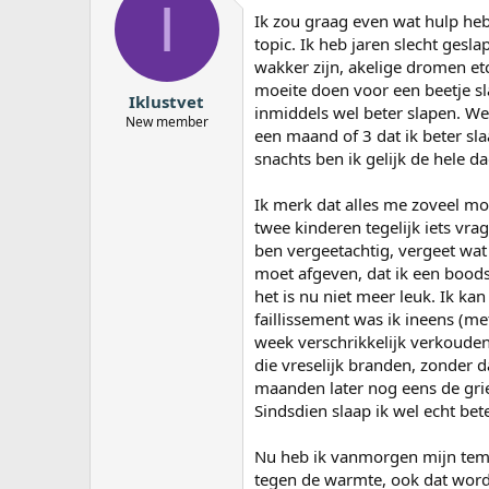
I
a
Ik zou graag even wat hulp heb
r
topic. Ik heb jaren slecht gesl
t
wakker zijn, akelige dromen etc
e
moeite doen voor een beetje sl
r
Iklustvet
inmiddels wel beter slapen. We 
New member
een maand of 3 dat ik beter sl
snachts ben ik gelijk de hele d
Ik merk dat alles me zoveel moe
twee kinderen tegelijk iets vra
ben vergeetachtig, vergeet wat
moet afgeven, dat ik een boods
het is nu niet meer leuk. Ik ka
faillissement was ik ineens (me
week verschrikkelijk verkouden
die vreselijk branden, zonder d
maanden later nog eens de grie
Sindsdien slaap ik wel echt be
Nu heb ik vanmorgen mijn temp
tegen de warmte, ook dat wordt 