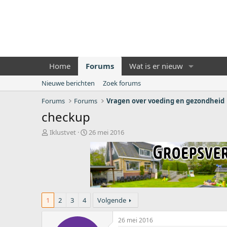
Home
Forums
Wat is er nieuw
Nieuwe berichten
Zoek forums
Forums
Forums
Vragen over voeding en gezondheid
checkup
O
S
Iklustvet
26 mei 2016
n
t
d
a
e
r
r
t
w
d
e
a
r
t
1
2
3
4
Volgende
p
u
s
m
26 mei 2016
t