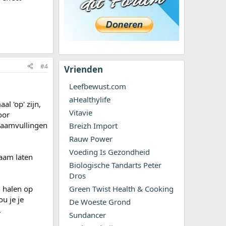
#4
Vrienden
Leefbewust.com
aHealthylife
l 'op' zijn,
Vitavie
oor
lgaamvullingen
Breizh Import
Rauw Power
Voeding Is Gezondheid
gaam laten
Biologische Tandarts Peter
Dros
n halen op
Green Twist Health & Cooking
u je je
De Woeste Grond
.
Sundancer