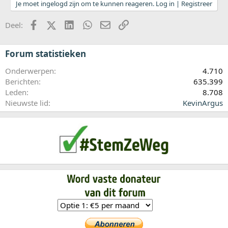
Je moet ingelogd zijn om te kunnen reageren. Log in | Registreer
Facebook
X (Twitter)
LinkedIn
WhatsApp
E-mail
koppeling
Deel:
Forum statistieken
Onderwerpen
4.710
Berichten
635.399
Leden
8.708
Nieuwste lid
KevinArgus