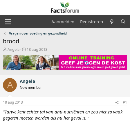
Aanmelden
Registreren
Vragen over voeding en gezondheid
brood
O
S
Angela
18 aug 2013
n
t
d
a
e
r
r
t
w
d
e
a
Angela
A
r
t
New member
p
u
s
m
t
18 aug 2013
#1
a
"Tarwe kent echter tal van anti-nutriënten en zou niet zo vaak
r
t
gegeten moeten worden als nu het geval is. "
e
r