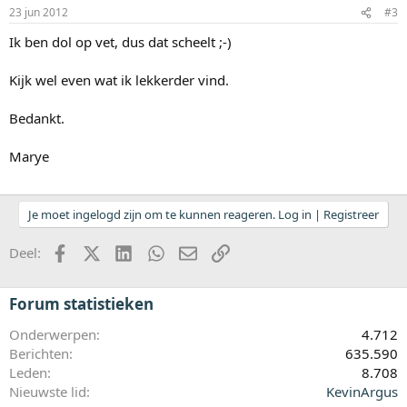
23 jun 2012
#3
Ik ben dol op vet, dus dat scheelt ;-)
Kijk wel even wat ik lekkerder vind.
Bedankt.
Marye
Je moet ingelogd zijn om te kunnen reageren. Log in | Registreer
Facebook
X (Twitter)
LinkedIn
WhatsApp
E-mail
koppeling
Deel:
Forum statistieken
Onderwerpen
4.712
Berichten
635.590
Leden
8.708
Nieuwste lid
KevinArgus