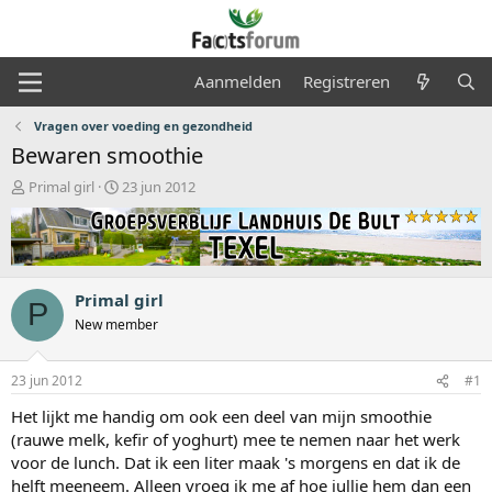
Aanmelden
Registreren
Vragen over voeding en gezondheid
Bewaren smoothie
O
S
Primal girl
23 jun 2012
n
t
d
a
e
r
r
t
w
d
Primal girl
e
a
P
r
t
New member
p
u
s
m
23 jun 2012
#1
t
a
Het lijkt me handig om ook een deel van mijn smoothie
r
(rauwe melk, kefir of yoghurt) mee te nemen naar het werk
t
voor de lunch. Dat ik een liter maak 's morgens en dat ik de
e
r
helft meeneem. Alleen vroeg ik me af hoe jullie hem dan een