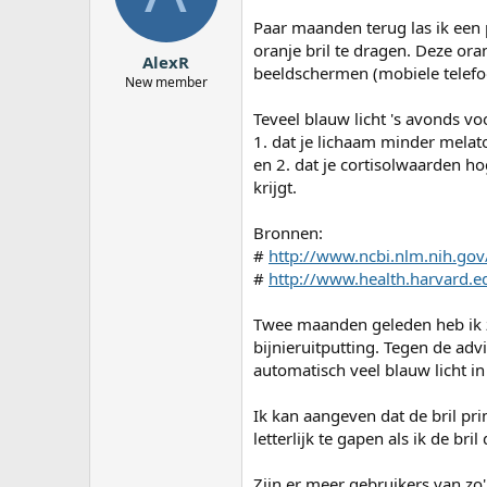
a
Paar maanden terug las ik een 
r
oranje bril te dragen. Deze oran
t
AlexR
e
beeldschermen (mobiele telefoon
New member
r
Teveel blauw licht 's avonds v
1. dat je lichaam minder mela
en 2. dat je cortisolwaarden ho
krijgt.
Bronnen:
#
http://www.ncbi.nlm.nih.g
#
http://www.health.harvard.ed
Twee maanden geleden heb ik zo
bijnieruitputting. Tegen de adv
automatisch veel blauw licht in 
Ik kan aangeven dat de bril pr
letterlijk te gapen als ik de br
Zijn er meer gebruikers van zo'