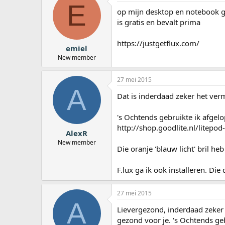
E
op mijn desktop en notebook ge
is gratis en bevalt prima
https://justgetflux.com/
emiel
New member
27 mei 2015
A
Dat is inderdaad zeker het verm
's Ochtends gebruikte ik afge
http://shop.goodlite.nl/litepo
AlexR
New member
Die oranje 'blauw licht' bril heb
F.lux ga ik ook installeren. Die 
27 mei 2015
A
Lievergezond, inderdaad zeker 
gezond voor je. 's Ochtends ge