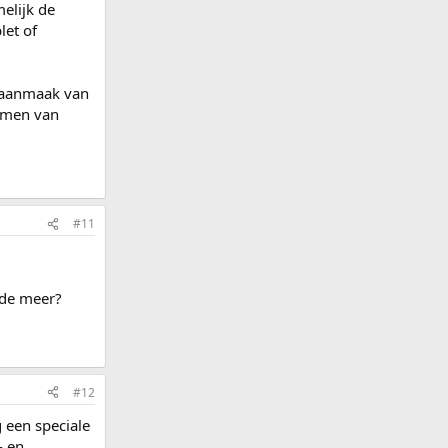
elijk de
let of
e aanmaak van
lemen van
#11
rde meer?
#12
 een speciale
- en