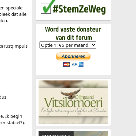
en speciale
leek dat alle
len.
ap(rust)impuls
 dus
e. Ik begin
er stabiel?).