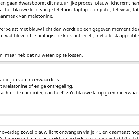
apen gaan dwarsboomt dit natuurlijke proces. Blauw licht remt nam
het blauwe licht van je telefoon, laptop, computer, televisie, tab
 aanmaak van melatonine.
overbelast met blauw licht dan wordt op een gegeven moment d
rd wat blijvend je biologische klok ontregelt, met alle slaapprob
n, maar heb dat nu weten op te lossen.
voor jou van meerwaarde is.
 Melatonine of enige ontregeling.
el achter de computer, dan heeft zo'n blauwe lamp geen meerwaa
 overdag zowel blauw licht ontvangen via je PC en daarnaast nog
'n lamp wordt vaak gebruikt om in tijden van minder licht (herfst