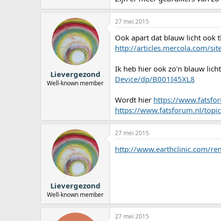
27 mei 2015
Ook apart dat blauw licht ook 
http://articles.mercola.com/si
Ik heb hier ook zo'n blauw lich
Lievergezond
Device/dp/B001I45XL8
Well-known member
Wordt hier
https://www.fatsfor
https://www.fatsforum.nl/topic
27 mei 2015
http://www.earthclinic.com/re
Lievergezond
Well-known member
27 mei 2015