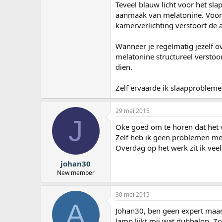
Teveel blauw licht voor het sl
aanmaak van melatonine. Vooral 
kamerverlichting verstoort de
Wanneer je regelmatig jezelf 
melatonine structureel verstoo
dien.
Zelf ervaarde ik slaapprobleme
29 mei 2015
J
Oke goed om te horen dat het 
Zelf heb ik geen problemen met
Overdag op het werk zit ik ve
johan30
New member
30 mei 2015
A
Johan30, ben geen expert maar
lamp lijkt mij wat dubbelop. Zo