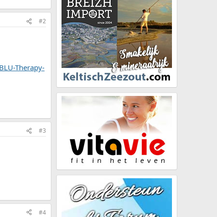
#2
-BLU-Therapy-
#3
#4