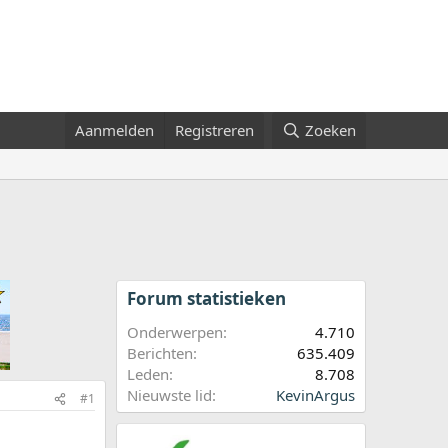
Aanmelden
Registreren
Zoeken
Forum statistieken
Onderwerpen
4.710
Berichten
635.409
Leden
8.708
Nieuwste lid
KevinArgus
#1