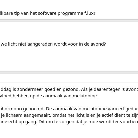
uikbare tip van het software programma f.lux!
auwe licht niet aangeraden wordt voor in de avond?
iddag is zondermeer goed en gezond. Als je daarentegen 's avond
 invloed hebben op de aanmaak van melatonine.
aphormoon genoemd. De aanmaak van melatonine varieert gedur
 lichaam aangemaakt, omdat het licht is en je actief dient te zij
ine echt op gang. Dit om te zorgen dat je moe wordt ter voorber