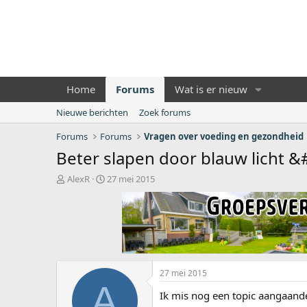
Home
Forums
Wat is er nieuw
Nieuwe berichten
Zoek forums
Forums
Forums
Vragen over voeding en gezondheid
Beter slapen door blauw licht &
O
S
AlexR
27 mei 2015
n
t
d
a
e
r
r
t
w
d
e
a
r
t
27 mei 2015
p
u
A
s
m
Ik mis nog een topic aangaande
t