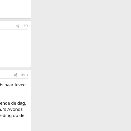
#9
#10
s naar teveel
ende de dag.
n. ‘s Avonds
eiding op de