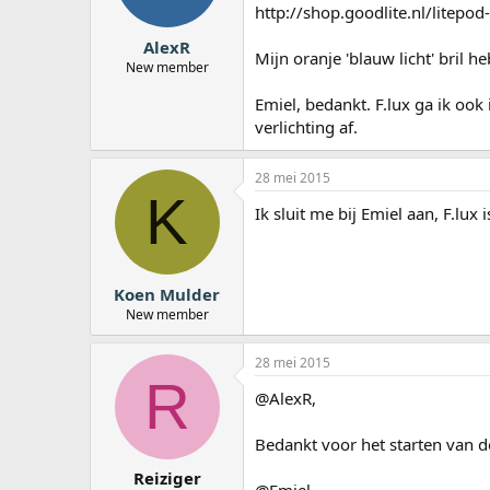
http://shop.goodlite.nl/litepo
AlexR
Mijn oranje 'blauw licht' bril he
New member
Emiel, bedankt. F.lux ga ik ook 
verlichting af.
28 mei 2015
K
Ik sluit me bij Emiel aan, F.lu
Koen Mulder
New member
28 mei 2015
R
@AlexR,
Bedankt voor het starten van de
Reiziger
@Emiel,