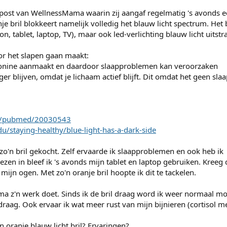
post van WellnessMama waarin zij aangaf regelmatig 's avonds e
je bril blokkeert namelijk volledig het blauw licht spectrum. Het b
, tablet, laptop, TV), maar ook led-verlichting blauw licht uitstra
oor het slapen gaan maakt:
tonine aanmaakt en daardoor slaapproblemen kan veroorzaken
ger blijven, omdat je lichaam actief blijft. Dit omdat het geen sla
ov/pubmed/20030543
u/staying-healthy/blue-light-has-a-dark-side
'n bril gekocht. Zelf ervaarde ik slaapproblemen en ook heb ik
iezen in bleef ik 's avonds mijn tablet en laptop gebruiken. Kreeg
mijn ogen. Met zo'n oranje bril hoopte ik dit te tackelen.
ima z'n werk doet. Sinds ik de bril draag word ik weer normaal mo
il draag. Ook ervaar ik wat meer rust van mijn bijnieren (cortisol me
n oranje blauw licht bril? Ervaringen?