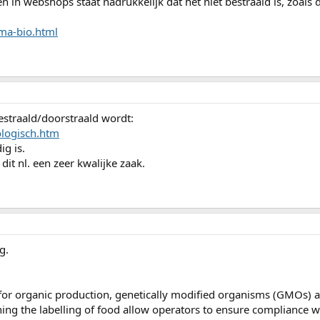
n in webshops staat nadrukkelijk dat het niet bestraald is, zoals
ma-bio.html
estraald/doorstraald wordt:
ologisch.htm
ig is.
dit nl. een zeer kwalijke zaak.
g.
 for organic production, genetically modified organisms (GMOs) a
rning the labelling of food allow operators to ensure compliance wi