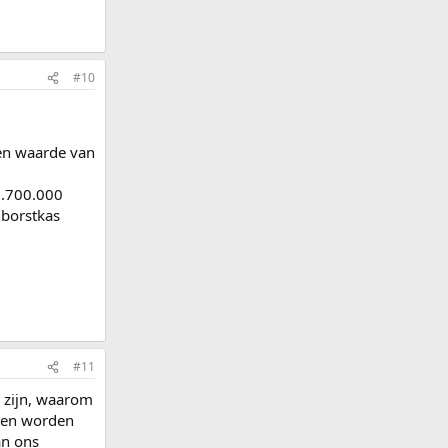
#10
en waarde van
16.700.000
 borstkas
#11
u zijn, waarom
eten worden
an ons