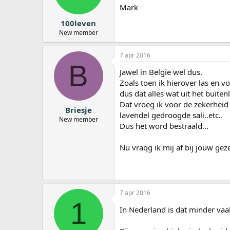
Mark
100leven
New member
7 apr 2016
B
Jawel in Belgie wel dus.
Zoals toen ik hierover las en 
dus dat alles wat uit het buit
Dat vroeg ik voor de zekerheid 
Briesje
lavendel gedroogde sali..etc..
New member
Dus het word bestraald...
Nu vraqg ik mij af bij jouw gez
7 apr 2016
1
In Nederland is dat minder vaak 