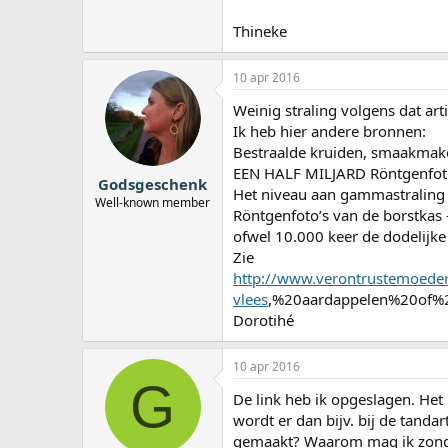
Thineke
10 apr 2016
Weinig straling volgens dat arti
Ik heb hier andere bronnen:
Bestraalde kruiden, smaakmak
EEN HALF MILJARD Röntgenfoto
Godsgeschenk
Het niveau aan gammastraling d
Well-known member
Röntgenfoto’s van de borstkas 
ofwel 10.000 keer de dodelijke
Zie
http://www.verontrustemoeder
vlees
,%20aardappelen%20of%2
Dorotihé
10 apr 2016
G
De link heb ik opgeslagen. Het i
wordt er dan bijv. bij de tanda
gemaakt? Waarom mag ik zonder 