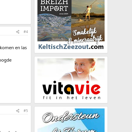
#4
gekomen en las
roogde
#5