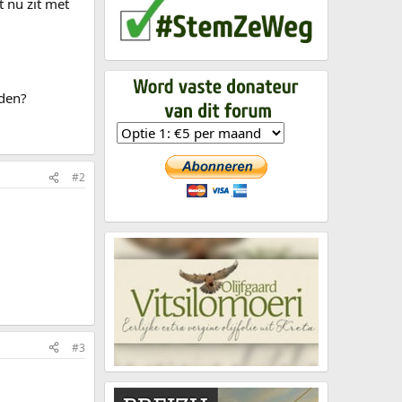
 nu zit met
rden?
#2
#3