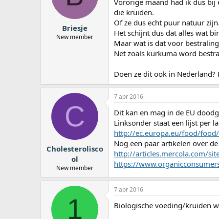
Vororige maand had ik dus bij
a
die kruiden.
r
Of ze dus echt puur natuur zijn
t
Briesje
e
Het schijnt dus dat alles wat 
New member
r
Maar wat is dat voor bestralin
Net zoals kurkuma word bestraa
Doen ze dit ook in Nederland? 
7 apr 2016
C
Dit kan en mag in de EU doodg
Linksonder staat een lijst per 
http://ec.europa.eu/food/food
Nog een paar artikelen over de
Cholesterolisco
http://articles.mercola.com/site
ol
https://www.organicconsumers.o
New member
7 apr 2016
1
Biologische voeding/kruiden wo