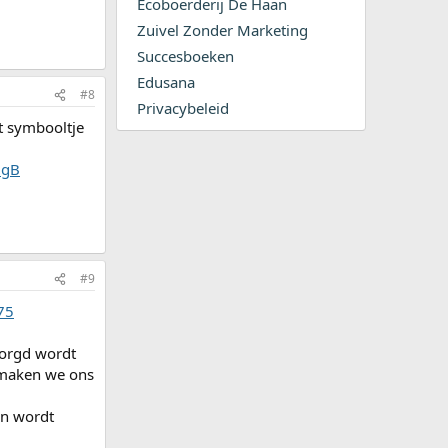
Ecoboerderij De Haan
Zuivel Zonder Marketing
Succesboeken
Edusana
#8
Privacybeleid
t symbooltje
igB
#9
75
ezorgd wordt
r maken we ons
en wordt