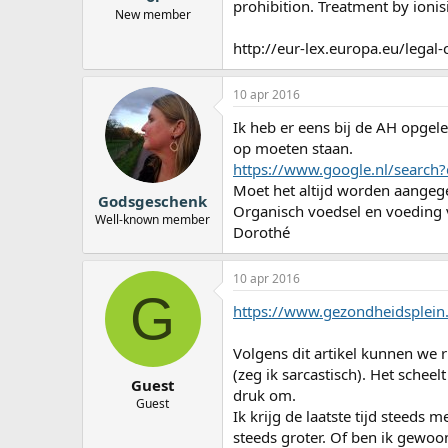
prohibition. Treatment by ionisi
New member
http://eur-lex.europa.eu/leg
10 apr 2016
Ik heb er eens bij de AH opgel
op moeten staan.
https://www.google.nl/sear
Moet het altijd worden aangege
Godsgeschenk
Organisch voedsel en voeding va
Well-known member
Dorothé
10 apr 2016
G
https://www.gezondheidsplein.n
Volgens dit artikel kunnen we r
(zeg ik sarcastisch). Het schee
Guest
druk om.
Guest
Ik krijg de laatste tijd steed
steeds groter. Of ben ik gewoo