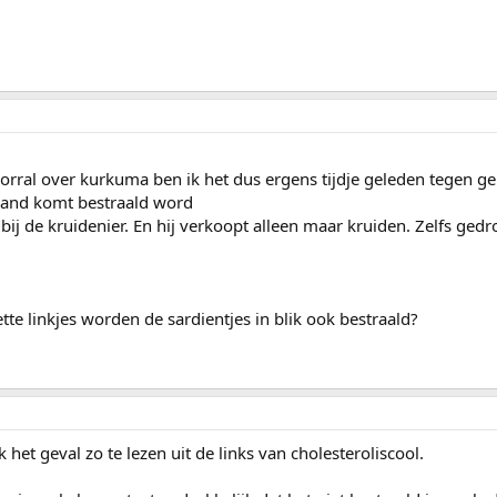
voorral over kurkuma ben ik het dus ergens tijdje geleden tegen 
enland komt bestraald word
bij de kruidenier. En hij verkoopt alleen maar kruiden. Zelfs ged
ette linkjes worden de sardientjes in blik ook bestraald?
het geval zo te lezen uit de links van cholesteroliscool.