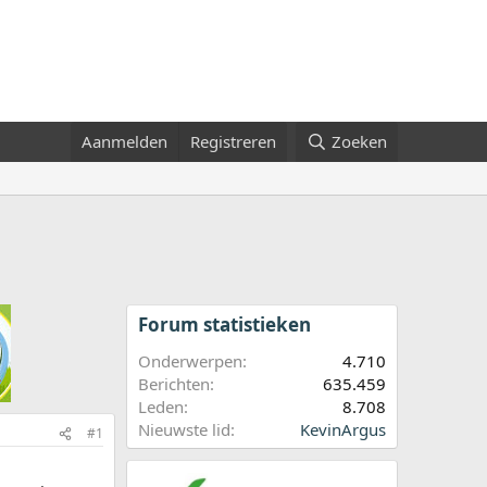
Aanmelden
Registreren
Zoeken
Forum statistieken
Onderwerpen
4.710
Berichten
635.459
Leden
8.708
Nieuwste lid
KevinArgus
#1