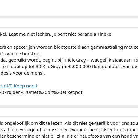
kel. Laat me niet lachen. Je bent niet paranoia Tineke.
ers en specerijen worden blootgesteld aan gammastraling met e
’s van de borstkas.
at gebruikt wordt, begint bij 1 KiloGray – wat gelijk staat aan 
– en loopt op tot 30 KiloGray (500.000.000 Röntgenfoto’s van de
 dosis voor de mens).
s.nl/0 Koop nooit
0kruiden%20met%20dit%20etiket.pdf
s ongelooflijk om dit te lezen. Als dit niet gevaarlijk voor ons zo
rts altijd gevraagd of je misschien zwanger bent, als er foto's mo
bescherming er niet bij zijn, als er heupfoto's van een hond v