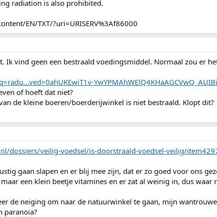
ng radiation is also prohibited.
al-content/EN/TXT/?uri=URISERV%3Af86000
et. Ik vind geen een bestraald voedingsmiddel. Normaal zou er he
ch?q=radu...ved=0ahUKEwiT1v-YwYPMAhWElQ4KHaAGCVwQ_AUIB
ven of hoeft dat niet?
n de kleine boeren/boerderijwinkel is niet bestraald. Klopt dit?
l/dossiers/veilig-voedsel/is-doorstraald-voedsel-veilig/item429
ustig gaan slapen en er blij mee zijn, dat er zo goed voor ons g
lt maar een klein beetje vitamines en er zat al weinig in, dus waa
s meer de neiging om naar de natuurwinkel te gaan, mijn wantrouw
n paranoia?