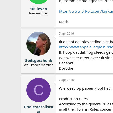
Bij sommige biologische kruide
100leven
https://www.pit-pit.com/kurku
New member
Mark
7 apr 2016
Ik geloof dat biovoeding niet b
http://www.appelallergie.nl/bi
Ik hoop dat dat nog steeds geld
Wie weet er meer over? Ik vind 
Godsgeschenk
Bedankt
Well-known member
Dorothé
7 apr 2016
C
Wie weet, op papier klopt het ii
Production rules
According to the general rules
Cholesterolisco
in all their forms. Rules conce
ol