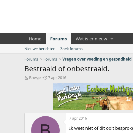
Home
Forums
Wat is er nieuw
Nieuwe berichten
Zoek forums
Forums
Forums
Vragen over voeding en gezondheid
Bestraald of onbestraald.
O
S
Briesje
7 apr 2016
n
t
d
a
e
r
r
t
w
d
e
a
r
t
7 apr 2016
p
u
B
s
m
Ik weet niet of dit ooit bespro
t