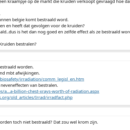
 een kraampje op de markt die kruiden verkoopt gevraagd hoe dat
.
binnnen belgie komt bestraald word.
gen en heeft dat gevolgen voor de kruiden?
ld..dus is het dan nog goed en zelfde effect als ze bestraald wo
Kruiden bestralen?
estraald worden.
land mbt afwijkingen.
/biosafety/irradiation/comm_legisl_en.htm
 neveneffecten van bestralen.
s/a...a-billion-chest-xrays-worth-of-radiation.aspx
rg/old_articles/Irrad/irradfact.php
rden toch niet bestraald? Dat zou wel krom zijn.