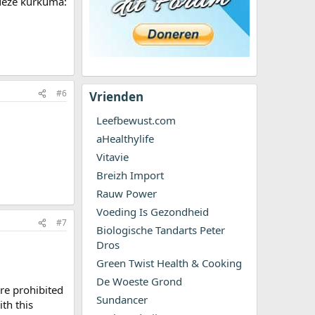
 deze kurkuma:
#6
Vrienden
Leefbewust.com
aHealthylife
Vitavie
Breizh Import
Rauw Power
Voeding Is Gezondheid
#7
Biologische Tandarts Peter
Dros
Green Twist Health & Cooking
De Woeste Grond
re prohibited
Sundancer
th this