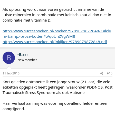
Als oplossing wordt naar voren gebracht : inname van de
juiste mineralen in combinatie met keltisch zout al dan niet in
combinatie met vitamine D.
http://www.succesboeken.nl/boeken/9789079872848/Calciu
m-&amp;-broze-botten#.VqoUnZVgWM8
http://www.succesboeken.nl/Inkijken/9789079872848.pdf
-B.arr
B
New member
11 feb 2016
#10
Kort geleden ontmoette ik een jonge vrouw (21 jaar) die vele
etiketten opgeplakt heeft gekregen, waaronder PDDNOS, Post
Traumatisch Stress Syndroom als ook Autisme.
Haar verhaal aan mij was voor mij opvallend helder en zeer
aangrijpend.