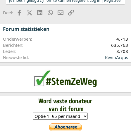
Je moet ingelogd zijn om te kunnen reageren. Log in | Registreer
Facebook
X (Twitter)
LinkedIn
WhatsApp
E-mail
koppeling
Deel:
Forum statistieken
Onderwerpen
4.713
Berichten
635.763
Leden
8.708
Nieuwste lid
KevinArgus