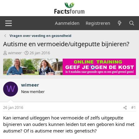
Aanmelden
Registreren
Vragen over voeding en gezondheid
Autisme en vermoeide/uitgeputte bijnieren?
O
S
wimeer
26 jan 2016
n
t
d
a
e
r
r
t
w
d
wimeer
e
a
W
r
t
New member
p
u
s
m
26 jan 2016
#1
t
a
Kan iemand uitleggen hoe vermoeide of zelfs uitgeputte
r
bijnieren van ouders kunnen leiden tot een geboren kind met
t
autisme? Of is autisme meer iets genetisch?
e
r