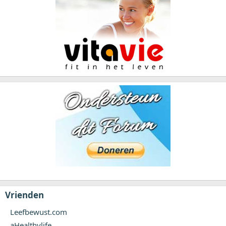
Vrienden
Leefbewust.com
aHealthylife