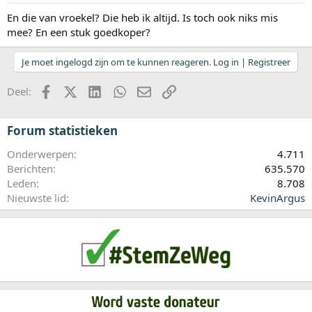
En die van vroekel? Die heb ik altijd. Is toch ook niks mis
mee? En een stuk goedkoper?
Je moet ingelogd zijn om te kunnen reageren. Log in | Registreer
Facebook
X (Twitter)
LinkedIn
WhatsApp
E-mail
koppeling
Deel:
Forum statistieken
Onderwerpen
4.711
Berichten
635.570
Leden
8.708
Nieuwste lid
KevinArgus