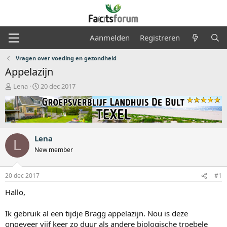
Aanmelden
Registreren
Vragen over voeding en gezondheid
Appelazijn
O
S
Lena
20 dec 2017
n
t
d
a
e
r
r
t
w
d
Lena
e
a
L
r
t
New member
p
u
s
m
20 dec 2017
#1
t
a
Hallo,
r
t
Ik gebruik al een tijdje Bragg appelazijn. Nou is deze
e
r
ongeveer vijf keer zo duur als andere biologische troebele