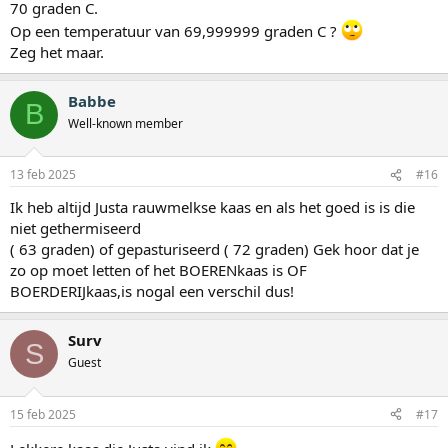
70 graden C.
Op een temperatuur van 69,999999 graden C ?
Zeg het maar.
Babbe
B
Well-known member
13 feb 2025
#16
Ik heb altijd Justa rauwmelkse kaas en als het goed is is die
niet gethermiseerd
( 63 graden) of gepasturiseerd ( 72 graden) Gek hoor dat je
zo op moet letten of het BOERENkaas is OF
BOERDERIJkaas,is nogal een verschil dus!
Surv
S
Guest
15 feb 2025
#17