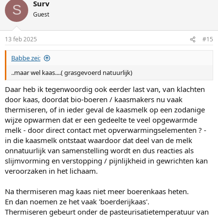
Surv
r
S
d
Guest
e
r
i
13 feb 2025
#15
n
g
Babbe zei:
e
n
..maar wel kaas....( grasgevoerd natuurlijk)
:
Daar heb ik tegenwoordig ook eerder last van, van klachten
door kaas, doordat bio-boeren / kaasmakers nu vaak
thermiseren, of in ieder geval de kaasmelk op een zodanige
wijze opwarmen dat er een gedeelte te veel opgewarmde
melk - door direct contact met opverwarmingselementen ? -
in die kaasmelk ontstaat waardoor dat deel van de melk
onnatuurlijk van samenstelling wordt en dus reacties als
slijmvorming en verstopping / pijnlijkheid in gewrichten kan
veroorzaken in het lichaam.
Na thermiseren mag kaas niet meer boerenkaas heten.
En dan noemen ze het vaak 'boerderijkaas'.
Thermiseren gebeurt onder de pasteurisatietemperatuur van