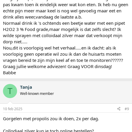
pas kwam toen ik eindelijk weer wat kon eten. Ik heb nu geen
echte pijn meer maar keel is nog wel gevoelig maar eet en
drink alles weer,vandaag de laatste a.b.
Normaal drink ik 's ochtends een beetje water met een pipet
H2O2 3 % Food grade,maar mogelijk is dat zelfs slecht? Ik
wilde sprayen met colloidaal zilver maar dat verkoopt mijn
dorp niet.....
Nou,dit is voorlopig wel het verhaal.....en ik dacht: als ik
voorlopig geen operatie wil zou ik dan de huisarts moeten
vragen bereid te zijn mijn keel af en toe te monitoren??????
Graag jullie welkome adviezen! Graag VOOR dinsdag!
Babbe
Tanja
T
Well-known member
10 feb 2025
#9
Gorgelen met propolis zou ik doen, 2x per dag.
Collodiaal zilver kun je toch online bestellen?