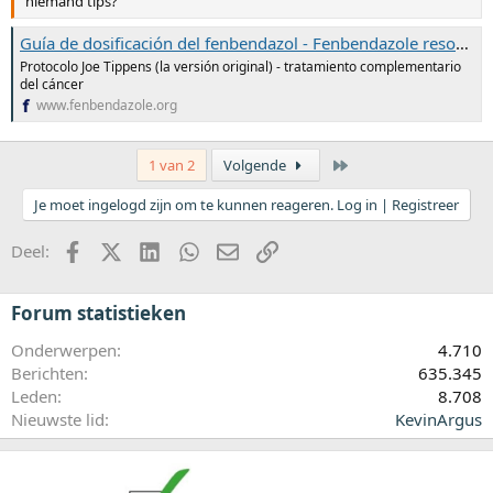
niemand tips?
Guía de dosificación del fenbendazol - Fenbendazole resource
Protocolo Joe Tippens (la versión original) - tratamiento complementario
del cáncer
www.fenbendazole.org
Laatste
1 van 2
Volgende
Je moet ingelogd zijn om te kunnen reageren. Log in | Registreer
Facebook
X (Twitter)
LinkedIn
WhatsApp
E-mail
koppeling
Deel:
Forum statistieken
Onderwerpen
4.710
Berichten
635.345
Leden
8.708
Nieuwste lid
KevinArgus