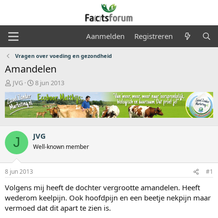
Aanmelden
Registreren
Vragen over voeding en gezondheid
Amandelen
O
S
JVG
8 jun 2013
n
t
d
a
e
r
r
t
w
d
e
a
JVG
J
r
t
Well-known member
p
u
s
m
t
8 jun 2013
#1
a
Volgens mij heeft de dochter vergrootte amandelen. Heeft
r
t
wederom keelpijn. Ook hoofdpijn en een beetje nekpijn maar
e
vermoed dat dit apart te zien is.
r