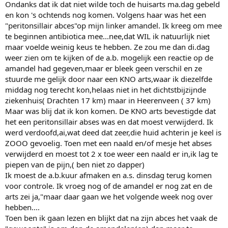
Ondanks dat ik dat niet wilde toch de huisarts ma.dag gebeld
en kon 's ochtends nog komen. Volgens haar was het een
"peritonsillair abces"op mijn linker amandel. Ik kreeg om mee
te beginnen antibiotica mee...nee,dat WIL ik natuurlijk niet
maar voelde weinig keus te hebben. Ze zou me dan di.dag
weer zien om te kijken of de a.b. mogelijk een reactie op de
amandel had gegeven,maar er bleek geen verschil en ze
stuurde me gelijk door naar een KNO arts,waar ik diezelfde
middag nog terecht kon,helaas niet in het dichtstbijzijnde
ziekenhuis( Drachten 17 km) maar in Heerenveen ( 37 km)
Maar was blij dat ik kon komen. De KNO arts bevestigde dat
het een peritonsillair abses was en dat moest verwijderd. Ik
werd verdoofd,ai,wat deed dat zeer,die huid achterin je keel is
ZOOO gevoelig. Toen met een naald en/of mesje het abses
verwijderd en moest tot 2 x toe weer een naald er in,ik lag te
piepen van de pijn,( ben niet zo dapper)
Ik moest de a.b.kuur afmaken en a.s. dinsdag terug komen
voor controle. Ik vroeg nog of de amandel er nog zat en de
arts zei ja,"maar daar gaan we het volgende week nog over
hebben....
Toen ben ik gaan lezen en blijkt dat na zijn abces het vaak de