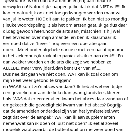
"gewoonte" is om dan de amandelen(en) dan maar te
verwijderen! Natuurlijk snappen jullie dat ik dat NIET wil!!!! Ik
kan er natuurlijk ook niet toe gedwongen worden maar wil
van jullie weten HOE dit aan te pakken. Ik ben niet zo mondig
( leuke woordspeling...) als het om artsen gaat. Ik ga dus daar
di.dag gewoon heen,hoor de arts aan( misschien is hij wel
heel tevreden over mijn amandel en ben ik klaar,maar ik
vermoed dat ze "liever" nog even een operatie gaan
doen....Moet onder algehele narcose met een nacht opname
in het ziekenhuis,ik raak al in paniek als ik er aan denk!!!! En
dan wakker worden en de arts die zegt: we hebben ze
ALLEBEI maar verwijderd,dan bent u er van af.....
Dus nee,dat gaan we niet doen. WAT kan ik zoal doen om
mijn keel weer gezond te krijgen?
en WAAR komt zo'n abces vandaan? Ik heb al wel een tijdje
een gevoelig oor aan de linkerkant,wang,tandvlees,klieren
hals. WAS dat er eerder al en kwam het abces daar vandaan of
omgekeerd: die gevoeligheid kwam van het abces? Begrijp
dat de amandelen onderdeel zijn van het lymfestelsel,wat
zegt dat over de aanpak? WAT kan ik aan supplementen
nemen,wat kan ik doen of juist niet doen? Ik eet al zoveel
mogelijk wapf,waarbij de bottenbouillon me weer goed van