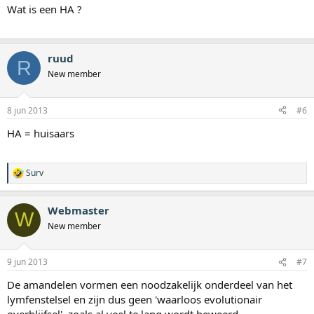
Wat is een HA ?
ruud
R
New member
8 jun 2013
#6
HA = huisaars
Surv
W
a
a
Webmaster
r
W
d
New member
e
r
i
9 jun 2013
#7
n
g
De amandelen vormen een noodzakelijk onderdeel van het
e
lymfenstelsel en zijn dus geen 'waarloos evolutionair
n
: