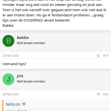
minder maar nog wel rood en zeeeer gevoelig en jeuk aan.
Toen is het ook vanzelf over gegaan,wist toen ook niet wat ik
er aan moest doen. Nu ga ik fenbendazol proberen....graag
tips over de DOSERING! alvast bedankt!
Babbe
Babbe
B
Well-known member
24 feb 2025
#19
niemand tips?
JVG
J
Well-known member
24 feb 2025
#20
Babbe zei: