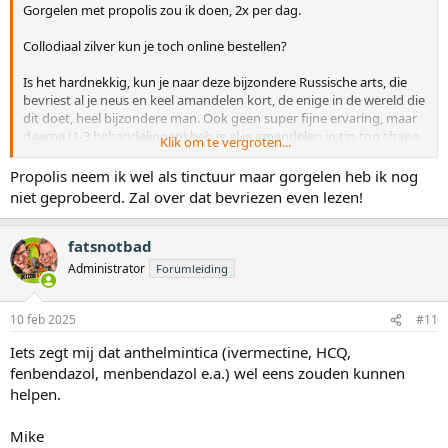
Gorgelen met propolis zou ik doen, 2x per dag.
:
Collodiaal zilver kun je toch online bestellen?
Is het hardnekkig, kun je naar deze bijzondere Russische arts, die
bevriest al je neus en keel amandelen kort, de enige in de wereld die
dit doet, heel bijzondere man. Ook geen super fijne ervaring, maar
daarna (1-3 behandelingen) heb je al je amandelen in tip-top shape.
Klik om te vergroten...
https://www.kryopraxis.de/
Propolis neem ik wel als tinctuur maar gorgelen heb ik nog
Oorzaak kan van alles zijn, en heeft zeker met lymfe te maken, die
niet geprobeerd. Zal over dat bevriezen even lezen!
zitten vol, met rommel/toxines. Net als bij iedereen intussen,
ontgiften is voor iedereen en alles een goed idee.
fatsnotbad
Administrator
Forumleiding
10 feb 2025
#11
Iets zegt mij dat anthelmintica (ivermectine, HCQ,
fenbendazol, menbendazol e.a.) wel eens zouden kunnen
helpen.
Mike