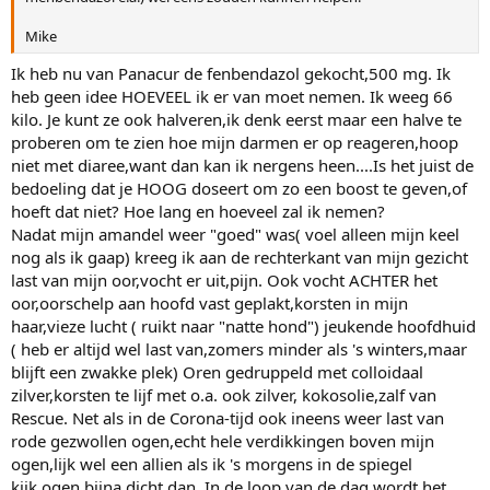
Mike
Ik heb nu van Panacur de fenbendazol gekocht,500 mg. Ik
heb geen idee HOEVEEL ik er van moet nemen. Ik weeg 66
kilo. Je kunt ze ook halveren,ik denk eerst maar een halve te
proberen om te zien hoe mijn darmen er op reageren,hoop
niet met diaree,want dan kan ik nergens heen....Is het juist de
bedoeling dat je HOOG doseert om zo een boost te geven,of
hoeft dat niet? Hoe lang en hoeveel zal ik nemen?
Nadat mijn amandel weer "goed" was( voel alleen mijn keel
nog als ik gaap) kreeg ik aan de rechterkant van mijn gezicht
last van mijn oor,vocht er uit,pijn. Ook vocht ACHTER het
oor,oorschelp aan hoofd vast geplakt,korsten in mijn
haar,vieze lucht ( ruikt naar "natte hond") jeukende hoofdhuid
( heb er altijd wel last van,zomers minder als 's winters,maar
blijft een zwakke plek) Oren gedruppeld met colloidaal
zilver,korsten te lijf met o.a. ook zilver, kokosolie,zalf van
Rescue. Net als in de Corona-tijd ook ineens weer last van
rode gezwollen ogen,echt hele verdikkingen boven mijn
ogen,lijk wel een allien als ik 's morgens in de spiegel
kijk,ogen bijna dicht dan. In de loop van de dag wordt het