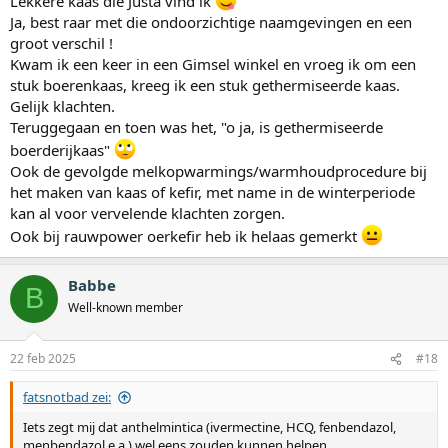
Lekkere kaas die Justa vind ik
Ja, best raar met die ondoorzichtige naamgevingen en een
groot verschil !
Kwam ik een keer in een Gimsel winkel en vroeg ik om een
stuk boerenkaas, kreeg ik een stuk gethermiseerde kaas.
Gelijk klachten.
Teruggegaan en toen was het, "o ja, is gethermiseerde
boerderijkaas"
Ook de gevolgde melkopwarmings/warmhoudprocedure bij
het maken van kaas of kefir, met name in de winterperiode
kan al voor vervelende klachten zorgen.
Ook bij rauwpower oerkefir heb ik helaas gemerkt
Babbe
B
Well-known member
22 feb 2025
#18
fatsnotbad zei:
Iets zegt mij dat anthelmintica (ivermectine, HCQ, fenbendazol,
menbendazol e.a.) wel eens zouden kunnen helpen.