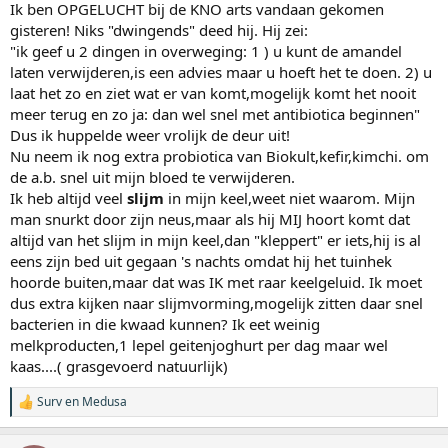
Ik ben OPGELUCHT bij de KNO arts vandaan gekomen
gisteren! Niks "dwingends" deed hij. Hij zei:
"ik geef u 2 dingen in overweging: 1 ) u kunt de amandel
laten verwijderen,is een advies maar u hoeft het te doen. 2) u
laat het zo en ziet wat er van komt,mogelijk komt het nooit
meer terug en zo ja: dan wel snel met antibiotica beginnen"
Dus ik huppelde weer vrolijk de deur uit!
Nu neem ik nog extra probiotica van Biokult,kefir,kimchi. om
de a.b. snel uit mijn bloed te verwijderen.
Ik heb altijd veel
slijm
in mijn keel,weet niet waarom. Mijn
man snurkt door zijn neus,maar als hij MIJ hoort komt dat
altijd van het slijm in mijn keel,dan "kleppert" er iets,hij is al
eens zijn bed uit gegaan 's nachts omdat hij het tuinhek
hoorde buiten,maar dat was IK met raar keelgeluid. Ik moet
dus extra kijken naar slijmvorming,mogelijk zitten daar snel
bacterien in die kwaad kunnen? Ik eet weinig
melkproducten,1 lepel geitenjoghurt per dag maar wel
kaas....( grasgevoerd natuurlijk)
Surv
en
Medusa
W
a
a