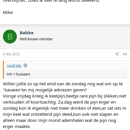
overblijfsel', zoals al veel te lang wordt beweerd.
Mike
Babbe
B
Well-known member
9 feb 2025
#8
ruud zei:
HA = huisaars
Willen jullie zo op het eind van de zondag nog wat om op te
"kauwen"en mij mogelijk adviezen geven?
Vorige vrijdag kreeg ik keelpijn,beetje rare pijn bij slikken,niet
verkouden of koortsachtig. Za.dag werd de pijn erger en
zondag kon ik eigenlijk niet meer drinken of eten,er zat iets in
mijn keel wat ontzettend pijn deed,kon ook niet slapen en
alleen maar door mijn mond ademhalen wat de pijn nog
erger maakte.