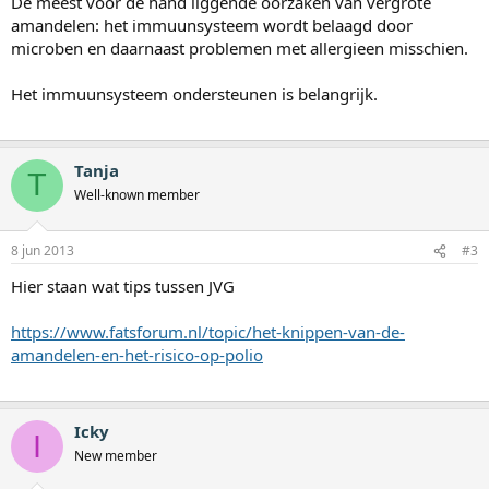
De meest voor de hand liggende oorzaken van vergrote
amandelen: het immuunsysteem wordt belaagd door
microben en daarnaast problemen met allergieen misschien.
Het immuunsysteem ondersteunen is belangrijk.
Tanja
T
Well-known member
8 jun 2013
#3
Hier staan wat tips tussen JVG
https://www.fatsforum.nl/topic/het-knippen-van-de-
amandelen-en-het-risico-op-polio
Icky
I
New member