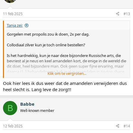
e
r
i
11 feb 2025
#13
n
g
Tanja zei:
e
n
Gorgelen met propolis zou ik doen, 2x per dag.
:
Collodiaal zilver kun je toch online bestellen?
Is het hardnekkig, kun je naar deze bijzondere Russische arts, die
bevriest al je neus en keel amandelen kort, de enige in de wereld die
dit doet, heel bijzondere man. Ook geen super fijne ervaring, maar
daarna (1-3 behandelingen) heb je al je amandelen in tip-top shape.
Klik om te vergroten...
https://www.kryopraxis.de/
Ook hier lees ik dus weer dat de amandelen verwijderen dus
Oorzaak kan van alles zijn, en heeft zeker met lymfe te maken, die
heel slecht is. Lang leve de zorg!!!
zitten vol, met rommel/toxines. Net als bij iedereen intussen,
ontgiften is voor iedereen en alles een goed idee.
Babbe
B
Well-known member
12 feb 2025
#14