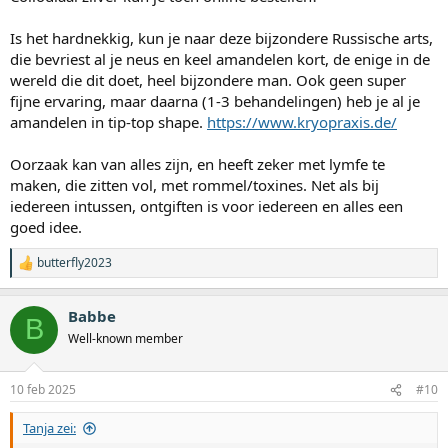
Is het hardnekkig, kun je naar deze bijzondere Russische arts,
die bevriest al je neus en keel amandelen kort, de enige in de
wereld die dit doet, heel bijzondere man. Ook geen super
fijne ervaring, maar daarna (1-3 behandelingen) heb je al je
amandelen in tip-top shape.
https://www.kryopraxis.de/
Oorzaak kan van alles zijn, en heeft zeker met lymfe te
maken, die zitten vol, met rommel/toxines. Net als bij
iedereen intussen, ontgiften is voor iedereen en alles een
goed idee.
butterfly2023
W
a
a
Babbe
r
B
d
Well-known member
e
r
i
10 feb 2025
#10
n
g
Tanja zei:
e
n