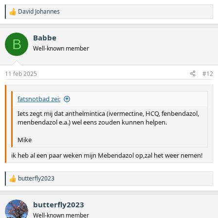
David Johannes
W
a
a
Babbe
r
B
d
Well-known member
e
r
i
11 feb 2025
#12
n
g
e
fatsnotbad zei:
n
:
Iets zegt mij dat anthelmintica (ivermectine, HCQ, fenbendazol,
menbendazol e.a.) wel eens zouden kunnen helpen.
Mike
ik heb al een paar weken mijn Mebendazol op,zal het weer nemen!
butterfly2023
W
a
a
butterfly2023
r
d
Well-known member