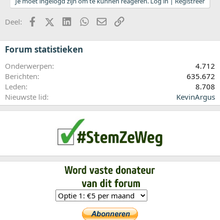
Je moet ingelogd zijn om te kunnen reageren. Log in | Registreer
Facebook
X (Twitter)
LinkedIn
WhatsApp
E-mail
koppeling
Deel:
Forum statistieken
Onderwerpen
4.712
Berichten
635.672
Leden
8.708
Nieuwste lid
KevinArgus