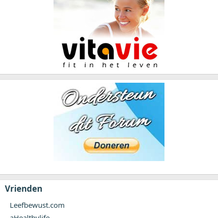
Vrienden
Leefbewust.com
aHealthylife