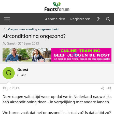
Aanmelden
Registreren
Vragen over voeding en gezondheid
Airconditioning ongezond?
O
S
Guest
19 jun 2013
n
t
d
a
e
r
r
t
w
d
Guest
e
a
G
r
t
Guest
p
u
s
m
19 jun 2013
#1
t
a
Deze dagen valt altijd weer op dat we in Nederland nauwelijks
r
aan airconditioning doen - in vergelijking met andere landen.
t
e
r
We horen vaak dat het ongezond is.. is dat zo? Is dat altijd zo?