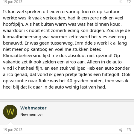
19 jun 2013
#2
Ik kan wel spreken uit eigen ervaring: toen ik op kantoor
werkte was ik vaak verkouden, had ik een zere nek en veel
hoofdpijn. Als het buiten warm was was het binnen koud,
waardoor ik nooit echt zomerkleding kon dragen. Zodra je de
klimaatbeheersing wat warmer zette werd het vies zweterig
benauwd. Er was geen tussenweg. Inmiddels werk ik al lang
niet meer op kantoor, en voel me stukken beter.
Klimaatbeheersing lijkt me dus absoluut niet gezond! Op
vakantie zet ik ook zelden een airco aan. Alleen in de auto
vind ik het heel fijn, en een stuk veiliger. Heb een auto zonder
airco gehad, dat vond ik geen pretje tijdens een hittegolf. Ook
op vakantie naar Italie was het 40 graden buiten, toen was ik
heel blij dat ik daar in de auto weinig last van had.
Webmaster
W
New member
19 jun 2013
#3