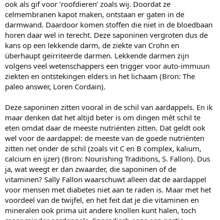
ook als gif voor ‘roofdieren’ zoals wij. Doordat ze
celmembranen kapot maken, ontstaan er gaten in de
darmwand. Daardoor komen stoffen die niet in de bloedbaan
horen daar wel in terecht. Deze saponinen vergroten dus de
kans op een lekkende darm, de ziekte van Crohn en
überhaupt geïrriteerde darmen. Lekkende darmen zijn
volgens veel wetenschappers een trigger voor auto-immuun
ziekten en ontstekingen elders in het lichaam (Bron: The
paleo answer, Loren Cordain).
Deze saponinen zitten vooral in de schil van aardappels. En ik
maar denken dat het altijd beter is om dingen mét schil te
eten omdat daar de meeste nutriënten zitten. Dat geldt ook
wel voor de aardappel: de meeste van de goede nutriënten
zitten net onder de schil (zoals vit C en B complex, kalium,
calcium en ijzer) (Bron: Nourishing Traditions, S. Fallon). Dus
ja, wat weegt er dan zwaarder, die saponinen of de
vitaminen? Sally Fallon waarschuwt alleen dat de aardappel
voor mensen met diabetes niet aan te raden is. Maar met het
voordeel van de twijfel, en het feit dat je die vitaminen en
mineralen ook prima uit andere knollen kunt halen, toch