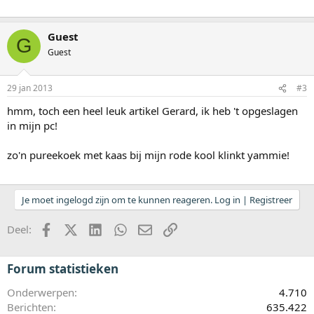
Guest
G
Guest
29 jan 2013
#3
hmm, toch een heel leuk artikel Gerard, ik heb 't opgeslagen
in mijn pc!
zo'n pureekoek met kaas bij mijn rode kool klinkt yammie!
Je moet ingelogd zijn om te kunnen reageren. Log in | Registreer
Facebook
X (Twitter)
LinkedIn
WhatsApp
E-mail
koppeling
Deel:
Forum statistieken
Onderwerpen
4.710
Berichten
635.422