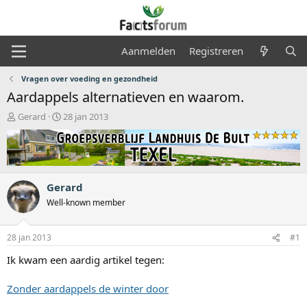
Aanmelden
Registreren
Vragen over voeding en gezondheid
Aardappels alternatieven en waarom.
O
S
Gerard
28 jan 2013
n
t
d
a
e
r
r
t
w
d
Gerard
e
a
r
t
Well-known member
p
u
s
m
28 jan 2013
#1
t
a
Ik kwam een aardig artikel tegen:
r
t
Zonder aardappels de winter door
e
r