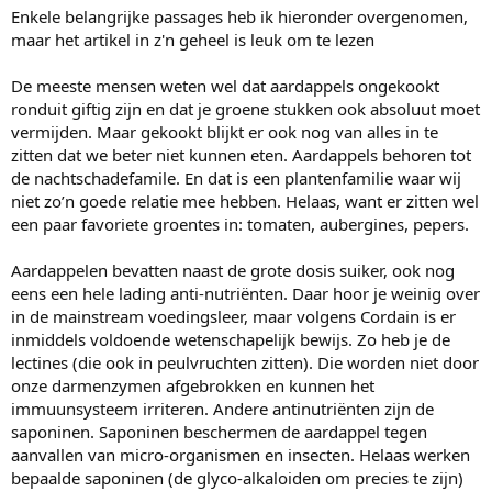
Enkele belangrijke passages heb ik hieronder overgenomen,
maar het artikel in z'n geheel is leuk om te lezen
De meeste mensen weten wel dat aardappels ongekookt
ronduit giftig zijn en dat je groene stukken ook absoluut moet
vermijden. Maar gekookt blijkt er ook nog van alles in te
zitten dat we beter niet kunnen eten. Aardappels behoren tot
de nachtschadefamile. En dat is een plantenfamilie waar wij
niet zo’n goede relatie mee hebben. Helaas, want er zitten wel
een paar favoriete groentes in: tomaten, aubergines, pepers.
Aardappelen bevatten naast de grote dosis suiker, ook nog
eens een hele lading anti-nutriënten. Daar hoor je weinig over
in de mainstream voedingsleer, maar volgens Cordain is er
inmiddels voldoende wetenschapelijk bewijs. Zo heb je de
lectines (die ook in peulvruchten zitten). Die worden niet door
onze darmenzymen afgebrokken en kunnen het
immuunsysteem irriteren. Andere antinutriënten zijn de
saponinen. Saponinen beschermen de aardappel tegen
aanvallen van micro-organismen en insecten. Helaas werken
bepaalde saponinen (de glyco-alkaloiden om precies te zijn)