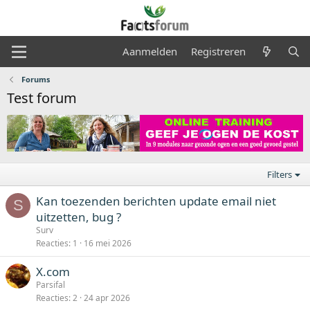
Aanmelden
Registreren
Forums
Test forum
Filters
Kan toezenden berichten update email niet
S
uitzetten, bug ?
Surv
Reacties
1
16 mei 2026
X.com
Parsifal
Reacties
2
24 apr 2026