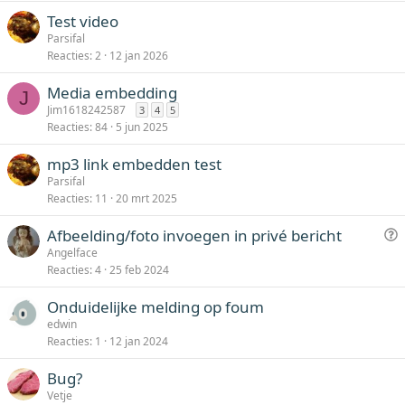
Test video
Parsifal
Reacties
2
12 jan 2026
Media embedding
J
Jim1618242587
3
4
5
Reacties
84
5 jun 2025
mp3 link embedden test
Parsifal
Reacties
11
20 mrt 2025
V
Afbeelding/foto invoegen in privé bericht
r
Angelface
Reacties
4
25 feb 2024
a
a
Onduidelijke melding op foum
g
edwin
Reacties
1
12 jan 2024
Bug?
Vetje