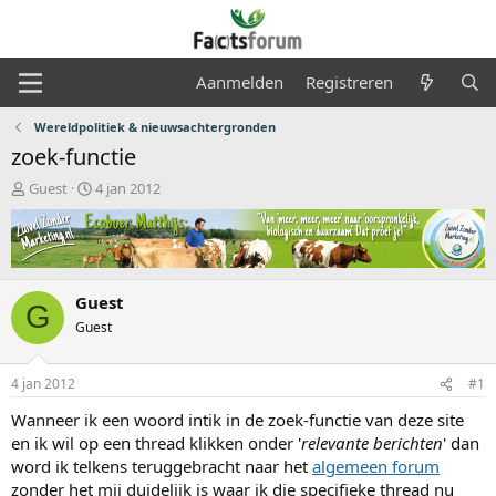
Aanmelden
Registreren
Wereldpolitiek & nieuwsachtergronden
zoek-functie
O
S
Guest
4 jan 2012
n
t
d
a
e
r
r
t
w
d
Guest
e
a
G
r
t
Guest
p
u
s
m
4 jan 2012
#1
t
a
Wanneer ik een woord intik in de zoek-functie van deze site
r
en ik wil op een thread klikken onder '
relevante berichten
' dan
t
word ik telkens teruggebracht naar het
algemeen forum
e
r
zonder het mij duidelijk is waar ik die specifieke thread nu