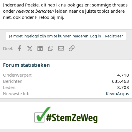
Inderdaad Poekie, dit heb ik nu ook gezien: sommige threads
onder
relevante berichten
leiden naar de juiste topics andere
niet, ook onder Firefox bij mij.
Je moet ingelogd zijn om te kunnen reageren. Log in | Registreer
Facebook
X (Twitter)
LinkedIn
WhatsApp
E-mail
koppeling
Deel:
Forum statistieken
Onderwerpen
4.710
Berichten
635.463
Leden
8.708
Nieuwste lid
KevinArgus