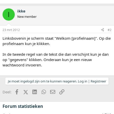
ikke
I
New member
23 mrt 2012
#2
Linksbovenin je scherm staat "Welkom [profielnaam]". Op die
profielnaam kun je klikken.
In de tweede regel van de tekst die dan verschijnt kun je dan
op "gegevens" klikken. Onderaan kun je een nieuw
wachtwoord invoeren.
Je moet ingelogd zijn om te kunnen reageren. Log in | Registreer
Facebook
X (Twitter)
LinkedIn
WhatsApp
E-mail
koppeling
Deel:
Forum statistieken