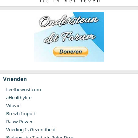
Vrienden
Leefbewust.com
aHealthylife
Vitavie
Breizh Import
Rauw Power
Voeding Is Gezondheid
Biologische Tandarts Peter Dros