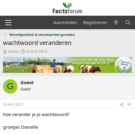
Aanmelden
Registreren
Wereldpolitiek & nieuwsachtergronden
wachtwoord veranderen
O
S
Guest
23 mrt 2012
n
t
d
a
e
r
r
t
w
d
Guest
e
a
G
r
t
Guest
p
u
s
m
23 mrt 2012
#1
t
a
hoe verander je je wachtwoord?
r
t
groetjes Danielle
e
r