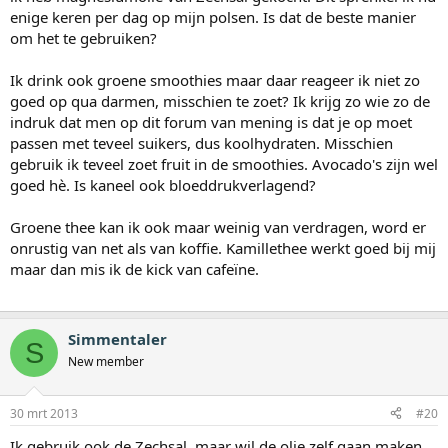
enige keren per dag op mijn polsen. Is dat de beste manier
om het te gebruiken?
Ik drink ook groene smoothies maar daar reageer ik niet zo
goed op qua darmen, misschien te zoet? Ik krijg zo wie zo de
indruk dat men op dit forum van mening is dat je op moet
passen met teveel suikers, dus koolhydraten. Misschien
gebruik ik teveel zoet fruit in de smoothies. Avocado's zijn wel
goed hè. Is kaneel ook bloeddrukverlagend?
Groene thee kan ik ook maar weinig van verdragen, word er
onrustig van net als van koffie. Kamillethee werkt goed bij mij
maar dan mis ik de kick van cafeïne.
Simmentaler
S
New member
30 mrt 2013
#20
Ik gebruik ook de Zechsal, maar wil de olie zelf gaan maken,