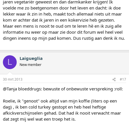
jaren vegetariër geweest en dan darmkanker krijgen! Ik
voelde me zo beetgenomen door het leven en dacht: ik doe
lekker waar ik zin in heb, maakt toch allemaal niets uit maar
kom er achter dat ik jaren in een kokervizie heb gezeten.
Maar een mens is nooit te oud om te leren hè en ik zuig alle
informatie nu weer op maar zie door dit forum wel heel veel
dingen ineens op mijn pad komen. Dus rustig aan denk ik nu.
Laigueglia
L
New member
30 mrt 2013
#17
@Tanja bloeddrugs: bewuste of onbewuste verspreking :roll:
Roelie, ik "genoot" ook altijd van mijn koffie (liters op een
dag) , ik ben cold turkey gestopt en heb heel heftige
afkickverschijnselen gehad. Dat had ik nooit verwacht maar
dat zegt mij wel wat een troep het is.