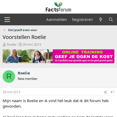
Aanmelden
Registreren
Stel jezelf even voor
Voorstellen Roelie
O
S
Roelie
29 mrt 2013
n
t
d
a
e
r
r
t
w
d
e
a
Roelie
R
r
t
New member
p
u
s
m
t
29 mrt 2013
#1
a
Mijn naam is Roelie en ik vind het leuk dat ik dit forum heb
r
t
gevonden.
e
r