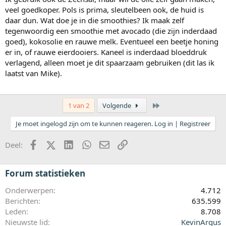
veel goedkoper. Pols is prima, sleutelbeen ook, de huid is
daar dun. Wat doe je in die smoothies? Ik maak zelf
tegenwoordig een smoothie met avocado (die zijn inderdaad
goed), kokosolie en rauwe melk. Eventueel een beetje honing
er in, of rauwe eierdooiers. Kaneel is inderdaad bloeddruk
verlagend, alleen moet je dit spaarzaam gebruiken (dit las ik
laatst van Mike).
Laatste
1 van 2
Volgende
Je moet ingelogd zijn om te kunnen reageren. Log in | Registreer
Facebook
X (Twitter)
LinkedIn
WhatsApp
E-mail
koppeling
Deel:
Forum statistieken
Onderwerpen
4.712
Berichten
635.599
Leden
8.708
Nieuwste lid
KevinArgus