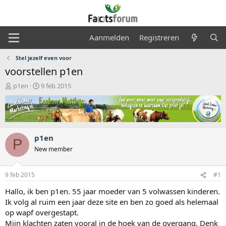
Aanmelden
Registreren
Stel jezelf even voor
voorstellen p1en
O
S
p1en
9 feb 2015
n
t
d
a
e
r
r
t
w
d
p1en
e
a
P
r
t
New member
p
u
s
m
9 feb 2015
#1
t
a
Hallo, ik ben p1en. 55 jaar moeder van 5 volwassen kinderen.
r
Ik volg al ruim een jaar deze site en ben zo goed als helemaal
t
op wapf overgestapt.
e
r
Mijn klachten zaten vooral in de hoek van de overgang. Denk