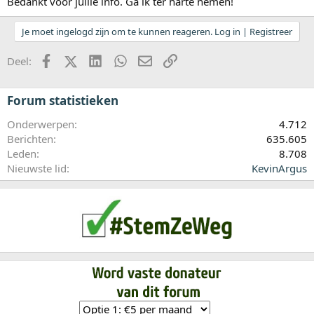
Bedankt voor jullie info. Ga ik ter harte nemen!
Je moet ingelogd zijn om te kunnen reageren. Log in | Registreer
Facebook
X (Twitter)
LinkedIn
WhatsApp
E-mail
koppeling
Deel:
Forum statistieken
Onderwerpen
4.712
Berichten
635.605
Leden
8.708
Nieuwste lid
KevinArgus