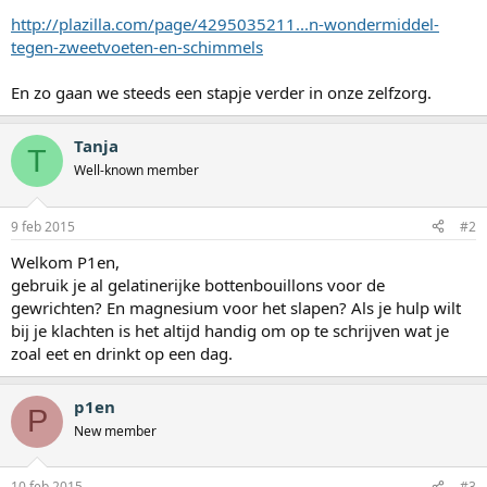
http://plazilla.com/page/4295035211...n-wondermiddel-
tegen-zweetvoeten-en-schimmels
En zo gaan we steeds een stapje verder in onze zelfzorg.
Tanja
T
Well-known member
9 feb 2015
#2
Welkom P1en,
gebruik je al gelatinerijke bottenbouillons voor de
gewrichten? En magnesium voor het slapen? Als je hulp wilt
bij je klachten is het altijd handig om op te schrijven wat je
zoal eet en drinkt op een dag.
p1en
P
New member
10 feb 2015
#3