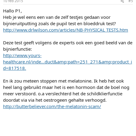
10 feb 2015
#5
Hallo P1,
Heb je wel eens een van de zelf testjes gedaan voor
bijnieruitputting zoals de pupil test en bloeddruk test?
http://www.drlwilson.com/articles/NB-PHYSICAL TESTS.htm
Deze test geeft volgens de experts ook een goed beeld van de
bijnierfunctie:
http://www.yours-
healthcare.nl/inde...duct&amp;path=251_271&amp;product_i
d=817518.
En ik zou meteen stoppen met melatonine. Ik heb het ook
heel lang gebruikt maar het is een hormoon dat de boel nog
meer verstoord. o.a verslechterd het de schildklierfunctie
doordat via via het oestrogeen gehalte verhoogd.
http://butterbeliever.com/the-melatonin-scam/