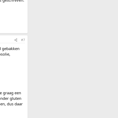
ts geschreven.
#7
od gebakken
solie,
de graag een
onder gluten
oen, dus daar