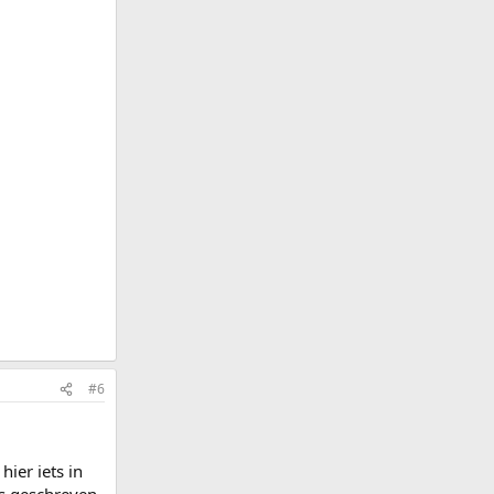
#6
ier iets in