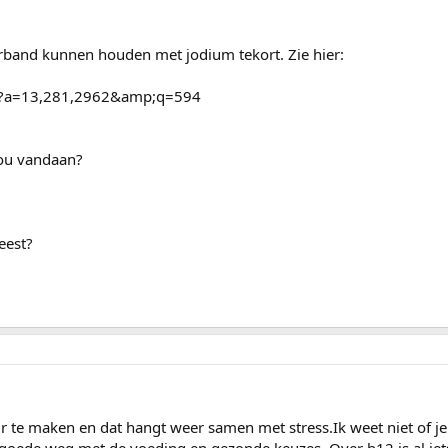
erband kunnen houden met jodium tekort. Zie hier:
sp?a=13,281,2962&amp;q=594
nou vandaan?
eest?
 te maken en dat hangt weer samen met stress.Ik weet niet of je h