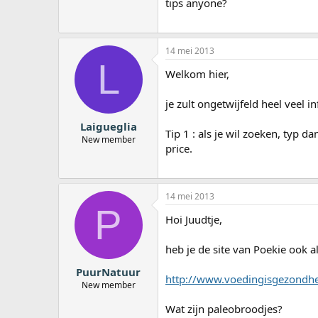
tips anyone?
14 mei 2013
L
Welkom hier,
je zult ongetwijfeld heel veel i
Laigueglia
Tip 1 : als je wil zoeken, typ d
New member
price.
14 mei 2013
P
Hoi Juudtje,
heb je de site van Poekie ook a
PuurNatuur
http://www.voedingisgezondhe
New member
Wat zijn paleobroodjes?