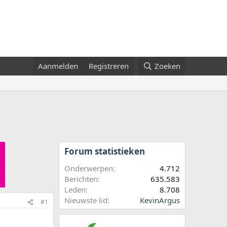
Aanmelden
Registreren
Zoeken
Forum statistieken
Onderwerpen
4.712
Berichten
635.583
Leden
8.708
Nieuwste lid
KevinArgus
#1