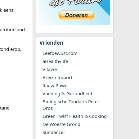
k eens
utrition and
Vrienden
tond erop,
Leefbewust.com
aHealthylife
Vitavie
Breizh Import
Rauw Power
Voeding Is Gezondheid
Biologische Tandarts Peter
ntane
Dros
Green Twist Health & Cooking
De Woeste Grond
Sundancer