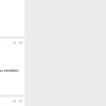
#4
ou bevatten,
#5