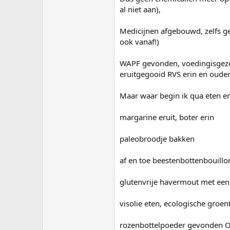
al niet aan),
Medicijnen afgebouwd, zelfs gee
ook vanaf!)
WAPF gevonden, voedingisgezo
eruitgegooid RVS erin en ouder
Maar waar begin ik qua eten e
margarine eruit, boter erin
paleobroodje bakken
af en toe beestenbottenbouill
glutenvrije havermout met een 
visolie eten, ecologische groen
rozenbottelpoeder gevonden ON