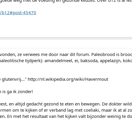
de goede weg met de voeding en gezonde keuzes. Over b12 is al ie
ic/b12#post-45470
gevonden, ze verwees me door naar dit forum. Paleobrood is bro
paleolitische tijdperk): amandelmeel, ei, baksoda, appelazijn, koko
glutenvrij..." http://nl.wikipedia.org/wiki/Havermout
 is ga ik zonder!
eest, en altijd gedacht gezond te eten en bewegen. De dokter wil
rmen om te kijken of er verband lag met coeliaki, maar ik at al z
ien. En met het resultaat van het kijken valt bijzonder weinig te d