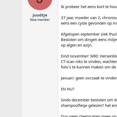
a
Ik probeer het eens kort te ho
r
t
juudtje
e
37 jaar, moeder van 2, chronisc
New member
r
eens een cyste gevonden op mij
Afgelopen september ziek thuis
Besloten om dingen eens milje
op algen en azijn.
Eind november: MRI: Hersenbloe
CT-scan niks te vinden, wachte
foto´s te kunnen maken om de 
Januari: geen oorzaak te vinden
EN NU?
Sinds december besloten om de 
shampooflesje gelezen? het eni
Dus geen chemicalien meer op of