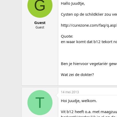
G
Hallo Juudtje,
Cysten op de schildklier zou v
Guest
http://curezone.com/faq/q.a
Guest
Quote:
en waar komt dat b12 tekort 
Ben je hiervoor vegetariër gew
Wat zei de dokter?
14 mei 2013
T
Hoi Juudje, welkom.
Vit b12 heeft o.a. met maagzuur