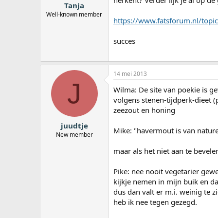
herkent? Verder lijk je al op 
Tanja
Well-known member
https://www.fatsforum.nl/top
succes
14 mei 2013
J
Wilma: De site van poekie is 
volgens stenen-tijdperk-dieet (
zeezout en honing
juudtje
Mike: "havermout is van nature 
New member
maar als het niet aan te bevelen
Pike: nee nooit vegetarier gew
kijkje nemen in mijn buik en da
dus dan valt er m.i. weinig te z
heb ik nee tegen gezegd.