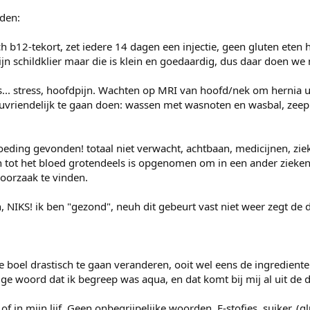
uden:
h b12-tekort, zet iedere 14 dagen een injectie, geen gluten eten h
n schildklier maar die is klein en goedaardig, dus daar doen we 
... stress, hoofdpijn. Wachten op MRI van hoofd/nek om hernia uit
uvriendelijk te gaan doen: wassen met wasnoten en wasbal, zee
ding gevonden! totaal niet verwacht, achtbaan, medicijnen, zieke
n tot het bloed grotendeels is opgenomen om in een ander zieken
oorzaak te vinden.
, NIKS! ik ben "gezond", neuh dit gebeurt vast niet weer zegt de d
boel drastisch te gaan veranderen, ooit wel eens de ingredient
ge woord dat ik begreep was aqua, en dat komt bij mij al uit de d
 in mijn lijf. Geen onbegrijpelijke woorden, E-stofjes, suiker, (g