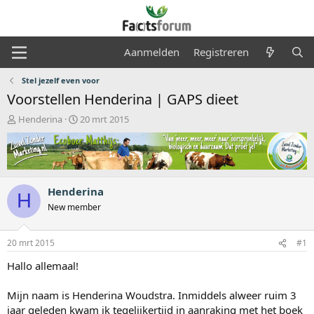
Aanmelden
Registreren
Stel jezelf even voor
Voorstellen Henderina | GAPS dieet
O
S
Henderina
20 mrt 2015
n
t
d
a
e
r
r
t
w
d
Henderina
e
a
H
r
t
New member
p
u
s
m
20 mrt 2015
#1
t
a
Hallo allemaal!
r
t
Mijn naam is Henderina Woudstra. Inmiddels alweer ruim 3
e
r
jaar geleden kwam ik tegelijkertijd in aanraking met het boek