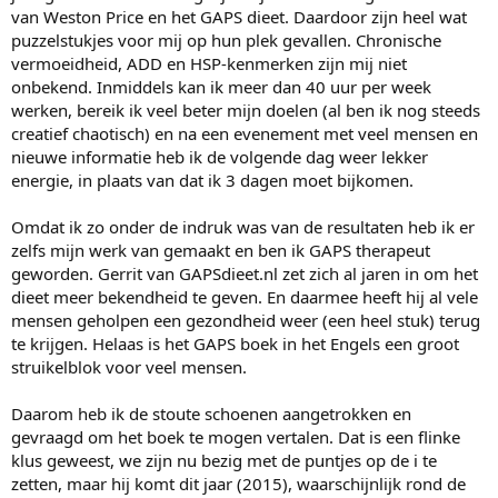
van Weston Price en het GAPS dieet. Daardoor zijn heel wat
puzzelstukjes voor mij op hun plek gevallen. Chronische
vermoeidheid, ADD en HSP-kenmerken zijn mij niet
onbekend. Inmiddels kan ik meer dan 40 uur per week
werken, bereik ik veel beter mijn doelen (al ben ik nog steeds
creatief chaotisch) en na een evenement met veel mensen en
nieuwe informatie heb ik de volgende dag weer lekker
energie, in plaats van dat ik 3 dagen moet bijkomen.
Omdat ik zo onder de indruk was van de resultaten heb ik er
zelfs mijn werk van gemaakt en ben ik GAPS therapeut
geworden. Gerrit van GAPSdieet.nl zet zich al jaren in om het
dieet meer bekendheid te geven. En daarmee heeft hij al vele
mensen geholpen een gezondheid weer (een heel stuk) terug
te krijgen. Helaas is het GAPS boek in het Engels een groot
struikelblok voor veel mensen.
Daarom heb ik de stoute schoenen aangetrokken en
gevraagd om het boek te mogen vertalen. Dat is een flinke
klus geweest, we zijn nu bezig met de puntjes op de i te
zetten, maar hij komt dit jaar (2015), waarschijnlijk rond de