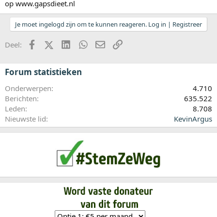
op www.gapsdieet.nl
Je moet ingelogd zijn om te kunnen reageren. Log in | Registreer
Facebook
X (Twitter)
LinkedIn
WhatsApp
E-mail
koppeling
Deel:
Forum statistieken
Onderwerpen
4.710
Berichten
635.522
Leden
8.708
Nieuwste lid
KevinArgus