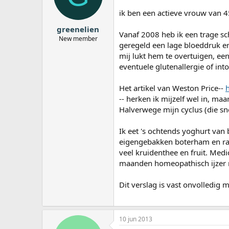
a
ik ben een actieve vrouw van 4
r
t
greenelien
e
Vanaf 2008 heb ik een trage sch
New member
r
geregeld een lage bloeddruk e
mij lukt hem te overtuigen, ee
eventuele glutenallergie of into
Het artikel van Weston Price--
-- herken ik mijzelf wel in, ma
Halverwege mijn cyclus (die sne
Ik eet 's ochtends yoghurt van
eigengebakken boterham en rau
veel kruidenthee en fruit. Medi
maanden homeopathisch ijzer m
Dit verslag is vast onvolledig 
10 jun 2013