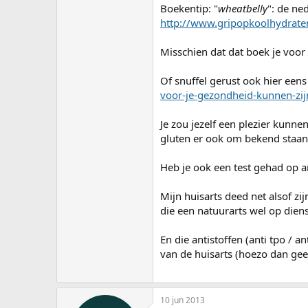
Boekentip: "
wheatbelly
": de ne
http://www.gripopkoolhydraten
Misschien dat dat boek je voor 
Of snuffel gerust ook hier een
voor-je-gezondheid-kunnen-zij
Je zou jezelf een plezier kunne
gluten er ook om bekend staan j
Heb je ook een test gehad op an
Mijn huisarts deed net alsof zi
die een natuurarts wel op diens e
En die antistoffen (anti tpo /
van de huisarts (hoezo dan gee
10 jun 2013