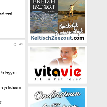
aat veel
#3
 te leggen
ie je lichaam
s?