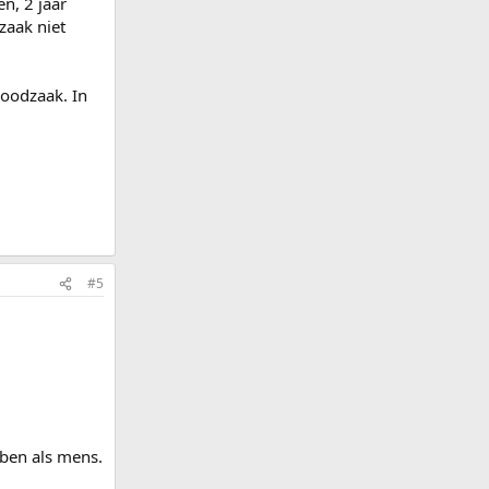
en, 2 jaar
zaak niet
noodzaak. In
#5
ebben als mens.