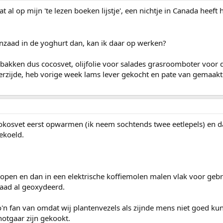
 al op mijn 'te lezen boeken lijstje', een nichtje in Canada heeft 
ijnzaad in de yoghurt dan, kan ik daar op werken?
 bakken dus cocosvet, olijfolie voor salades grasroomboter voor
 terzijde, heb vorige week lams lever gekocht en pate van gemaakt
e kokosvet eerst opwarmen (ik neem sochtends twee eetlepels) en d
ekoeld.
 kopen en dan in een elektrische koffiemolen malen vlak voor gebr
nzaad al geoxydeerd.
zo'n fan van omdat wij plantenvezels als zijnde mens niet goed k
otgaar zijn gekookt.