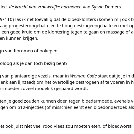
 lee,
de kracht van vrouwelijke hormonen
van Sylvie Demers.
9/110) las ik net toevallig dat de bloedklonters (komen mij ook 
laag progesterongehalte en te hoog oestrogeengehalte en met o
s een goed kruid om de klontering tegen te gaan en massage of 
ien kunnen krijgen.
jn van fibromen of poliepen.
oloog als je dan toch bezig bent?
g van plantaardige vezels, maar in
Woman Code
staat dat je je in 
enk aan lijnzaad) om het overtollige oestrogeen af te voeren in h
armoeder zoveel mogelijk gespaard wordt.
 bieten je goed zouden kunnen doen tegen bloedarmoede, evenals 
ragen om b12-injecties (of misschien eerst een bloedonderzoek als
iet ook juist niet veel rood vlees zou moeten eten, of bloedworst!