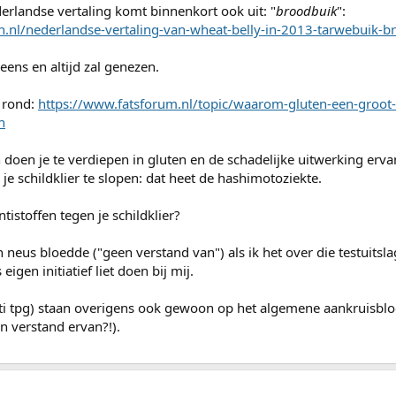
derlandse vertaling komt binnenkort ook uit: "
broodbuik
":
.nl/nederlandse-vertaling-van-wheat-belly-in-2013-tarwebuik-b
eens en altijd zal genezen.
s rond:
https://www.fatsforum.nl/topic/waarom-gluten-een-groot
n
n doen je te verdiepen in gluten en de schadelijke uitwerking er
e schildklier te slopen: dat heet de hashimotoziekte.
tistoffen tegen je schildklier?
jn neus bloedde ("geen verstand van") als ik het over die testuitsl
igen initiatief liet doen bij mij.
 anti tpg) staan overigens ook gewoon op het algemene aankruisbl
n verstand ervan?!).