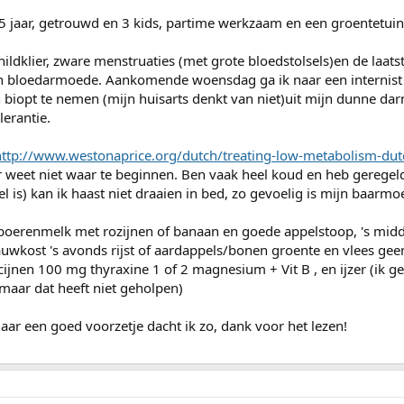
5 jaar, getrouwd en 3 kids, partime werkzaam en een groentetuin
ildklier, zware menstruaties (met grote bloedstolsels)en de laats
n bloedarmoede. Aankomende woensdag ga ik naar een internist k
n biopt te nemen (mijn huisarts denkt van niet)uit mijn dunne da
lerantie.
http://www.westonaprice.org/dutch/treating-low-metabolism-dutc
ar weet niet waar te beginnen. Ben vaak heel koud en heb geregeld p
l is) kan ik haast niet draaien in bed, zo gevoelig is mijn baarmo
 boerenmelk met rozijnen of banaan en goede appelstoop, 's mid
wkost 's avonds rijst of aardappels/bonen groente en vlees gee
cijnen 100 mg thyraxine 1 of 2 magnesium + Vit B , en ijzer (ik g
aar dat heeft niet geholpen)
maar een goed voorzetje dacht ik zo, dank voor het lezen!