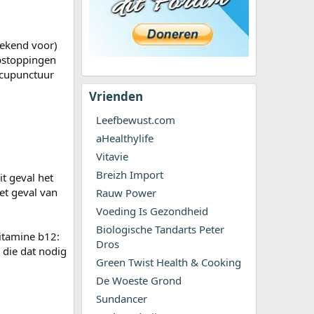
bekend voor)
pstoppingen
acupunctuur
Vrienden
Leefbewust.com
aHealthylife
Vitavie
Breizh Import
dit geval het
et geval van
Rauw Power
Voeding Is Gezondheid
Biologische Tandarts Peter
vitamine b12:
Dros
 die dat nodig
Green Twist Health & Cooking
De Woeste Grond
Sundancer