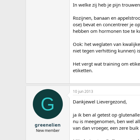
In welke zij heb je pijn trouwen
Rozijnen, banaan en appelstroop
ose) bevat en concentreer je op
hebben om hormonen toe te ku
Ook: het weglaten van kwalijke
niet tegen verhitting kunnen) i
Het vergt wat training om etik
etiketten.
10 jun 2013
G
Dankjewel Lievergezond,
ja ik ben al getest op glutenall
nu is meegenomen, ben wel aller
greenelien
van dan vroeger, een zere buik
New member