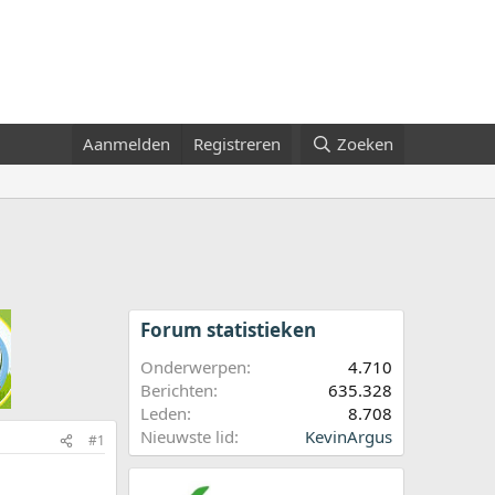
Aanmelden
Registreren
Zoeken
Forum statistieken
Onderwerpen
4.710
Berichten
635.328
Leden
8.708
Nieuwste lid
KevinArgus
#1