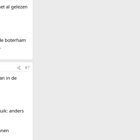
het al gelezen
 de boterham
.
#7
an in de
uik: anders
unnen