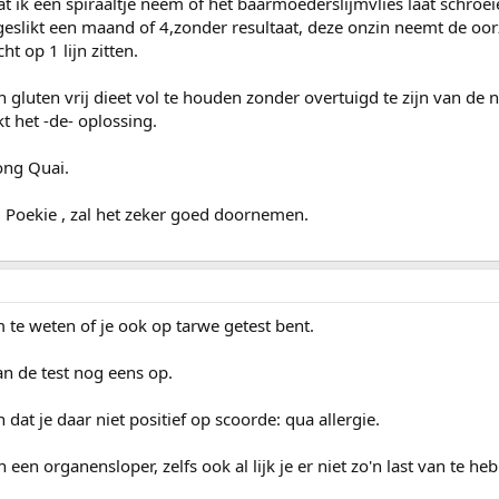
at ik een spiraaltje neem of het baarmoederslijmvlies laat schroei
slikt een maand of 4,zonder resultaat, deze onzin neemt de oor
ht op 1 lijn zitten.
 gluten vrij dieet vol te houden zonder overtuigd te zijn van de 
kt het -de- oplossing.
ong Quai.
bij Poekie , zal het zeker goed doornemen.
m te weten of je ook op tarwe getest bent.
an de test nog eens op.
 dat je daar niet positief op scoorde: qua allergie.
een organensloper, zelfs ook al lijk je er niet zo'n last van te h