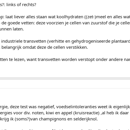
s?: links of rechts?
: laat liever alles staan wat koolhydraten ((zet-)meel en alles wat
 de goede vetten: deze voorzien je cellen van zuurstof die je cell
nnen laten.
 industriele transvetten (verhitte en gehydrogeniseerde plantaard
s belangrijk omdat deze de cellen verstikken.
etten te lezen, want transvetten worden verstopt onder andere n
ergie, deze test was negatief, voedselintoleranties weet ik eigenlijk
gies voor div. noten, kiwi en appel (kruisreactie) ,al heb ik daar
 krijg ik (soms?)van champignons en selderijknol.