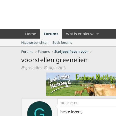
Home
Forums
Wat is er nieuw
Nieuwe berichten
Zoek forums
Forums
Forums
Stel jezelf even voor
voorstellen greenelien
O
S
greenelien
10 jun 2013
n
t
d
a
e
r
r
t
w
d
e
a
r
t
10 jun 2013
p
u
G
s
m
beste lezers,
t