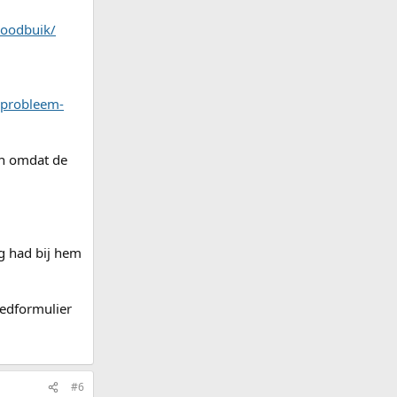
roodbuik/
-probleem-
van omdat de
ag had bij hem
oedformulier
#6