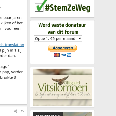
.
te paar jaren
ijken of het
rm, voor een
h-translation
ijn in 1 zij.
eder dan.
dags 1
n pap, verder
ebruikte 3
#2