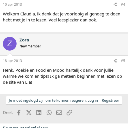
10 apr 2013
#4
Welkom Claudia, ik denk dat je voorlopig al genoeg te doen
hebt met je in te lezen. Veel leesplezier dan ook.
Zora
Z
New member
18 apr 2013
#5
Henk, Poekie en Food en Mood hartelijk dank voor jullie
warme welkom en tips! Ik ga meteen beginnen met lezen op
de site van Lia!
Je moet ingelogd zijn om te kunnen reageren. Log in | Registreer
Facebook
X (Twitter)
LinkedIn
WhatsApp
E-mail
koppeling
Deel: