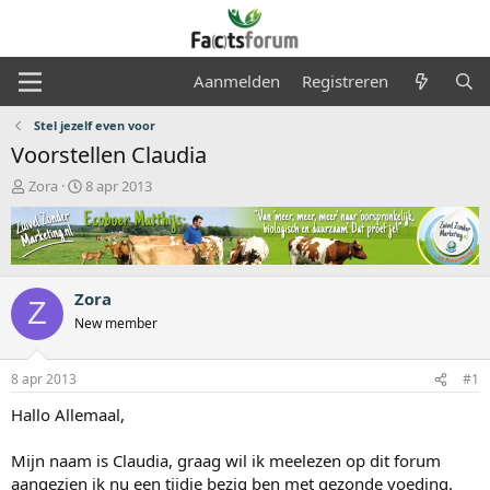
Aanmelden
Registreren
Stel jezelf even voor
Voorstellen Claudia
O
S
Zora
8 apr 2013
n
t
d
a
e
r
r
t
w
d
Zora
e
a
Z
r
t
New member
p
u
s
m
8 apr 2013
#1
t
a
Hallo Allemaal,
r
t
Mijn naam is Claudia, graag wil ik meelezen op dit forum
e
r
aangezien ik nu een tijdje bezig ben met gezonde voeding.