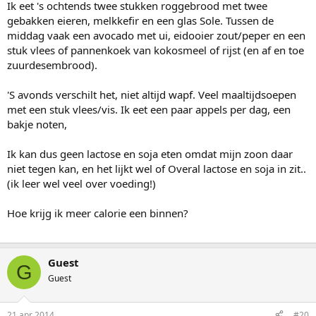
Ik eet 's ochtends twee stukken roggebrood met twee
gebakken eieren, melkkefir en een glas Sole. Tussen de
middag vaak een avocado met ui, eidooier zout/peper en een
stuk vlees of pannenkoek van kokosmeel of rijst (en af en toe
zuurdesembrood).
'S avonds verschilt het, niet altijd wapf. Veel maaltijdsoepen
met een stuk vlees/vis. Ik eet een paar appels per dag, een
bakje noten,
Ik kan dus geen lactose en soja eten omdat mijn zoon daar
niet tegen kan, en het lijkt wel of Overal lactose en soja in zit..
(ik leer wel veel over voeding!)
Hoe krijg ik meer calorie een binnen?
Guest
G
Guest
21 apr 2014
#20