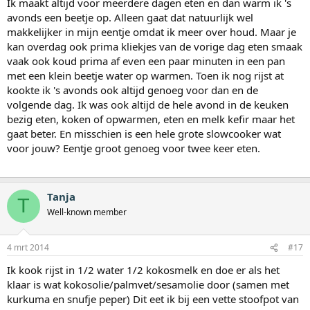
Ik maakt altijd voor meerdere dagen eten en dan warm ik 's
avonds een beetje op. Alleen gaat dat natuurlijk wel
makkelijker in mijn eentje omdat ik meer over houd. Maar je
kan overdag ook prima kliekjes van de vorige dag eten smaak
vaak ook koud prima af even een paar minuten in een pan
met een klein beetje water op warmen. Toen ik nog rijst at
kookte ik 's avonds ook altijd genoeg voor dan en de
volgende dag. Ik was ook altijd de hele avond in de keuken
bezig eten, koken of opwarmen, eten en melk kefir maar het
gaat beter. En misschien is een hele grote slowcooker wat
voor jouw? Eentje groot genoeg voor twee keer eten.
Tanja
T
Well-known member
4 mrt 2014
#17
Ik kook rijst in 1/2 water 1/2 kokosmelk en doe er als het
klaar is wat kokosolie/palmvet/sesamolie door (samen met
kurkuma en snufje peper) Dit eet ik bij een vette stoofpot van