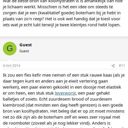
Wat de beste bron van koolhydraten is is afhankelijk van hoe
je lichaam werkt. Misschien is het een idee om steeds te
zorgen dat je een (kwalitatief goede) boterham bij je hebt in
plaats van zo'n reep? Het is ook wel handig dat je kiest voor
iets wat je echt lukt terwijl je twee kleintjes rond hebt lopen.
Guest
G
Guest
4 mrt 2014
#11
Ik zou een fles kefir mee nemen of een stuk rauwe kaas (als je
daar tegen kunt en anders aan je eiwit vertering gaan
werken), een paar eieren gekookt in een doosje met elastiek
er om heen, een stuk stuk
leverworst
, een paar gehakt
balletjes of zoiets. Echt zuurdesem brood of zuurdesem
kiembrood (dat minsten een dag heeft gerezen) is een goede
bron van koolhydraten. Het beleg dat er op zit moet minstens
net zo dik zijn als de boterham zelf en wees zeer royaal met
de roomboter (zoveel als je nog lekker vind). Anders is