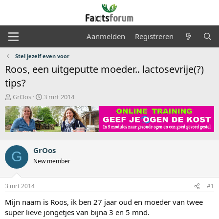
Aanmelden
Registreren
Stel jezelf even voor
Roos, een uitgeputte moeder.. lactosevrije(?)
tips?
O
S
GrOos
3 mrt 2014
n
t
d
a
e
r
r
t
w
d
e
a
GrOos
G
r
t
New member
p
u
s
m
t
3 mrt 2014
#1
a
Mijn naam is Roos, ik ben 27 jaar oud en moeder van twee
r
t
super lieve jongetjes van bijna 3 en 5 mnd.