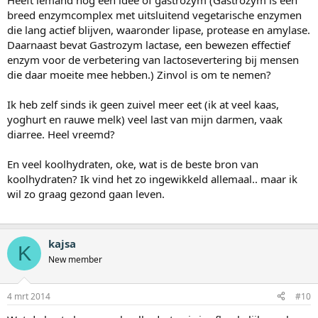
Heeft iemand nog een idee of gastrozym (Gastrozym is een
breed enzymcomplex met uitsluitend vegetarische enzymen
die lang actief blijven, waaronder lipase, protease en amylase.
Daarnaast bevat Gastrozym lactase, een bewezen effectief
enzym voor de verbetering van lactosevertering bij mensen
die daar moeite mee hebben.) Zinvol is om te nemen?
Ik heb zelf sinds ik geen zuivel meer eet (ik at veel kaas,
yoghurt en rauwe melk) veel last van mijn darmen, vaak
diarree. Heel vreemd?
En veel koolhydraten, oke, wat is de beste bron van
koolhydraten? Ik vind het zo ingewikkeld allemaal.. maar ik
wil zo graag gezond gaan leven.
kajsa
K
New member
4 mrt 2014
#10