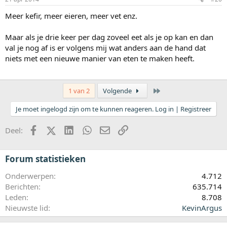
Meer kefir, meer eieren, meer vet enz.
Maar als je drie keer per dag zoveel eet als je op kan en dan
val je nog af is er volgens mij wat anders aan de hand dat
niets met een nieuwe manier van eten te maken heeft.
Laatste
1 van 2
Volgende
Je moet ingelogd zijn om te kunnen reageren. Log in | Registreer
Facebook
X (Twitter)
LinkedIn
WhatsApp
E-mail
koppeling
Deel:
Forum statistieken
Onderwerpen
4.712
Berichten
635.714
Leden
8.708
Nieuwste lid
KevinArgus