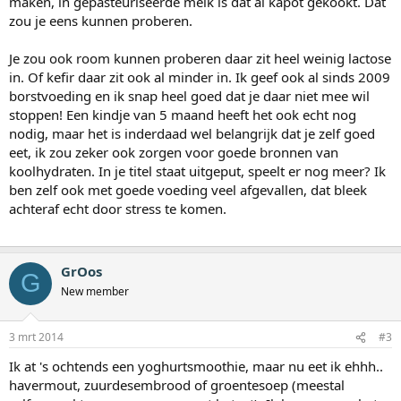
maken, in gepasteuriseerde melk is dat al kapot gekookt. Dat
zou je eens kunnen proberen.
Je zou ook room kunnen proberen daar zit heel weinig lactose
in. Of kefir daar zit ook al minder in. Ik geef ook al sinds 2009
borstvoeding en ik snap heel goed dat je daar niet mee wil
stoppen! Een kindje van 5 maand heeft het ook echt nog
nodig, maar het is inderdaad wel belangrijk dat je zelf goed
eet, ik zou zeker ook zorgen voor goede bronnen van
koolhydraten. In je titel staat uitgeput, speelt er nog meer? Ik
ben zelf ook met goede voeding veel afgevallen, dat bleek
achteraf echt door stress te komen.
GrOos
G
New member
3 mrt 2014
#3
Ik at 's ochtends een yoghurtsmoothie, maar nu eet ik ehhh..
havermout, zuurdesembrood of groentesoep (meestal