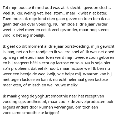
e
r
Tot mijn oudste 6 mnd oud was at ik slecht.. gewoon slecht.
Veel suiker, weinig vet, heel stom.. maar ik wist niet beter.
Toen moest ik mijn kind eten gaan geven en toen ben ik na
gaan denken over voeding. Nu inmiddels, drie jaar verder
weet ik véél meer en eet ik veel gezonder, maar nog steeds
vind ik het erg moeilijk.
Ik geef op dit moment al drie jaar borstvoeding, mijn gewicht
is laag, net op het randje en ik val erg snel af. Ik was net goed
op weg met eten, maar toen werd mijn tweede zoon geboren
en hij reageert héél slecht op lactose en soja. Nu is soja niet
zo'n probleem, dat eet ik nooit, maar lactose wel! Ik ben nu
weer een beetje de weg kwijt, wie helpt mij. Waarom kan hij
niet tegen lactose en kan ik nu echt helemaal geen lactose
meer eten, of misschien wel rauwe melk?
Ik maak graag de yoghurt smoothie naar het recept van
voedingisgezondheid.nl, maar zou ik de zuivelproducten ook
ergens anders door kunnen vervangen, om toch een
voedzame smoothie te krijgen?